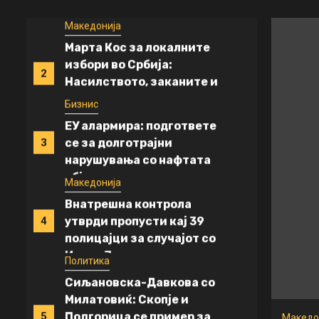
останеме
Македонија
Марта Кос за локалните
избори во Србија:
2
Насилството, заканите и
неправилностите се
Бизнис
неприфатливи
ЕУ алармира: подгответе
се за долготрајни
3
нарушувања со нафтата
објави
Македонија
Внатрешна контрола
утврди пропусти кај 39
4
полицајци за случајот со
Ивана Јовановска
Политика
Сиљановска-Давкова со
Милатовиќ: Скопје и
Подгорица се пример за
5
Македо