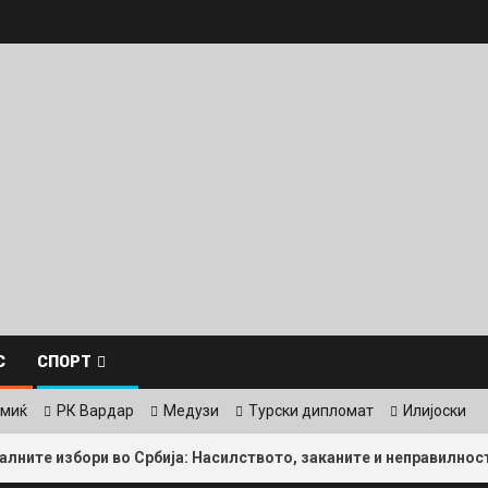
С
СПОРТ
змиќ
РК Вардар
Медузи
Турски дипломат
Илијоски
бори во Србија: Насилството, заканите и неправилностите се 