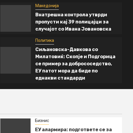
Македонија
ЕУ алармира: подгответе се за
Внатрешна контрола утврди
долготрајни нарушувања со нафтата
пропусти кај 39 полицајци за
објави
случајот со Ивана Јовановска
4 месеци ago
Политика
Сиљановска-Давкова со
Милатовиќ: Скопје и Подгорица
се пример за добрососедство,
ЕУ патот мора да биде по
еднакви стандарди
Бизнис
ЕУ алармира: подгответе се за