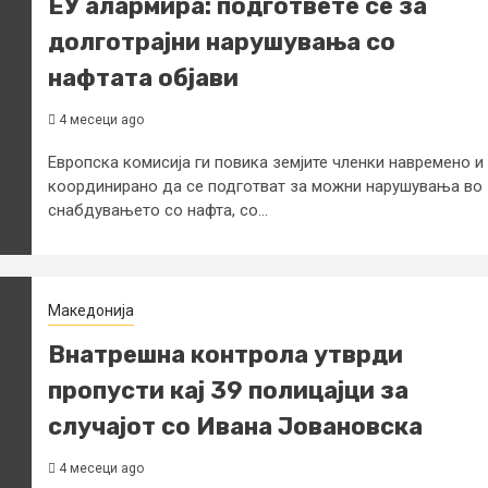
ЕУ алармира: подгответе се за
долготрајни нарушувања со
нафтата објави
4 месеци ago
Европска комисија ги повика земјите членки навремено и
координирано да се подготват за можни нарушувања во
снабдувањето со нафта, со...
Македонија
Внатрешна контрола утврди
пропусти кај 39 полицајци за
случајот со Ивана Јовановска
4 месеци ago