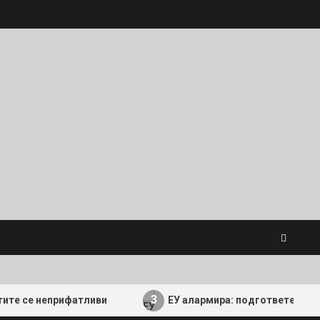
3
неприфатливи
ЕУ алармира: подгответе се за долгот