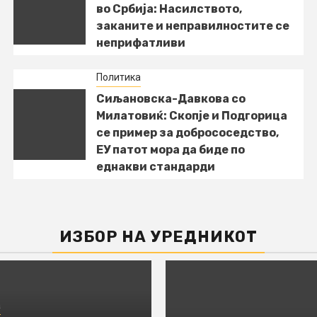
во Србија: Насилството,
заканите и неправилностите се
неприфатливи
Политика
Сиљановска-Давкова со
Милатовиќ: Скопје и Подгорица
се пример за добрососедство,
ЕУ патот мора да биде по
еднакви стандарди
ИЗБОР НА УРЕДНИКОТ
а