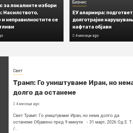
Бизнис
с за локалните избори
а: Насилството,
ЕУ алармира: подгответ
 и неправилностите се
долготрајни нарушувањ
тливи
нафтата објави
go
4 месеци ago
Свет
Трамп: Го уништуваме Иран, но нем
долго да останеме
4 месеци ago
Свет Трамп: Го уништуваме Иран, но нема долго да
останеме Објавено пред 9 минути - 31 март, 2026 Од Е. Т.
/...