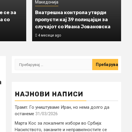
Македонија
е се за
Внатрешна контрола утврди
а со
пропусти кај 39 полицајци за
случајот со Ивана Јовановска
4 месеци ago
Пребарувај
за:
а
НАЈНОВИ НАПИСИ
Трамп: Го уништуваме Иран, но нема долго да
останеме
31/03/2026
Марта Кос за локалните избори во Србија:
Насилството, заканите и неправилностите се