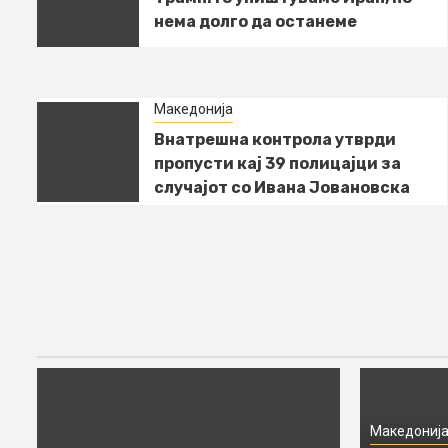
Ивана Јовановска
Политика
нема долго да останеме
Сиљановска-Давкова со
Милатовиќ: Скопје и
Подгорица се пример за
5
Македонија
добрососедство, ЕУ патот
Внатрешна контрола утврди
мора да биде по еднакви
пропусти кај 39 полицајци за
стандарди
случајот со Ивана Јовановска
Македониј