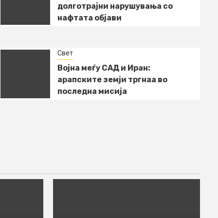
долготрајни нарушувања со
нафтата објави
Свет
Војна меѓу САД и Иран:
арапските земји тргнаа во
последна мисија