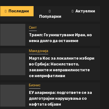
Последни
Актуелни
Популарни
Свет
Трамп: Го уништуваме Иран, но
нема долго да останеме
Македонија
Марта Кос за локалните избори
во Србија: Насилството,
заканите и неправилностите
се неприфатливи
Бизнис
ЕУ алармира: подгответе се за
долготрајни нарушувања со
нафтата објави
Бизнис