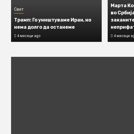
Марта Ко
Свет
во Србиј
Трамп: Го уништуваме Иран, но
заканите
нема долго да останеме
неприфа
4 месеци ago
4 месеци a