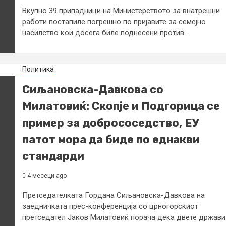
Вкупно 39 припадници на Министерството за внатрешни
работи постапиле погрешно по пријавите за семејно
насилство кои досега биле поднесени против...
Политика
Сиљановска-Давкова со
Милатовиќ: Скопје и Подгорица се
пример за добрососедство, ЕУ
патот мора да биде по еднакви
стандарди
4 месеци ago
Претседателката Гордана Сиљановска-Давкова на
заедничката прес-конференција со црногорскиот
претседател Јаков Милатовиќ порача дека двете држави