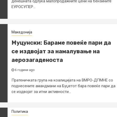
денешната одлука малопродажните цени на бензините
ЕУРОСУПЕР...
Македонија
Муцунски: Бараме повеќе пари да
се издвојат за намалување на
аерозагаденоста
6 години ago
Пратеничката група на коалицијата на ВМРО-ДПМНЕ со
поднесените амандмани на Буџетот бара повеќе пари да
се издвојат за итни активности...
Политика