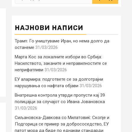
за:
НАЈНОВИ НАПИСИ
Трамп: Го уништуваме Иран, но нема долго да
останеме
31/03/2026
Марта Кос за локалните избори во Србија:
Насилството, заканите и неправилностите се
неприфатливи
31/03/2026
ЕУ алармира: подгответе се за долготрајни
нарушувања со нафтата објави
31/03/2026
Внатрешна контрола утврди пропусти кај 39
полицајци за случајот со Ивана Јовановска
31/03/2026
Сиљановска-Давкова со Милатовиќ: Скопје и
Подгорица се пример за добрососедство, ЕУ
патот мора да биде по еднакви стандарди