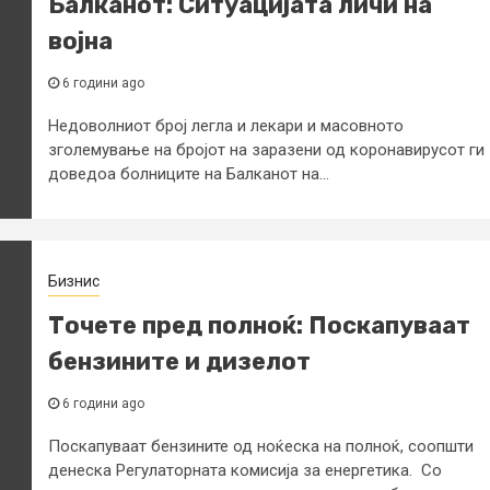
Балканот: Ситуацијата личи на
војна
6 години ago
Недоволниот број легла и лекари и масовното
зголемување на бројот на заразени од коронавирусот ги
доведоа болниците на Балканот на...
Бизнис
Точете пред полноќ: Поскапуваат
бензините и дизелот
6 години ago
Поскапуваат бензините од ноќеска на полноќ, соопшти
денеска Регулаторната комисија за енергетика. Со