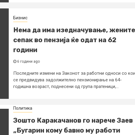
Бизнис
Нема да има изедначување, женит
сепак во пензија ќе одат на 62
години
6 години ago
Последните измени на Законот за работни односи со ко
се предвидува задолжително пензионирање на 64-
годишна возраст, поднесени од група пратеници,...
Политика
Зошто Каракачанов го нарече Заев
„Бугарин кому бавно му работи