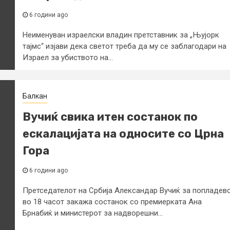
6 години ago
Неименуван израелски владин претставник за „Њујорк
тајмс“ изјави дека светот треба да му се заблагодари на
Израел за убиството на...
Балкан
Вучиќ свика итен состанок по
ескалацијата на односите со Црна
Гора
6 години ago
Претседателот на Србија Александар Вучиќ за попладев
во 18 часот закажа состанок со премиерката Ана
Брнабиќ и министерот за надворешни...