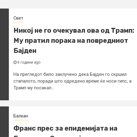
Свет
Никој не го очекувал ова од Трамп:
Му пратил порака на повредниот
Бајден
6 години ago
На прегледот било заклучено дека Бајден го скршил
стапалото, поради што одредено време ќе носи гипс, а
Трамп му посакал...
Балкан
Франс прес за епидемијата на