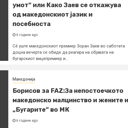
умот“ или Како Заев се откажува
од македонскиот јазик и
посебноста
6 години ago
Сѐ уште македонскиот премиер Зоран Заев во саботата
доцна вечерта се обиде да реагира на објавата на
бугарскиот вицепремиер и...
Македонија
Борисов за FAZ:За непостоечкото
македонско малцинство и жените 
„Бугарите“ во МК
6 години ago