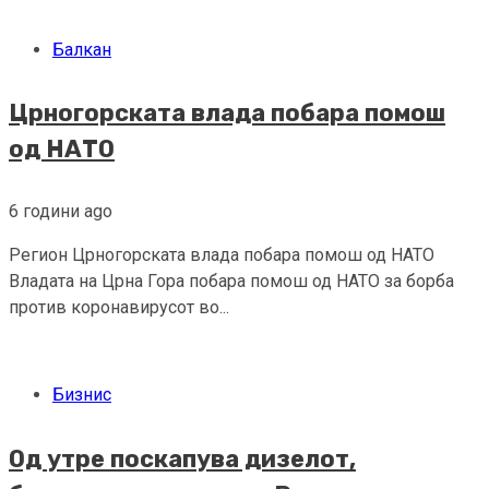
Балкан
Црногорската влада побара помош
од НАТО
6 години ago
Регион Црногорската влада побара помош од НАТО
Владата на Црна Гора побара помош од НАТО за борба
против коронавирусот во...
Бизнис
Од утре поскапува дизелот,