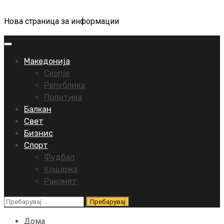
Нова страница за информации
Primary
Menu
Македонија
Скопје
Република
Политика
Балкан
Свет
Бизнис
Спорт
Фудбал
Кошарка
Ракомет
Пребарувај
за:
Дома