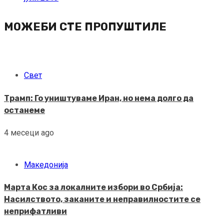
МОЖЕБИ СТЕ ПРОПУШТИЛЕ
Свет
Трамп: Го уништуваме Иран, но нема долго да
останеме
4 месеци ago
Македонија
Марта Кос за локалните избори во Србија:
Насилството, заканите и неправилностите се
неприфатливи