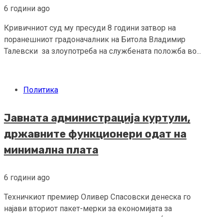
6 години ago
Кривичниот суд му пресуди 8 години затвор на
поранешниот градоначалник на Битола Владимир
Талевски за злоупотреба на службената положба во...
Политика
Јавната администрација куртули,
државните функционери одат на
минимална плата
6 години ago
Техничкиот премиер Оливер Спасовски денеска го
најави вториот пакет-мерки за економијата за