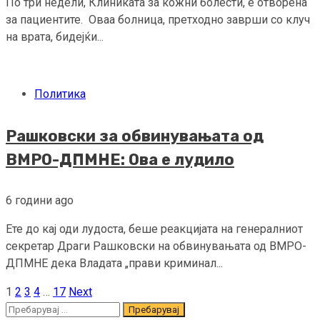
По три недели, Клиниката за кожни болести, е отворена
за пациентите. Оваа болница, претходно заврши со клуч
на врата, бидејќи...
Политика
Рашковски за обвинувањата од
ВМРО-ДПМНЕ: Ова е лудило
6 години ago
Ете до кај оди лудоста, беше реакцијата на генералниот
секретар Драги Рашковски на обвинувањата од ВМРО-
ДПМНЕ дека Владата „прави криминал...
1
2
3
4
…
17
Next
Posts
Пребарувај