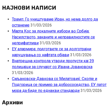
pagination
за:
НАЈНОВИ НАПИСИ
Трамп: Го уништуваме Иран, но нема долго да
останеме
31/03/2026
Марта Кос за локалните избори во Србија:
Насилството, заканите и неправилностите се
неприфатливи
31/03/2026
ЕУ алармира: подгответе се за долготрајни
нарушувања со нафтата објави
31/03/2026
Внатрешна контрола утврди пропусти кај 39
полицајци за случајот со Ивана Јовановска
31/03/2026
Сиљановска-Давкова со Милатовиќ: Скопје и
Подгорица се пример за добрососедство, ЕУ патот
мора да биде по еднакви стандарди
31/03/2026
Архиви