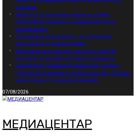
останеме
Марта Кос за локалните избори во Србија:
Насилството, заканите и неправилностите се
неприфатливи
ЕУ алармира: подгответе се за долготрајни
нарушувања со нафтата објави
Внатрешна контрола утврди пропусти кај 39
полицајци за случајот со Ивана Јовановска
Сиљановска-Давкова со Милатовиќ: Скопје и
Подгорица се пример за добрососедство, ЕУ патот
мора да биде по еднакви стандарди
07/08/2026
МЕДИАЦЕНТАР