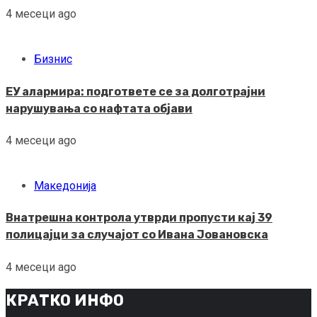
4 месеци ago
Бизнис
ЕУ алармира: подгответе се за долготрајни
нарушувања со нафтата објави
4 месеци ago
Македонија
Внатрешна контрола утврди пропусти кај 39
полицајци за случајот со Ивана Јовановска
4 месеци ago
КРАТКО ИНФО