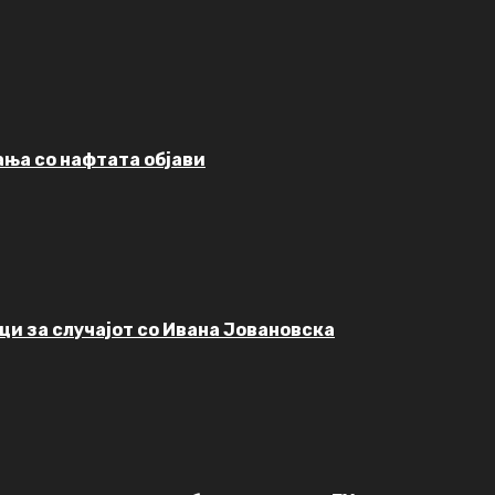
ања со нафтата објави
ци за случајот со Ивана Јовановска