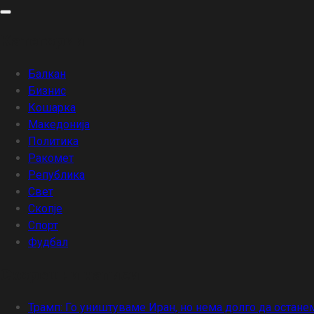
Skip
to
Категории
content
Балкан
Бизнис
Кошарка
Македонија
Политика
Ракомет
Република
Свет
Скопје
Спорт
Фудбал
Скорешни написи
Трамп: Го уништуваме Иран, но нема долго да остане