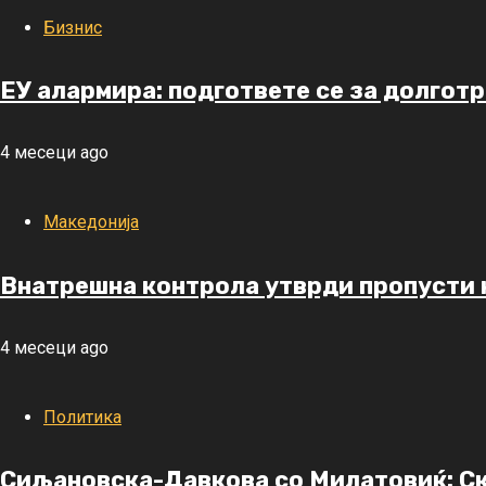
Бизнис
ЕУ алармира: подгответе се за долгот
4 месеци ago
Македонија
Внатрешна контрола утврди пропусти к
4 месеци ago
Политика
Сиљановска-Давкова со Милатовиќ: Ско