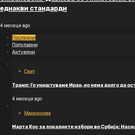
еднакви стандарди
4 месеци ago
Последни
Популарни
Актуелни
Свет
Трамп: Го уништуваме Иран, но нема долго да о
4 месеци ago
Македонија
Марта Кос за локалните избори во Србија: Нас