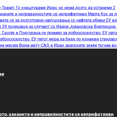
Трамп: Го уништуваме Иран, но нема долго да останеме
2
Марта Кос за л
ЕУ ал
Внатрешна к
обрососедство, ЕУ патот мора да биде по еднакви стандар
Војна меѓу САД и Иран: арапските земји тргнаа в
ме
вото, заканите и неправилностите се неприфатливи