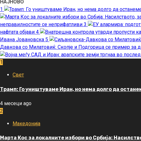
НАЈНОВО
1
неправилностите се неприфатливи
3
нафтата објави
4
Ивана Јовановска
5
Давкова со Милатовиќ: Скопје и Подгорица се пример за д
1
Свет
Трамп: Го уништуваме Иран, но нема долго да остане
4 месеци ago
2
Македонија
Марта Кос за локалните избори во Србија: Насилст