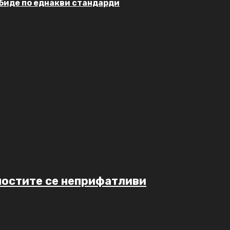
 биде по еднакви стандарди
лностите се неприфатливи