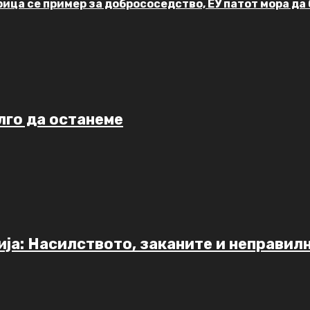
ица се пример за добрососедство, ЕУ патот мора да
лго да останеме
ија: Насилството, заканите и неправи