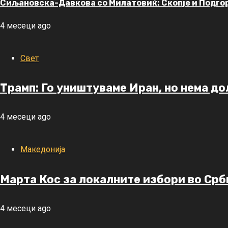
Сиљановска-Давкова со Милатовиќ: Скопје и Подгор
4 месеци ago
Свет
Трамп: Го уништуваме Иран, но нема до
4 месеци ago
Македонија
Марта Кос за локалните избори во Срб
4 месеци ago