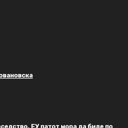
Јовановска
седство, ЕУ патот мора да биде по