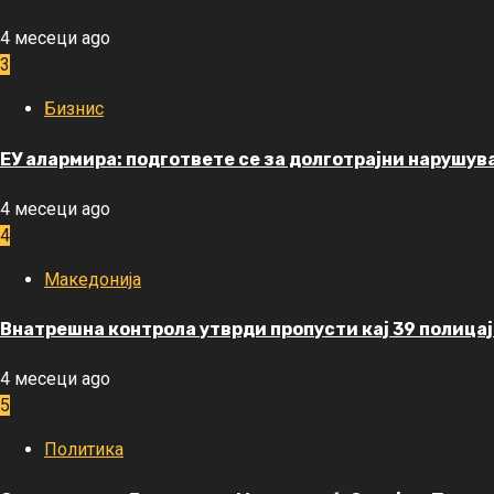
4 месеци ago
3
Бизнис
ЕУ алармира: подгответе се за долготрајни нарушув
4 месеци ago
4
Македонија
Внатрешна контрола утврди пропусти кај 39 полицај
4 месеци ago
5
Политика