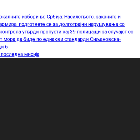
окалните избори во Србија: Насилството, заканите и
армира: подгответе се за долготрајни нарушувања со
онтрола утврди пропусти кај 39 полицајци за случајот со
Сиљановска-
ди
6
о последна мисија