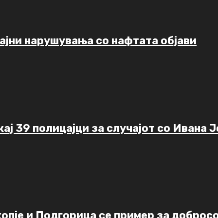
рајни нарушувања со нафтата објави
ај 39 полицајци за случајот со Ивана 
пје и Подгорица се пример за добросо