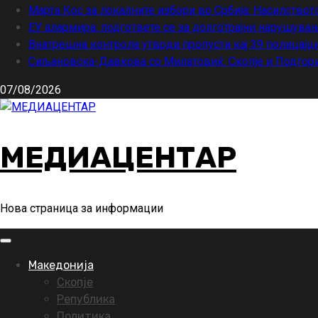
Марта Кос за локалните избори во Србија: Насилствот
ЕУ алармира: подгответе се за долготрајни нарушувањ
Внатрешна контрола утврди пропусти кај 39 полицајци
Сиљановска-Давкова со Милатовиќ: Скопје и Подгори
07/08/2026
МЕДИАЦЕНТАР
Нова страница за информации
Primary
Menu
Македонија
Скопје
Република
Политика