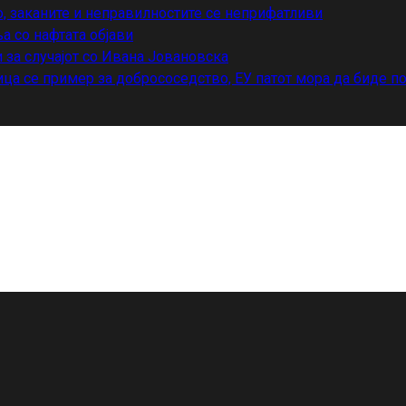
о, заканите и неправилностите се неприфатливи
а со нафтата објави
 за случајот со Ивана Јовановска
ца се пример за добрососедство, ЕУ патот мора да биде п