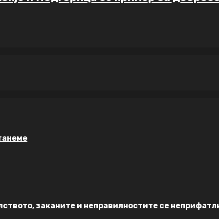
станеме
илството, заканите и неправилностите се неприфатл