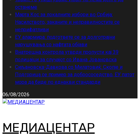
останеме
Марта Кос за локалните избори во Србија:
Насилството, заканите и неправилностите се
неприфатливи
ЕУ алармира: подгответе се за долготрајни
нарушувања со нафтата објави
Внатрешна контрола утврди пропусти кај 39
полицајци за случајот со Ивана Јовановска
Сиљановска-Давкова со Милатовиќ: Скопје и
Подгорица се пример за добрососедство, ЕУ патот
мора да биде по еднакви стандарди
06/08/2026
МЕДИАЦЕНТАР