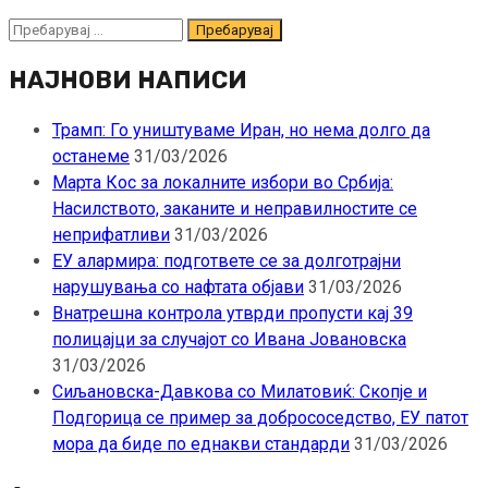
Пребарувај
за:
НАЈНОВИ НАПИСИ
Трамп: Го уништуваме Иран, но нема долго да
останеме
31/03/2026
Марта Кос за локалните избори во Србија:
Насилството, заканите и неправилностите се
неприфатливи
31/03/2026
ЕУ алармира: подгответе се за долготрајни
нарушувања со нафтата објави
31/03/2026
Внатрешна контрола утврди пропусти кај 39
полицајци за случајот со Ивана Јовановска
31/03/2026
Сиљановска-Давкова со Милатовиќ: Скопје и
Подгорица се пример за добрососедство, ЕУ патот
мора да биде по еднакви стандарди
31/03/2026