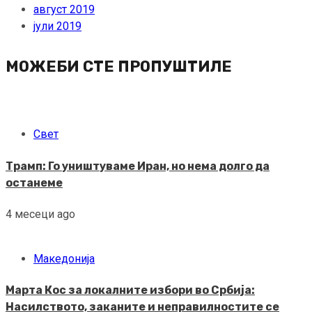
август 2019
јули 2019
МОЖЕБИ СТЕ ПРОПУШТИЛЕ
Свет
Трамп: Го уништуваме Иран, но нема долго да
останеме
4 месеци ago
Македонија
Марта Кос за локалните избори во Србија:
Насилството, заканите и неправилностите се