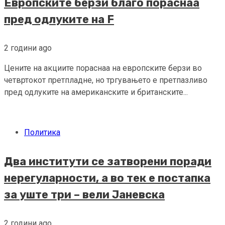
Европските берзи благо пораснаа
пред одлуките на F
2 години ago
Цените на акциите пораснаа на европските берзи во
четвртокот претпладне, но тргувањето е претпазливо
пред одлуките на американските и британските...
Политика
Два институти се затворени поради
нерегуларности, а во тек е постапка
за уште три – вели Јаневска
2 години ago