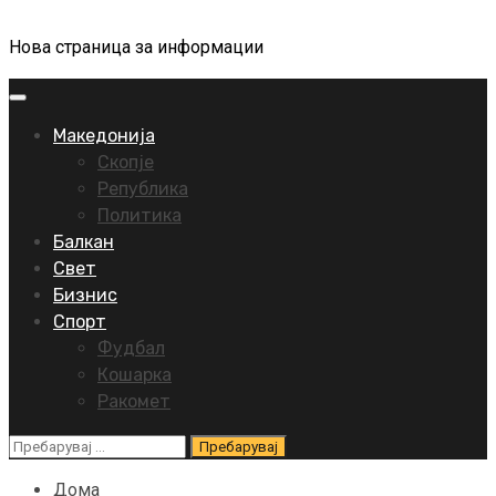
Нова страница за информации
Primary
Menu
Македонија
Скопје
Република
Политика
Балкан
Свет
Бизнис
Спорт
Фудбал
Кошарка
Ракомет
Пребарувај
за:
Дома