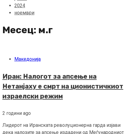
2024
ноември
Месец:
м.г
Македонија
Иран: Налогот за апсење на
Нетанјаху е смрт на ционистичкиот
израелски режим
2 години ago
Лидерот на Иранската револуционерна гарда изјави
дека налозите за апсење издадени од Меѓународниот