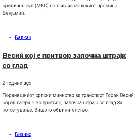
кривичен суд (МКС) против израелскиот премиер
Бенјамин...
Балкан
Весиќ кој е притвор започна штрајк
со глад
2 години ago
Поранешниот српски министер за транспорт Горан Весиќ,
кој од вчера е во притвор, започна штрајк со глад.За
потсетување, Вишото обвинителство...
Бизнис