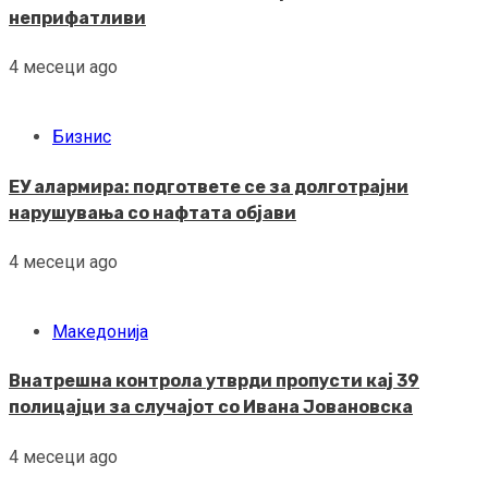
неприфатливи
4 месеци ago
Бизнис
ЕУ алармира: подгответе се за долготрајни
нарушувања со нафтата објави
4 месеци ago
Македонија
Внатрешна контрола утврди пропусти кај 39
полицајци за случајот со Ивана Јовановска
4 месеци ago