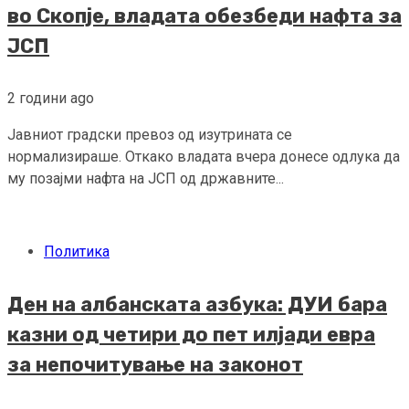
во Скопје, владата обезбеди нафта за
ЈСП
2 години ago
Јавниот градски превоз од изутрината се
нормализираше. Откако владата вчера донесе одлука да
му позајми нафта на ЈСП од државните...
Политика
Ден на албанската азбука: ДУИ бара
казни од четири до пет илјади евра
за непочитување на законот