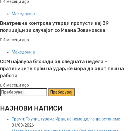
4 месеци ago
Македонија
Внатрешна контрола утврди пропусти кај 39
полицајци за случајот со Ивана Јовановска
4 месеци ago
Македонија
ССМ најавува блокади од следната недела –
пратениците први на удар, ќе мора да одат пеш на
работа
6 месеци ago
Пребарувај
за:
НАЈНОВИ НАПИСИ
Трамп: Го уништуваме Иран, но нема долго да останеме
31/03/2026