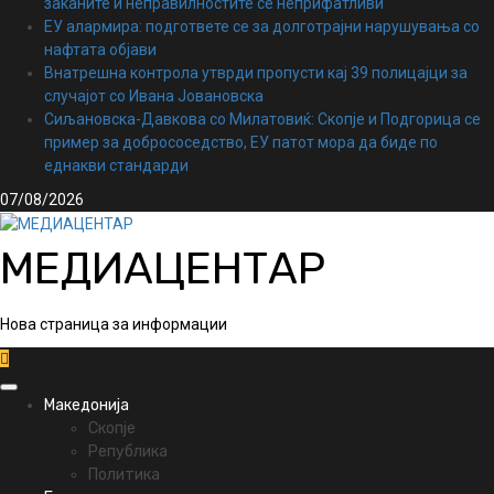
заканите и неправилностите се неприфатливи
ЕУ алармира: подгответе се за долготрајни нарушувања со
нафтата објави
Внатрешна контрола утврди пропусти кај 39 полицајци за
случајот со Ивана Јовановска
Сиљановска-Давкова со Милатовиќ: Скопје и Подгорица се
пример за добрососедство, ЕУ патот мора да биде по
еднакви стандарди
07/08/2026
МЕДИАЦЕНТАР
Нова страница за информации
Primary
Македонија
Menu
Скопје
Република
Политика