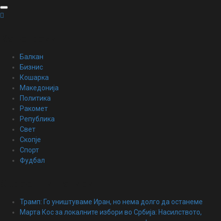
Skip
to
content
Категории
Балкан
Бизнис
Кошарка
Македонија
Политика
Ракомет
Република
Свет
Скопје
Спорт
Фудбал
Скорешни написи
Трамп: Го уништуваме Иран, но нема долго да останеме
Марта Кос за локалните избори во Србија: Насилството,