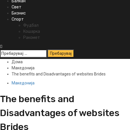
Балкан
Свет
Бизнис
Спорт
Фудбал
Кошарка
Ракомет
Пребарувај
за:
Дома
Македонија
The benefits and Disadvantages of websites Brides
Македонија
The benefits and
Disadvantages of websites
Brides