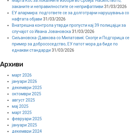
Марта Кос за локалните избори во Србија: Насилството,
заканите и неправилностите се неприфатливи
31/03/2026
ЕУ алармира: подгответе се за долготрајни нарушувања со
нафтата објави
31/03/2026
Внатрешна контрола утврди пропусти кај 39 полицајци за
случајот со Ивана Јовановска
31/03/2026
Сиљановска-Давкова со Милатовиќ: Скопје и Подгорица се
пример за добрососедство, ЕУ патот мора да биде по
еднакви стандарди
31/03/2026
Архиви
март 2026
јануари 2026
декември 2025
октомври 2025
август 2025
мај 2025
март 2025
февруари 2025
јануари 2025
декември 2024