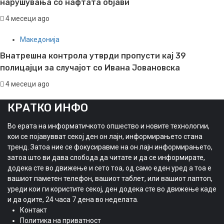
нарушувања со нафтата објави
4 месеци ago
Македонија
Внатрешна контрола утврди пропусти кај 39
полицајци за случајот со Ивана Јовановска
4 месеци ago
КРАТКО ИНФО
Во ерата на информатичкото опшество и новите технологии,
кои се појавувват секој ден он лајн, информирањето стана
тренд. Затоа ние се фокусиравме на он лајн информирањето,
затоа што ви дава слобода да читате и да се информирате,
додека сте во движење и сето тоа, од само еден уред а тоа е
вашиот паметен телефон, вашиот таблет, или вашиот лаптоп,
уреди кои ги користите секој, ден додека сте во движење каде
и да одите, 24 часа 7 дена во неделата.
Контакт
Политика на приватност