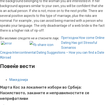
the background belonging to the woman you are interested in. If her
background appears similar to your own, you will be confident that she
is an actual person. If she is not, move on to the next profile. There are
several positive aspects to this type of marriage, plus the risks are
nominal. For example , you can avoid being married with a person who
speaks your language. The only disadvantage of a web bride is the fact
there is a higher risk of rip-off.
Continue
Претходна
How come Online
Ве молиме следете не и стиснете лајк:
Dating Has got Stressful
Reading
Scenarios
Следна
Intercontinental Dating Suggestions – How you can find a Date
Abroad
Повеќе вести
Македонија
Марта Кос за локалните избори во Србија:
Насилството, заканите и неправилностите се
неприфатливи