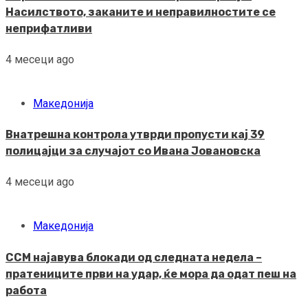
Насилството, заканите и неправилностите се
неприфатливи
4 месеци ago
Македонија
Внатрешна контрола утврди пропусти кај 39
полицајци за случајот со Ивана Јовановска
4 месеци ago
Македонија
ССМ најавува блокади од следната недела –
пратениците први на удар, ќе мора да одат пеш на
работа