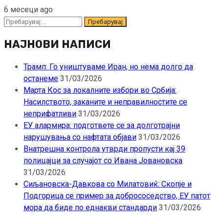
6 месеци ago
Пребарувај
за:
НАЈНОВИ НАПИСИ
Трамп: Го уништуваме Иран, но нема долго да
останеме
31/03/2026
Марта Кос за локалните избори во Србија:
Насилството, заканите и неправилностите се
неприфатливи
31/03/2026
ЕУ алармира: подгответе се за долготрајни
нарушувања со нафтата објави
31/03/2026
Внатрешна контрола утврди пропусти кај 39
полицајци за случајот со Ивана Јовановска
31/03/2026
Сиљановска-Давкова со Милатовиќ: Скопје и
Подгорица се пример за добрососедство, ЕУ патот
мора да биде по еднакви стандарди
31/03/2026