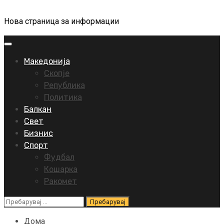
Нова страница за информации
Primary
Menu
Македонија
Скопје
Република
Политика
Балкан
Свет
Бизнис
Спорт
Фудбал
Кошарка
Ракомет
Пребарувај
за:
Дома