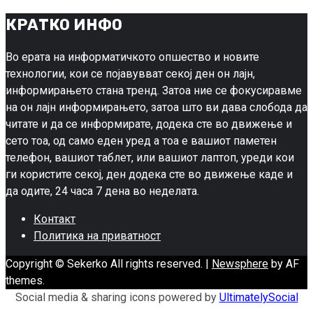
КРАТКО ИНФО
Во ерата на информатичкото опшество и новите
технологии, кои се појавувват секој ден он лајн,
информирањето стана тренд. Затоа ние се фокусиравме
на он лајн информирањето, затоа што ви дава слобода да
читате и да се информирате, додека сте во движење и
сето тоа, од само еден уред а тоа е вашиот паметен
телефон, вашиот таблет, или вашиот лаптоп, уреди кои
ги користите секој, ден додека сте во движење каде и
да одите, 24 часа 7 дена во неделата.
Контакт
Политика на приватност
Copyright © Sekerko All rights reserved.
|
Newsphere
by AF
themes.
Social media & sharing icons powered by
UltimatelySocial