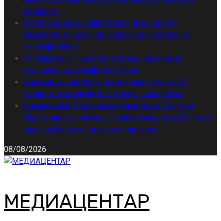
останеме
Марта Кос за локалните избори во Србија:
Насилството, заканите и неправилностите се
неприфатливи
ЕУ алармира: подгответе се за долготрајни
нарушувања со нафтата објави
Внатрешна контрола утврди пропусти кај 39
полицајци за случајот со Ивана Јовановска
Сиљановска-Давкова со Милатовиќ: Скопје и
Подгорица се пример за добрососедство, ЕУ патот
мора да биде по еднакви стандарди
08/08/2026
МЕДИАЦЕНТАР