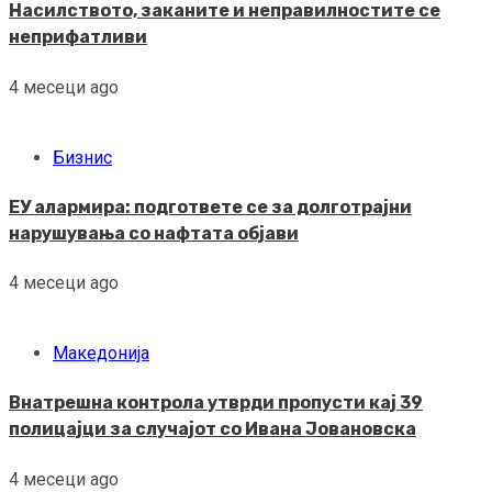
Насилството, заканите и неправилностите се
неприфатливи
4 месеци ago
Бизнис
ЕУ алармира: подгответе се за долготрајни
нарушувања со нафтата објави
4 месеци ago
Македонија
Внатрешна контрола утврди пропусти кај 39
полицајци за случајот со Ивана Јовановска
4 месеци ago