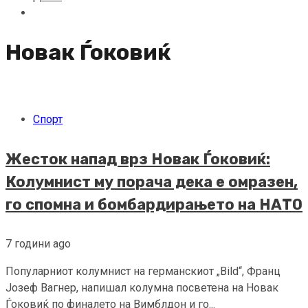
Новак Ѓоковиќ
Спорт
Жесток напад врз Новак Ѓоковиќ:
Колумнист му порача дека е омразен,
го спомна и бомбардирањето на НАТО
7 години ago
Популарниот колумнист на германскиот „Bild“, Франц
Јозеф Вагнер, напишал колумна посветена на Новак
Ѓоковиќ по финалето на Вимблдон и го...