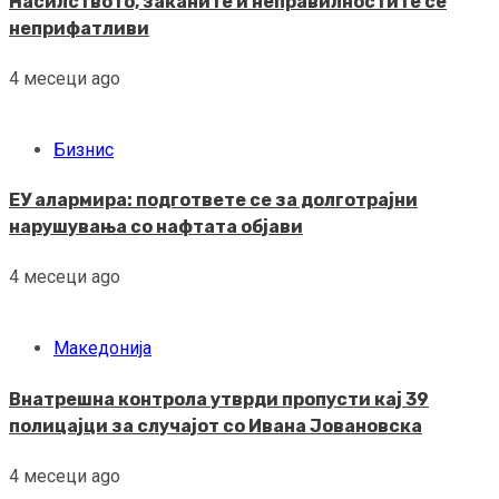
Насилството, заканите и неправилностите се
неприфатливи
4 месеци ago
Бизнис
ЕУ алармира: подгответе се за долготрајни
нарушувања со нафтата објави
4 месеци ago
Македонија
Внатрешна контрола утврди пропусти кај 39
полицајци за случајот со Ивана Јовановска
4 месеци ago