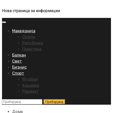
Нова страница за информации
Primary
Menu
Македонија
Скопје
Република
Политика
Балкан
Свет
Бизнис
Спорт
Фудбал
Кошарка
Ракомет
Пребарувај
за:
Дома