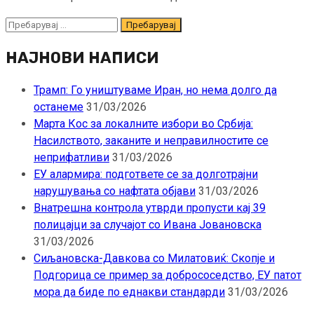
Пребарувај
за:
НАЈНОВИ НАПИСИ
Трамп: Го уништуваме Иран, но нема долго да
останеме
31/03/2026
Марта Кос за локалните избори во Србија:
Насилството, заканите и неправилностите се
неприфатливи
31/03/2026
ЕУ алармира: подгответе се за долготрајни
нарушувања со нафтата објави
31/03/2026
Внатрешна контрола утврди пропусти кај 39
полицајци за случајот со Ивана Јовановска
31/03/2026
Сиљановска-Давкова со Милатовиќ: Скопје и
Подгорица се пример за добрососедство, ЕУ патот
мора да биде по еднакви стандарди
31/03/2026