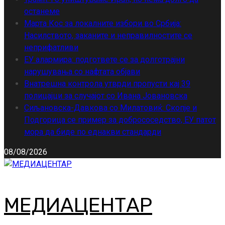
останеме
Марта Кос за локалните избори во Србија:
Насилството, заканите и неправилностите се
неприфатливи
ЕУ алармира: подгответе се за долготрајни
нарушувања со нафтата објави
Внатрешна контрола утврди пропусти кај 39
полицајци за случајот со Ивана Јовановска
Сиљановска-Давкова со Милатовиќ: Скопје и
Подгорица се пример за добрососедство, ЕУ патот
мора да биде по еднакви стандарди
08/08/2026
МЕДИАЦЕНТАР