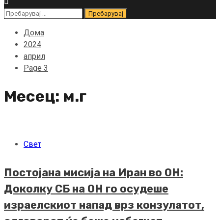
Пребарувај
за:
Дома
2024
април
Page 3
Месец:
м.г
Свет
Постојана мисија на Иран во ОН:
Доколку СБ на ОН го осудеше
израелскиот напад врз конзулатот,