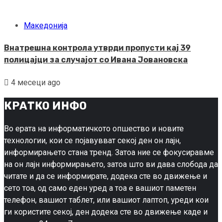
Македонија
Внатрешна контрола утврди пропусти кај 39
полицајци за случајот со Ивана Јовановска
4 месеци ago
КРАТКО ИНФО
Во ерата на информатичкото опшество и новите
технологии, кои се појавувват секој ден он лајн,
информирањето стана тренд. Затоа ние се фокусиравме
на он лајн информирањето, затоа што ви дава слобода да
читате и да се информирате, додека сте во движење и
сето тоа, од само еден уред а тоа е вашиот паметен
телефон, вашиот таблет, или вашиот лаптоп, уреди кои
ги користите секој, ден додека сте во движење каде и