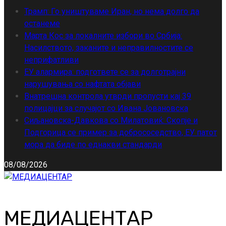
Трамп: Го уништуваме Иран, но нема долго да
останеме
Марта Кос за локалните избори во Србија:
Насилството, заканите и неправилностите се
неприфатливи
ЕУ алармира: подгответе се за долготрајни
нарушувања со нафтата објави
Внатрешна контрола утврди пропусти кај 39
полицајци за случајот со Ивана Јовановска
Сиљановска-Давкова со Милатовиќ: Скопје и
Подгорица се пример за добрососедство, ЕУ патот
мора да биде по еднакви стандарди
08/08/2026
МЕДИАЦЕНТАР