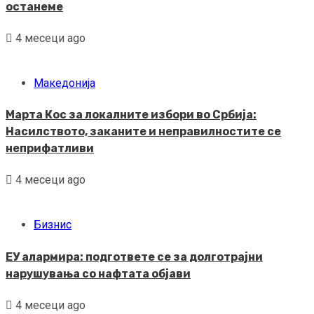
останеме
4 месеци ago
Македонија
Марта Кос за локалните избори во Србија:
Насилството, заканите и неправилностите се
неприфатливи
4 месеци ago
Бизнис
ЕУ алармира: подгответе се за долготрајни
нарушувања со нафтата објави
4 месеци ago