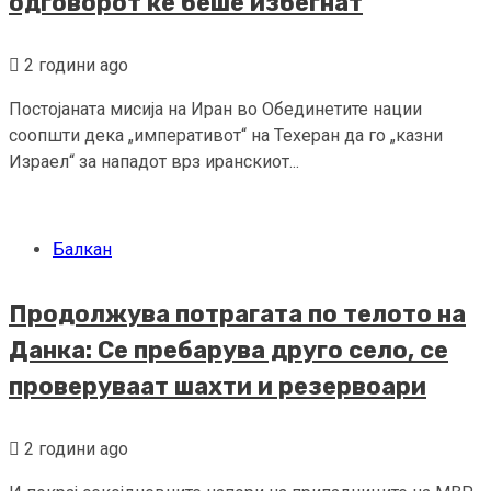
одговорот ќе беше избегнат
2 години ago
Постојаната мисија на Иран во Обединетите нации
соопшти дека „императивот“ на Техеран да го „казни
Израел“ за нападот врз иранскиот...
Балкан
Продолжува потрагата по телото на
Данка: Се пребарува друго село, се
проверуваат шахти и резервоари
2 години ago