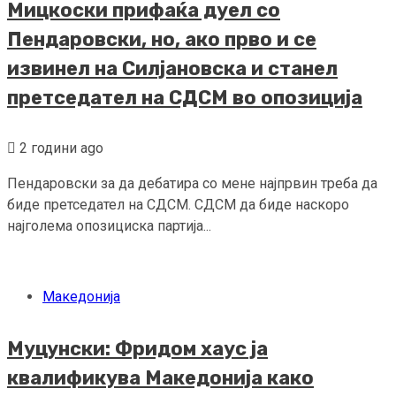
Мицкоски прифаќа дуел со
Пендаровски, но, ако прво и се
извинел на Силјановска и станел
претседател на СДСМ во опозиција
2 години ago
Пендаровски за да дебатира со мене најпрвин треба да
биде претседател на СДСМ. СДСМ да биде наскоро
најголема опозициска партија...
Македонија
Муцунски: Фридом хаус ја
квалификува Македонија како