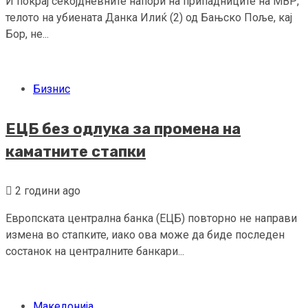
И покрај секојдневните напори на припадниците на МВР,
телото на убиената Данка Илиќ (2) од Бањско Поље, кај
Бор, не...
Бизнис
ЕЦБ без одлука за промена на
каматните стапки
2 години ago
Европската централна банка (ЕЦБ) повторно не направи
измена во стапките, иако ова може да биде последен
состанок на централните банкари...
Македонија