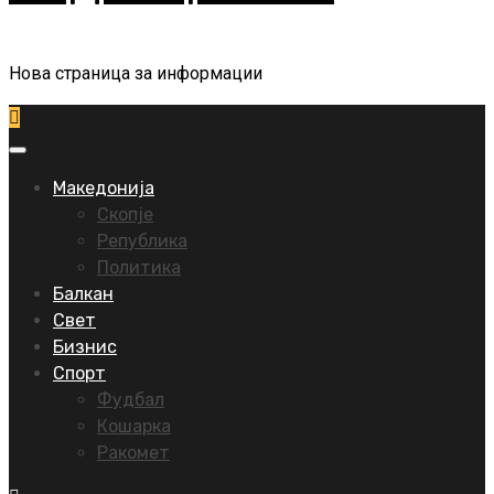
Нова страница за информации
Primary
Menu
Македонија
Скопје
Република
Политика
Балкан
Свет
Бизнис
Спорт
Фудбал
Кошарка
Ракомет