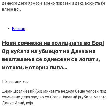
денеска дека Хамас е воено поразен и дека војската ќе
влезе во...
Балкан
Нови сомнежи на полицијата во Бор!
Од куќата на убиецот на Данка на
вешташење се однесени се лопати,
мотики, моторна пила…
2 години ago
Дејан Драгијевиќ (50) минатата недела беше уапсен под
сомнение дека заедно со Срѓан Јаковиќ ја убиле малата
Данка Илиќ, која...