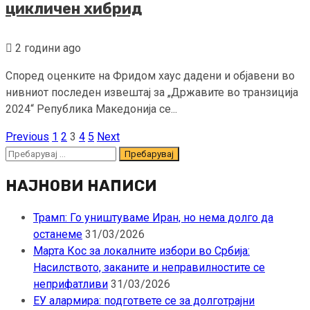
цикличен хибрид
2 години ago
Според оценките на Фридом хаус дадени и објавени во
нивниот последен извештај за „Државите во транзиција
2024“ Република Македонија се...
Previous
1
2
3
4
5
Next
Posts
Пребарувај
pagination
за:
НАЈНОВИ НАПИСИ
Трамп: Го уништуваме Иран, но нема долго да
останеме
31/03/2026
Марта Кос за локалните избори во Србија:
Насилството, заканите и неправилностите се
неприфатливи
31/03/2026
ЕУ алармира: подгответе се за долготрајни