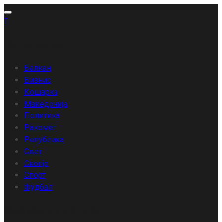
Skip
to
content
Категории
Балкан
Бизнис
Кошарка
Македонија
Политика
Ракомет
Република
Свет
Скопје
Спорт
Фудбал
Скорешни написи