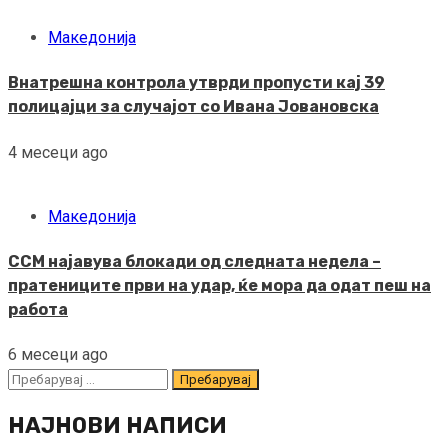
Македонија
Внатрешна контрола утврди пропусти кај 39
полицајци за случајот со Ивана Јовановска
4 месеци ago
Македонија
ССМ најавува блокади од следната недела –
пратениците први на удар, ќе мора да одат пеш на
работа
6 месеци ago
Пребарувај
за:
НАЈНОВИ НАПИСИ