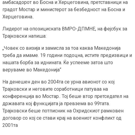
амбасадорот во Босна и Херцеговина, претставници на
градот Мостар и министерот за безбедност на Босна и
Херцеговина..
Лидерот на опозициската ВМРО-ДПМНЕ, на фејсбук за
Трајковски напиша:
„Човек со визија и замисла за тоа каква Македонија
треба да имаме. 19 години подоцна, истите предизвици и
нашата борба за иднината. Ќе успееме затоа што
веруваме во Македонија“
На денешен ден во 2004та се урна авионот со кој
Трајковски и неговите соработници патуваа на
конференција во Мостар.. Тој беше втор претседател на
државата кој функцијата ја превзема во 99тата.
Трајковски беше потписник на Охридскиот рамковен
договор со кој се стави крај на воениот конфликт од
2001та