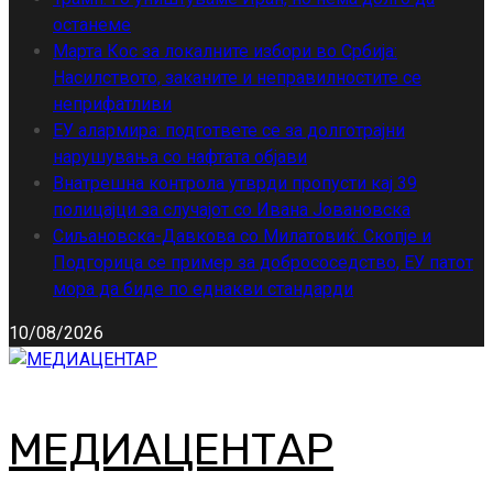
останеме
Марта Кос за локалните избори во Србија:
Насилството, заканите и неправилностите се
неприфатливи
ЕУ алармира: подгответе се за долготрајни
нарушувања со нафтата објави
Внатрешна контрола утврди пропусти кај 39
полицајци за случајот со Ивана Јовановска
Сиљановска-Давкова со Милатовиќ: Скопје и
Подгорица се пример за добрососедство, ЕУ патот
мора да биде по еднакви стандарди
10/08/2026
МЕДИАЦЕНТАР