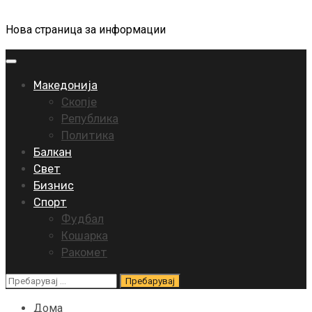
Нова страница за информации
Primary
Menu
Македонија
Скопје
Република
Политика
Балкан
Свет
Бизнис
Спорт
Фудбал
Кошарка
Ракомет
Пребарувај
за:
Дома