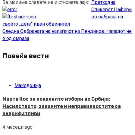
Ве молиме следете не и стиснете лајк:
Претходна
Continue
Спикерот Џафери
Reading
во одбрана на
своето „дете“ иден обвинител
Следна
Одбраната на напаѓачот на Пендиков: Нападот не
е од омраза
Повеќе вести
Македонија
Марта Кос за локалните избори во Србија:
Насилството, заканите и неправилностите се
неприфатливи
4 месеци ago