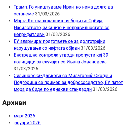
Трамп: Го уништуваме Иран, но нема долго да
останеме
31/03/2026
Марта Кос за локалните избори во Србија:
Насилството, заканите и неправилностите се
неприфатливи
31/03/2026
ЕУ алармира: подгответе се за долготрајни
нарушувања со нафтата објави
31/03/2026
Внатрешна контрола утврди пропусти кај 39
полицајци за случајот со Ивана Јовановска
31/03/2026
Сиљановска-Давкова со Милатовиќ: Скопје и
Подгорица се пример за добрососедство, ЕУ патот
мора да биде по еднакви стандарди
31/03/2026
Архиви
март 2026
јануари 2026