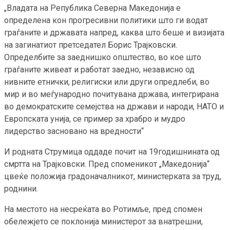
„Владата на Република Северна Македонија е
определена кон прогресивни политики што ги водат
граѓаните и државата напред, каква што беше и визијата
на загинатиот претседател Борис Трајковски.
Определбите за заеднишко општество, во кое што
граѓаните живеат и работат заедно, независно од
нивните етнички, религиски или други опредлеби, во
мир и во меѓународно почитувана држава, интегрирана
во демократските семејства на држави и народи, НАТО и
Европската унија, се пример за храбро и мудро
лидерство засновано на вредности“
И родната Струмица оддаде почит на 19годишнината од
смртта на Трајковски. Пред споменикот „Македонија“
цвеќе положија градоначалникот, министерката за труд,
роднини.
На местото на несреќата во Ротимље, пред спомен
обележјето се поклонија министерот за внатрешни,