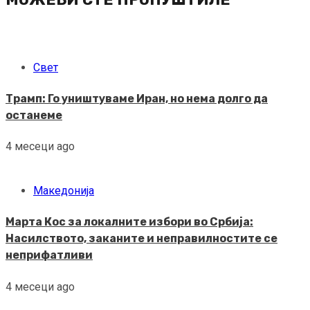
Свет
Трамп: Го уништуваме Иран, но нема долго да
останеме
4 месеци ago
Македонија
Марта Кос за локалните избори во Србија:
Насилството, заканите и неправилностите се
неприфатливи
4 месеци ago