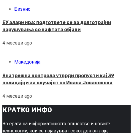
Бизнис
ЕУ алармира: подгответе се за долготрајни
нарушувања со нафтата објави
4 месеци ago
Македонија
Внатрешна контрола утврди пропусти кај 39
полицајци за случајот со Ивана Јовановска
4 месеци ago
КРАТКО ИНФО
Во ерата на информатичкото опшество и новите
технологии, кои се појавувват секој ден он лајн,