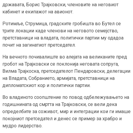
државата, Борис Трајковски, членовите на неговиот
кабинет и екипажот на авионот.
Ротимље, Струмица, градските гробишта во Бутел се
трите локации каде членови на неговото семејство,
претставници на владата, политички партии му одадоа
почит на загинатиот претседател.
На вечното почивалиште во алејата на великаните пред
гробот на Трајковски се поклонија неговата сопруга,
Вилма Трајкоска, претседателот Пендаровски, делегации
на Владата, Собранието, армијата, претставници на
дипломатскиот кор и политички партии.
Во владиното соопштение по повод одбележувањето на
годишнината од смртта на Трајковски, се вели дека
определбите за соживот, мир и интеграции кои ги имаше
покојниот претседател и денес се пример за храбро и
мудро лидерство.