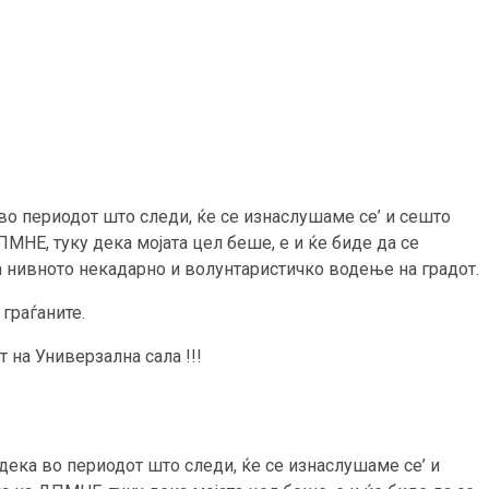
во периодот што следи, ќе се изнаслушаме се’ и сешто
МНЕ, туку дека мојата цел беше, е и ќе биде да се
а нивното некадарно и волунтаристичко водење на градот.
граѓаните.
 на Универзална сала !!!
дека во периодот што следи, ќе се изнаслушаме се’ и