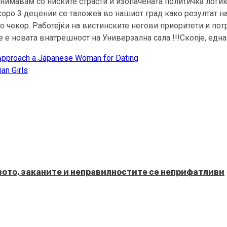
анимавам со ниските страсти и изопачената политичка логик
скоро 3 децении се таложеа во нашиот град како резултат 
 чекор. Работејќи на вистинските негови приоритети и пот
е е новата внатрешност на Универзална сала !!!Скопје, едн
pproach a Japanese Woman for Dating
an Girls
твото, заканите и неправилностите се неприфатливи