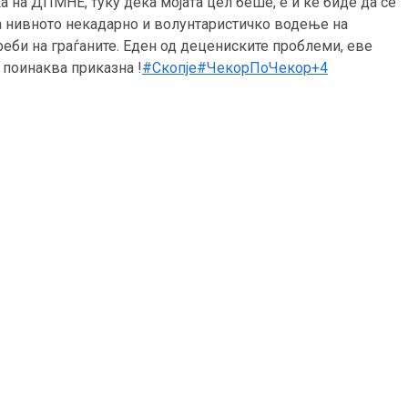
а на ДПМНЕ, туку дека мојата цел беше, е и ќе биде да се
на нивното некадарно и волунтаристичко водење на
реби на граѓаните. Еден од децениските проблеми, еве
а поинаква приказна !
#Скопје
#ЧекорПоЧекор
+4