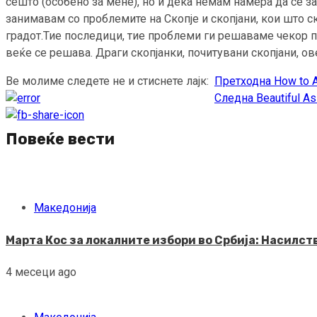
сешто (особено за мене), но и дека немам намера да се з
занимавам со проблемите на Скопје и скопјани, кои што 
градот.Тие последици, тие проблеми ги решаваме чекор по
веќе се решава. Драги скопјанки, почитувани скопјани, ов
Ве молиме следете не и стиснете лајк:
Претходна
How to A
Continue
Следна
Beautiful Asi
Reading
Повеќе вести
Македонија
Марта Кос за локалните избори во Србија: Насилс
4 месеци ago