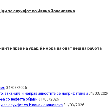
јци за случајот со Ивана Јовановска
ците први на удар, ќе мора да одат пеш на работа
еме
31/03/2026
то, заканите и неправилностите се неприфатливи
31/03/202
ња со нафтата објави
31/03/2026
и за случајот со Ивана Јовановска
31/03/2026