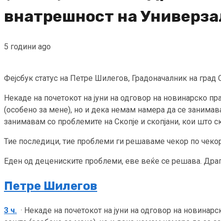
внатрешност на Универза
5 години ago
Фејсбук статус на Петре Шилегов, Градоначалник на град С
Некаде на почетокот на јуни на одговор на новинарско п
(особено за мене), но и дека немам намера да се занимава
занимавам со проблемите на Скопје и скопјани, кои што с
Тие последици, тие проблеми ги решаваме чекор по чекор.
Еден од децениските проблеми, еве веќе се решава. Драги
Петре Шилегов
3 ч.
· Некаде на почетокот на јуни на одговор на новинар