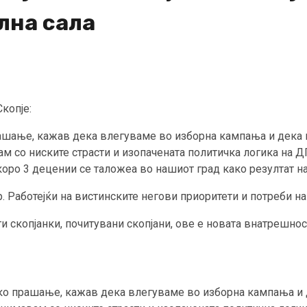
лна сала
копје:
рашање, кажав дека влегуваме во изборна кампања и дека 
м со ниските страсти и изопачената политичка логика на ДП
коро 3 децении се таложеа во нашиот град како резултат н
 Работејќи на вистинските негови приоритети и потреби на 
 скопјанки, почитувани скопјани, ове е новата внатрешност
ско прашање, кажав дека влегуваме во изборна кампања и 