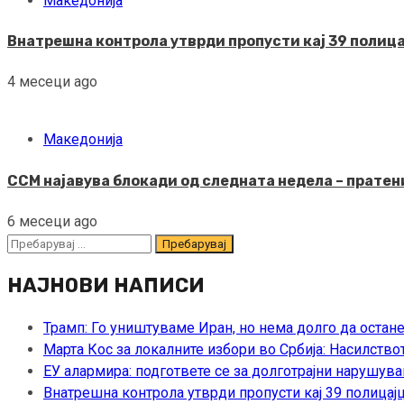
Македонија
Внатрешна контрола утврди пропусти кај 39 полица
4 месеци ago
Македонија
ССМ најавува блокади од следната недела – пратени
6 месеци ago
Пребарувај
за:
НАЈНОВИ НАПИСИ
Трамп: Го уништуваме Иран, но нема долго да остан
Марта Кос за локалните избори во Србија: Насилство
ЕУ алармира: подгответе се за долготрајни нарушува
Внатрешна контрола утврди пропусти кај 39 полицајц