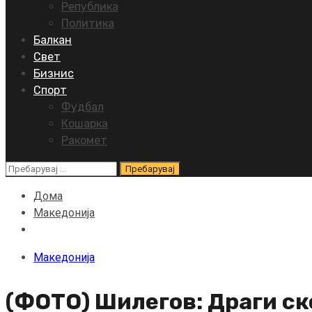
Република
Политика
Балкан
Свет
Бизнис
Спорт
Фудбал
Кошарка
Ракомет
Пребарувај
за:
Дома
Македонија
Македонија
(ФОТО) Шилегов: Драги ско