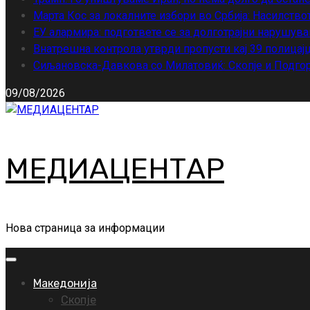
Марта Кос за локалните избори во Србија: Насилство
ЕУ алармира: подгответе се за долготрајни нарушува
Внатрешна контрола утврди пропусти кај 39 полицајц
Сиљановска-Давкова со Милатовиќ: Скопје и Подгор
09/08/2026
МЕДИАЦЕНТАР
Нова страница за информации
Primary
Menu
Македонија
Скопје