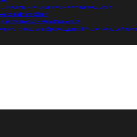
то, заканите и неправилностите се неприфатливи
ња со нафтата објави
и за случајот со Ивана Јовановска
ица се пример за добрососедство, ЕУ патот мора да биде 