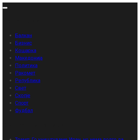
Skip
to
Категории
content
Балкан
Бизнис
Кошарка
Македонија
Политика
Ракомет
Република
Свет
Скопје
Спорт
Фудбал
Скорешни написи
Трамп: Го уништуваме Иран, но нема долго да