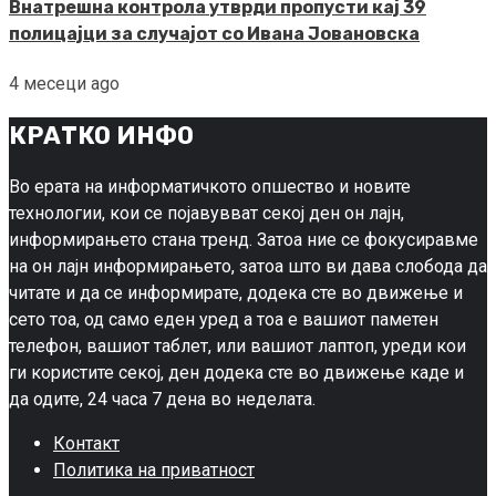
Внатрешна контрола утврди пропусти кај 39
полицајци за случајот со Ивана Јовановска
4 месеци ago
КРАТКО ИНФО
Во ерата на информатичкото опшество и новите
технологии, кои се појавувват секој ден он лајн,
информирањето стана тренд. Затоа ние се фокусиравме
на он лајн информирањето, затоа што ви дава слобода да
читате и да се информирате, додека сте во движење и
сето тоа, од само еден уред а тоа е вашиот паметен
телефон, вашиот таблет, или вашиот лаптоп, уреди кои
ги користите секој, ден додека сте во движење каде и
да одите, 24 часа 7 дена во неделата.
Контакт
Политика на приватност