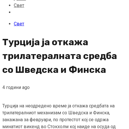
Свет
Свет
Турција ја откажа
трилатералната средба
со Шведска и Финска
4 години ago
Турција на неодредено време ја откажа средбата на
трилатералниот механизам со Шведска и Финска,
закажана за февруари, по протестот кој се одржа
минатиот викенд во Стокхолм кој наиде на осуда од