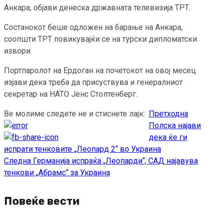
Анкара, објави денеска државната телевизија ТРТ.
Состанокот беше одложен на барање на Анкара,
соопшти ТРТ повикувајќи се на турски дипломатски
извори.
Портпаролот на Ердоган на почетокот на овој месец
изјави дека треба да присуствува и генералниот
секретар на НАТО Јенс Столтенберг.
Ве молиме следете не и стиснете лајк:
Претходна
Continue
Полска најави
Reading
дека ќе ги
испрати тенковите „Леопард 2“ во Украина
Следна
Германија испраќа „Леопарди“, САД најавува
тенкови „Абрамс“ за Украина
Повеќе вести