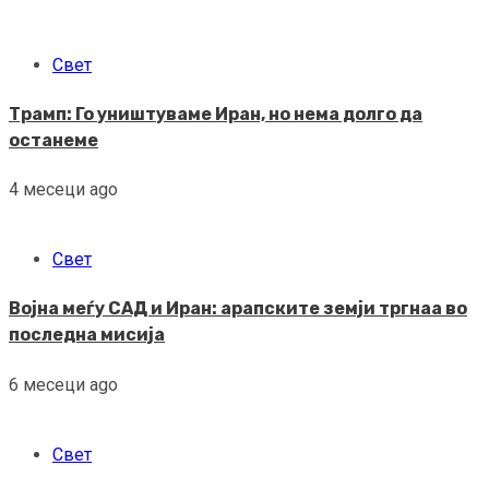
Свет
Трамп: Го уништуваме Иран, но нема долго да
останеме
4 месеци ago
Свет
Војна меѓу САД и Иран: арапските земји тргнаа во
последна мисија
6 месеци ago
Свет