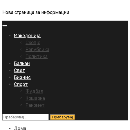
Нова страница за информации
Primary
Menu
Македонија
Скопје
Република
Политика
Балкан
Свет
Бизнис
Спорт
Фудбал
Кошарка
Ракомет
Пребарувај
за:
Дома