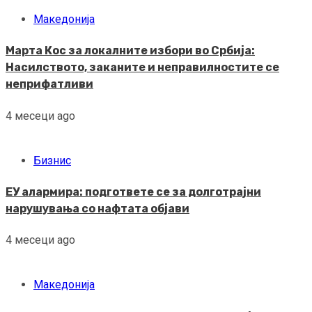
Македонија
Марта Кос за локалните избори во Србија:
Насилството, заканите и неправилностите се
неприфатливи
4 месеци ago
Бизнис
ЕУ алармира: подгответе се за долготрајни
нарушувања со нафтата објави
4 месеци ago
Македонија