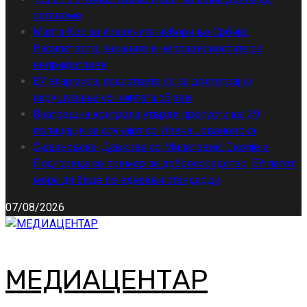
останеме
Марта Кос за локалните избори во Србија:
Насилството, заканите и неправилностите се
неприфатливи
ЕУ алармира: подгответе се за долготрајни
нарушувања со нафтата објави
Внатрешна контрола утврди пропусти кај 39
полицајци за случајот со Ивана Јовановска
Сиљановска-Давкова со Милатовиќ: Скопје и
Подгорица се пример за добрососедство, ЕУ патот
мора да биде по еднакви стандарди
07/08/2026
МЕДИАЦЕНТАР