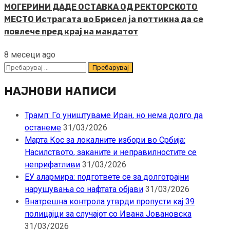
МОГЕРИНИ ДАДЕ ОСТАВКА ОД РЕКТОРСКОТО
МЕСТО Истрагата во Брисел ја поттикна да се
повлече пред крај на мандатот
8 месеци ago
Пребарувај
за:
НАЈНОВИ НАПИСИ
Трамп: Го уништуваме Иран, но нема долго да
останеме
31/03/2026
Марта Кос за локалните избори во Србија:
Насилството, заканите и неправилностите се
неприфатливи
31/03/2026
ЕУ алармира: подгответе се за долготрајни
нарушувања со нафтата објави
31/03/2026
Внатрешна контрола утврди пропусти кај 39
полицајци за случајот со Ивана Јовановска
31/03/2026