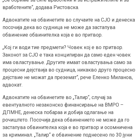
вработените“, додава Ристовска.
Адвокатите на обвинетите во случаите на СЈО и денеска
посочија дека во судница не може да застапува
обвинение обвинителка која е во притвор.
„Кој ги води тие предмети? Човек кој е во притвор.
Законот за СЈО е така конципиран да само еден човек
има овластување. Другите имаат овластувања само за
процесни дејствија во судница, никакво друго процесно
дејствие не можат да преземат“, рече Еленко Миланов,
адвокат.
Адвокатите на обвинетите во „Талир“, случај за
евентуалното незаконско финансирање на ВМРО –
ДПМНЕ, денеска побараа и добија одлагање на
рочиштето. Посочија дека обвинението не може да го
застапува обвинителка која е во притвор и осомничена
за криминал. „Талир“ е обвинение поднесено по 30 јуни