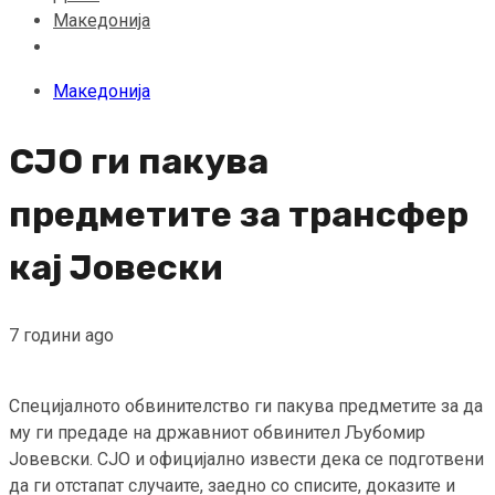
Македонија
Македонија
СЈО ги пакува
предметите за трансфер
кај Јовески
7 години ago
Специјалното обвинителство ги пакува предметите за да
му ги предаде на државниот обвинител Љубомир
Јовевски. СЈО и официјално извести дека се подготвени
да ги отстапат случаите, заедно со списите, доказите и