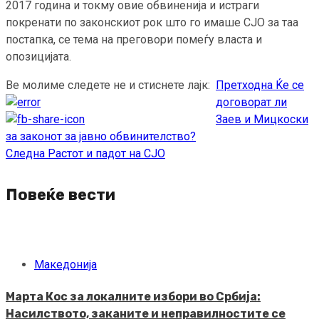
2017 година и токму овие обвиненија и истраги
покренати по законскиот рок што го имаше СЈО за таа
постапка, се тема на преговори помеѓу власта и
опозицијата.
Ве молиме следете не и стиснете лајк:
Претходна
Ќе се
Continue
договорат ли
Reading
Заев и Мицкоски
за законот за јавно обвинителство?
Следна
Растот и падот на СЈО
Повеќе вести
Македонија
Марта Кос за локалните избори во Србија:
Насилството, заканите и неправилностите се