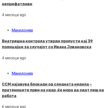
неприфатливи
4 месеци ago
Македонија
Внатрешна контрола утврди пропусти кај 39
полицајци за случајот со Ивана Јовановска
4 месеци ago
Македонија
ССМ најавува блокади од следната недела –
пратениците први на удар, ќе мора да одат пеш на
работа
6 месеци ago