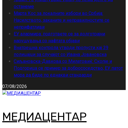
останеме
Марта Кос за локалните избори во Србија:
Насилството, заканите и неправилностите се
неприфатливи
ЕУ алармира: подгответе се за долготрајни
нарушувања со нафтата објави
Внатрешна контрола утврди пропусти кај 39
полицајци за случајот со Ивана Јовановска
Сиљановска-Давкова со Милатовиќ: Скопје и
Подгорица се пример за добрососедство, ЕУ патот
мора да биде по еднакви стандарди
07/08/2026
МЕДИАЦЕНТАР