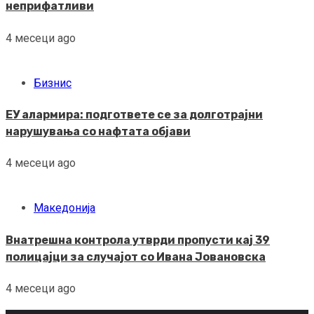
неприфатливи
4 месеци ago
Бизнис
ЕУ алармира: подгответе се за долготрајни
нарушувања со нафтата објави
4 месеци ago
Македонија
Внатрешна контрола утврди пропусти кај 39
полицајци за случајот со Ивана Јовановска
4 месеци ago