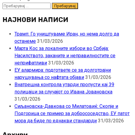
Пребарувај
за:
НАЈНОВИ НАПИСИ
Трамп: Го уништуваме Иран, но нема долго да
останеме
31/03/2026
Марта Кос за локалните избори во Србија:
Насилството, заканите и неправилностите се
неприфатливи
31/03/2026
ЕУ алармира: подгответе се за долготрајни
нарушувања со нафтата објави
31/03/2026
Внатрешна контрола утврди пропусти кај 39
полицајци за случајот со Ивана Јовановска
31/03/2026
Сиљановска-Давкова со Милатовиќ: Скопје и
Подгорица се пример за добрососедство, ЕУ патот
мора да биде по еднакви стандарди
31/03/2026
Архиви