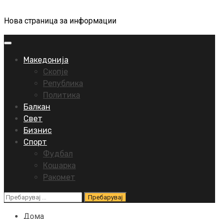
Нова страница за информации
Primary
Menu
Македонија
Скопје
Република
Политика
Балкан
Свет
Бизнис
Спорт
Фудбал
Кошарка
Ракомет
Пребарувај
за:
Дома