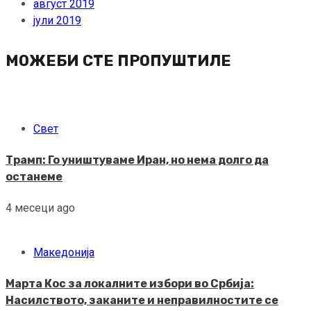
август 2019
јули 2019
МОЖЕБИ СТЕ ПРОПУШТИЛЕ
Свет
Трамп: Го уништуваме Иран, но нема долго да
останеме
4 месеци ago
Македонија
Марта Кос за локалните избори во Србија:
Насилството, заканите и неправилностите се