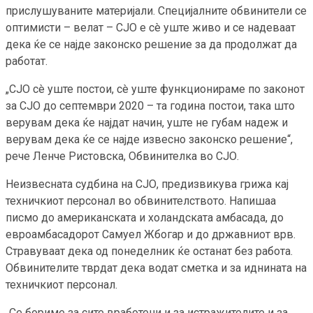
прислушуваните материјали. Специјалните обвинители се
оптимисти – велат – СЈО е сè уште живо и се надеваат
дека ќе се најде законско решение за да продолжат да
работат.
„СЈО сè уште постои, сè уште функционираме по законот
за СЈО до септември 2020 – та година постои, така што
верувам дека ќе најдат начин, уште не губам надеж и
верувам дека ќе се најде извесно законско решение“,
рече Ленче Ристовска, Обвинителка во СЈО.
Неизвесната судбина на СЈО, предизвикува грижа кај
техничкиот персонал во обвинителството. Напишаа
писмо до американската и холандската амбасада, до
евроамбасадорот Самуел Жбогар и до државниот врв.
Стравуваат дека од понеделник ќе останат без работа.
Обвинителите тврдат дека водат сметка и за иднината на
техничкиот персонал.
„Се бориме за сите вработени и за истражителите и за