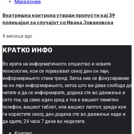
Македонија
Внатрешна контрола утврди пропусти кај 39
полицајци за случајот со Ивана Јовановска
4 месеци ago
КРАТКО ИНФО
Во ерата на информатичкото опшество и новите
технологии, кои се појавувват секој ден он лајн,
информирањето стана тренд. Затоа ние се фокусиравме
на он лајн информирањето, затоа што ви дава слобода да
читате и да се информирате, додека сте во движење и
сето тоа, од само еден уред а тоа е вашиот паметен
телефон, вашиот таблет, или вашиот лаптоп, уреди кои
ги користите секој, ден додека сте во движење каде и
да одите, 24 часа 7 дена во неделата.
Контакт