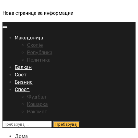
Нова страница за информации
Primary
Menu
Македонија
Скопје
Република
Политика
Балкан
Свет
Бизнис
Спорт
Фудбал
Кошарка
Ракомет
Пребарувај
за:
Дома