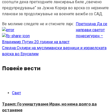
соопшти дека претходните лансирања биле „свечено
предупредување“ за Јужна Кореја во врска со нејзините
планови за продолжување на воените вежби со САД.
Ве молиме следете не и стиснете лајк:
Претходна
Да се
Continue
направи светот
Reading
понесигурен –
Владимир Путин 20 години на власт
Следна
Судири на муслимански верници и израелската
војска во Ерусалим
Повеќе вести
Свет
Трамп: Го уништуваме Иран, но нема долго да
останеме