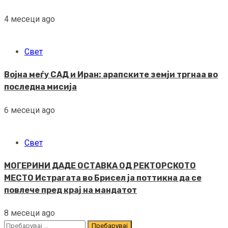
4 месеци ago
Свет
Војна меѓу САД и Иран: арапските земји тргнаа во
последна мисија
6 месеци ago
Свет
МОГЕРИНИ ДАДЕ ОСТАВКА ОД РЕКТОРСКОТО
МЕСТО Истрагата во Брисел ја поттикна да се
повлече пред крај на мандатот
8 месеци ago
Пребарувај