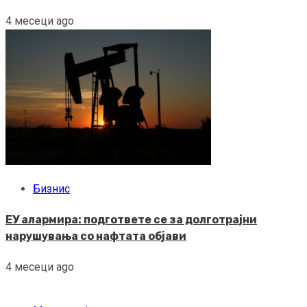
4 месеци ago
Бизнис
ЕУ алармира: подгответе се за долготрајни
нарушувања со нафтата објави
4 месеци ago