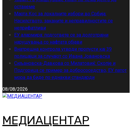
останеме
Марта Кос за локалните избори во Србија:
Насилството, заканите и неправилностите се
неприфатливи
ЕУ алармира: подгответе се за долготрајни
нарушувања со нафтата објави
Внатрешна контрола утврди пропусти кај 39
полицајци за случајот со Ивана Јовановска
Сиљановска-Давкова со Милатовиќ: Скопје и
Подгорица се пример за добрососедство, ЕУ патот
мора да биде по еднакви стандарди
08/08/2026
МЕДИАЦЕНТАР