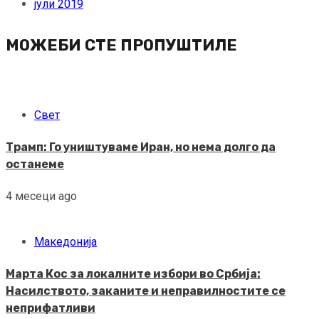
јули 2019
МОЖЕБИ СТЕ ПРОПУШТИЛЕ
Свет
Трамп: Го уништуваме Иран, но нема долго да
останеме
4 месеци ago
Македонија
Марта Кос за локалните избори во Србија:
Насилството, заканите и неправилностите се
неприфатливи