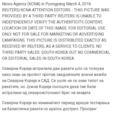
News Agency (KCNA) in Pyongyang March 4, 2016.
REUTERS/KCNA ATTENTION EDITORS - THIS PICTURE WAS
PROVIDED BY A THIRD PARTY. REUTERS IS UNABLE TO
INDEPENDENTLY VERIFY THE AUTHENTICITY, CONTENT,
LOCATION OR DATE OF THIS IMAGE. FOR EDITORIAL USE
ONLY. NOT FOR SALE FOR MARKETING OR ADVERTISING
CAMPAIGNS. THIS PICTURE IS DISTRIBUTED EXACTLY AS
RECEIVED BY REUTERS, AS A SERVICE TO CLIENTS. NO
THIRD PARTY SALES. SOUTH KOREA OUT. NO COMMERCIAL
OR EDITORIAL SALES IN SOUTH KOREA
Северна Кореја истрелала две ракети што се толкува
како знак на протест против заедничките воени вежби
на Северна Кореја и САД. Се уште не се знае типот на
ракетите, но Јужна Кореја соопшти дека тие биле
истрелани од североисточниот брег на земјата.
Северна Кореја во изминатиот период вреше тестирања
на балистички ракети со краток дострел. Пјонгјанг