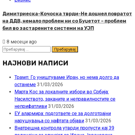
Димитриеска-Кочоска тврди-Не доцнел повратот
на ДДВ, немало проблем ни со Буџетот – проблем
бил во застарените системи на УЈП
8 месеци ago
Пребарувај
за:
НАЈНОВИ НАПИСИ
Трамп: Го уништуваме Иран, но нема долго да
останеме
31/03/2026
Марта Кос за локалните избори во Србија:
Насилството, заканите и неправилностите се
неприфатливи
31/03/2026
ЕУ алармира: подгответе се за долготрајни
нарушувања со нафтата објави
31/03/2026
Внатрешна контрола утврди пропусти кај 39