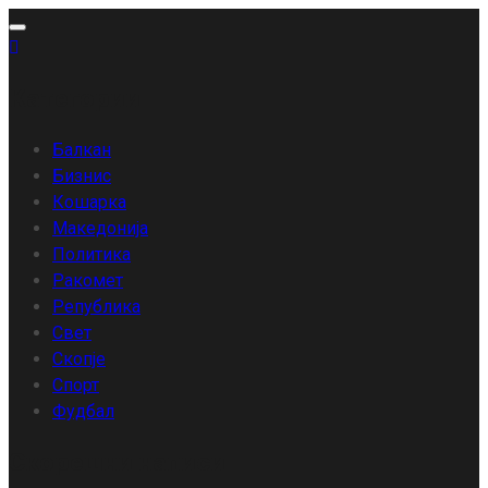
Skip
to
content
Категории
Балкан
Бизнис
Кошарка
Македонија
Политика
Ракомет
Република
Свет
Скопје
Спорт
Фудбал
Скорешни написи