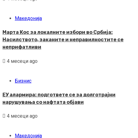
Македонија
Марта Кос за локалните избори во Србија:
Насилството, заканите и неправилностите се
неприфатливи
4 месеци ago
Бизнис
ЕУ алармира: подгответе се за долготрајни
нарушувања со нафтата објави
4 месеци ago
Македонија