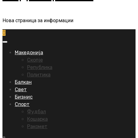
Нова страница за информации
Primary
Menu
Македонија
Скопје
Република
Политика
Балкан
Свет
Бизнис
Спорт
Фудбал
Кошарка
Ракомет