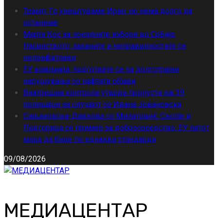
Трамп: Го уништуваме Иран, но нема долго да
останеме
Марта Кос за локалните избори во Србија:
Насилството, заканите и неправилностите се
неприфатливи
ЕУ алармира: подгответе се за долготрајни
нарушувања со нафтата објави
Внатрешна контрола утврди пропусти кај 39
полицајци за случајот со Ивана Јовановска
Сиљановска-Давкова со Милатовиќ: Скопје и
Подгорица се пример за добрососедство, ЕУ патот
мора да биде по еднакви стандарди
09/08/2026
МЕДИАЦЕНТАР