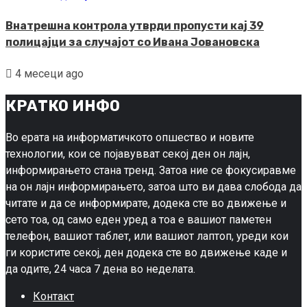
Внатрешна контрола утврди пропусти кај 39
полицајци за случајот со Ивана Јовановска
4 месеци ago
КРАТКО ИНФО
Во ерата на информатичкото опшество и новите
технологии, кои се појавувват секој ден он лајн,
информирањето стана тренд. Затоа ние се фокусиравме
на он лајн информирањето, затоа што ви дава слобода да
читате и да се информирате, додека сте во движење и
сето тоа, од само еден уред а тоа е вашиот паметен
телефон, вашиот таблет, или вашиот лаптоп, уреди кои
ги користите секој, ден додека сте во движење каде и
да одите, 24 часа 7 дена во неделата.
Контакт