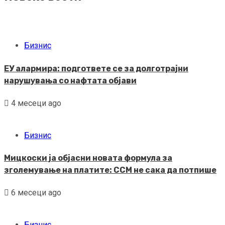
Бизнис
ЕУ алармира: подгответе се за долготрајни
нарушувања со нафтата објави
4 месеци ago
Бизнис
Мицкоски ја објасни новата формула за
зголемување на платите: ССМ не сака да потпише
6 месеци ago
Бизнис