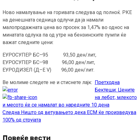
Ново намалување на горивата следува од полноќ. РКЕ
на денешната седница одлучи да ја намали
малопродажната цена во просек за 1,47% во однос на
минатата одлука па од утре на бензинските пумпи ќе
важат следните цени:
ЕУРОСУПЕР БС–95 93,50 ден/лит,
ЕУРОСУПЕР БС–98 96,00 ден/лит,
ЕУРОДИЗЕЛ (Д–Е V) 96,00 ден/лит.
Ве молиме следете не и стиснете лајк:
Претходна
Continue
Бектеши: Цените
Reading
на лебот, млекото
и месото ќе се намалат во наредните 10 дена
Следна
Ништо од ветувањето дека ЕСМ ќе произведува
100% од струјата
Повеќе вести