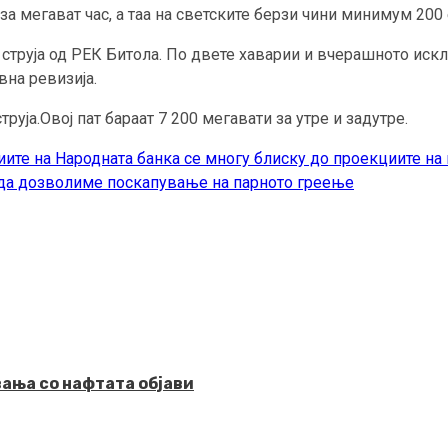
за мегават час, а таа на светските берзи чини минимум 200 
струја од РЕК Битола. По двете хаварии и вчерашното искл
вна ревизија.
уја.Овој пат бараат 7 200 мегавати за утре и задутре.
ите на Народната банка се многу блиску до проекциите на
да дозволиме поскапување на парното греење
вања со нафтата објави