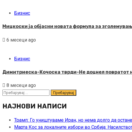
Бизнис
Мицкоски ја објасни новата формула за зголемувањ
6 месеци ago
Бизнис
Димитриеска-Кочоска тврди-Не доцнел повратот на
8 месеци ago
Пребарувај
за:
НАЈНОВИ НАПИСИ
Трамп: Го уништуваме Иран, но нема долго да остан
Марта Кос за локалните избори во Србија: Насилство