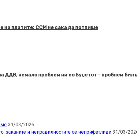
е на платите: ССМ не сака да потпише
 ДДВ, немало проблем ни со Буџетот – проблем бил 
еме
31/03/2026
то, заканите и неправилностите се неприфатливи
31/03/202