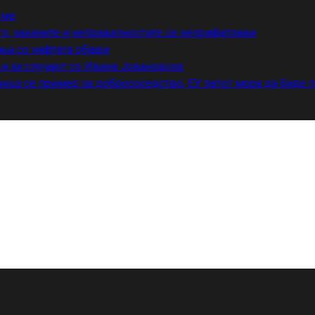
еме
то, заканите и неправилностите се неприфатливи
ња со нафтата објави
и за случајот со Ивана Јовановска
ица се пример за добрососедство, ЕУ патот мора да биде 