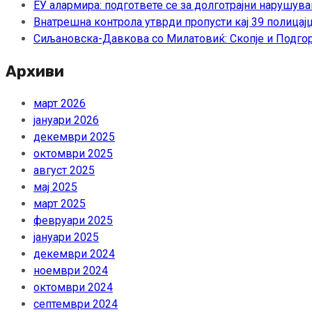
ЕУ алармира: подгответе се за долготрајни нарушува
Внатрешна контрола утврди пропусти кај 39 полицајц
Сиљановска-Давкова со Милатовиќ: Скопје и Подгор
Архиви
март 2026
јануари 2026
декември 2025
октомври 2025
август 2025
мај 2025
март 2025
февруари 2025
јануари 2025
декември 2024
ноември 2024
октомври 2024
септември 2024