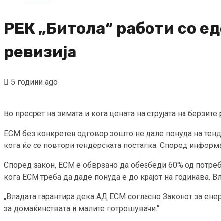
РЕК „Битола“ работи со ед
ревизија
5 години ago
Во пресрет на зимата и кога цената на струјата на берзит
ЕСМ без конкретен одговор зошто не дале понуда на тенде
кога ќе се повтори тендерската постапка. Според информа
Според закон, ЕСМ е обврзано да обезбеди 60% од потре
кога ЕСМ треба да даде понуда е до крајот на годинава. В
„Владата гарантира дека АД ЕСМ согласно Законот за енер
за домаќинствата и малите потрошувачи.“