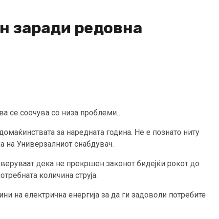
ен заради редовна
јава се соочува со низа проблеми…
домаќинствата за наредната година. Не е познато ниту
ја на Универзалниот снабдувач.
уверуваат дека не прекршен законот бидејќи рокот до
отребната количина струја.
ини на електрична енергија за да ги задоволи потребите