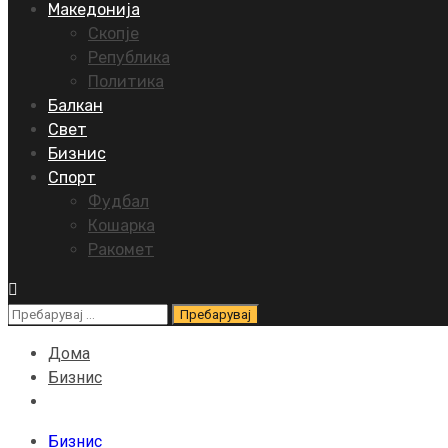
Македонија
Скопје
Република
Политика
Балкан
Свет
Бизнис
Спорт
Фудбал
Кошарка
Ракомет
Пребарувај
за:
Дома
Бизнис
Бизнис