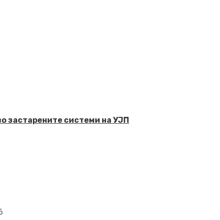
во застарените системи на УЈП
6