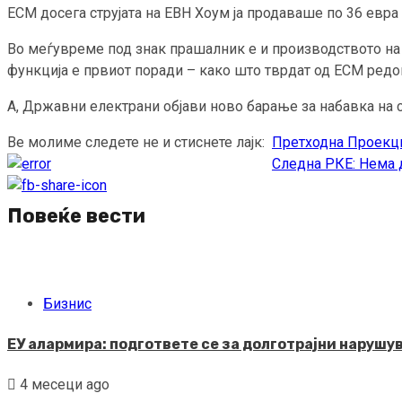
ЕСМ досега струјата на ЕВН Хоум ја продаваше по 36 евра 
Во меѓувреме под знак прашалник е и производството на 
функција е првиот поради – како што тврдат од ЕСМ редо
А, Државни електрани објави ново барање за набавка на стр
Ве молиме следете не и стиснете лајк:
Претходна
Проекци
Continue
Следна
РКЕ: Нема 
Reading
Повеќе вести
Бизнис
ЕУ алармира: подгответе се за долготрајни нарушу
4 месеци ago