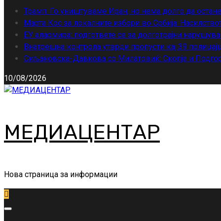
Трамп: Го уништуваме Иран, но нема долго да остан
Марта Кос за локалните избори во Србија: Насилство
ЕУ алармира: подгответе се за долготрајни нарушува
Внатрешна контрола утврди пропусти кај 39 полицајц
Сиљановска-Давкова со Милатовиќ: Скопје и Подгор
10/08/2026
МЕДИАЦЕНТАР
Нова страница за информации
Primary
Menu