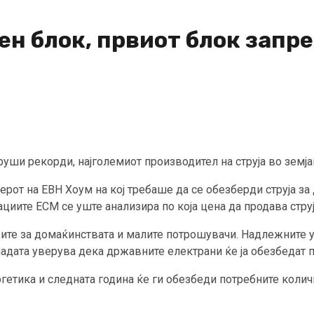
ен блок, првиот блок запр
е руши рекорди, најголемиот производител на струја во зем
рот на ЕВН Хоум на кој требаше да се обезберди струја за 
циите ЕСМ се уште анализира по која цена да продава стру
бите за домаќинствата и малите потрошувачи. Надлежните 
ладата уверува дека државните електрани ќе ја обезбедат п
гетика и следната година ќе ги обезбеди потребните колич