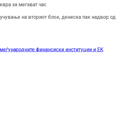
евра за мегават час.
учување на вториот блок, денеска пак надвор од
 меѓународните финансиски институции и ЕК