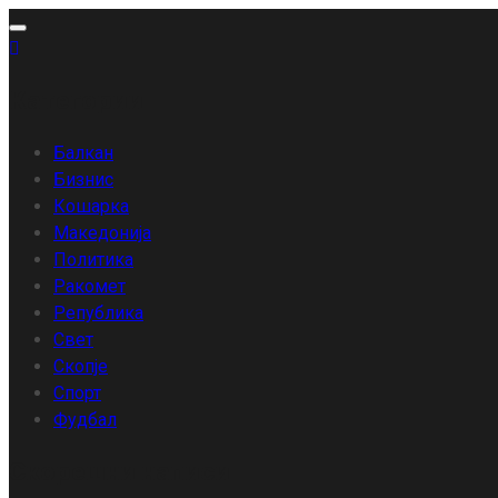
Skip
to
content
Категории
Балкан
Бизнис
Кошарка
Македонија
Политика
Ракомет
Република
Свет
Скопје
Спорт
Фудбал
Скорешни написи