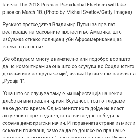
Russia. The 2018 Russian Presidential Elections will take
place on March 18. (Photo by Mikhail Svetlov/Getty Images)
Рускиот претседател Владимир Путин за прв пат
реагираше на масовните протести во Америка, што
избувнаа откако полицаец уби Афроамериканец за
време на апсење.
„Се обидувам многу внимателно или подобро воопшто
да не коментирам за она што се случува во Соединетите
држави или во други земји“, изјави Путин за телевизијата
„Русија 1“.
“Она што се случува таму е манифестација на некои
длабоки внатрешни кризи. Всушност, тоа го гледаме
веќе долго време. Од моментот кога дојде на власт
актуелниот претседател, кога очигледно победи на
сосема демократски начин. И поразената страна измисли
секакви приказни, само за да го донесе во прашање
неговиот легитимитет “, рече претседателот на Русија,