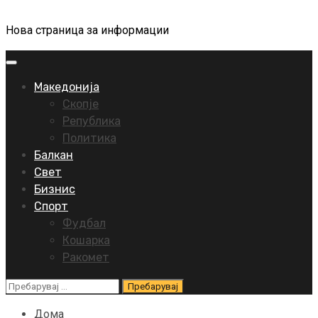
Нова страница за информации
Primary
Menu
Македонија
Скопје
Република
Политика
Балкан
Свет
Бизнис
Спорт
Фудбал
Кошарка
Ракомет
Пребарувај
за:
Дома