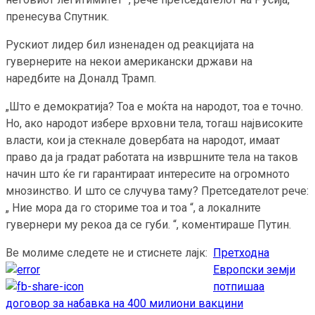
пренесува Спутник.
Рускиот лидер бил изненаден од реакцијата на
гувернерите на некои американски држави на
наредбите на Доналд Трамп.
„Што е демократија? Тоа е моќта на народот, тоа е точно.
Но, ако народот избере врховни тела, тогаш највисоките
власти, кои ја стекнале довербата на народот, имаат
право да ја градат работата на извршните тела на таков
начин што ќе ги гарантираат интересите на огромното
мнозинство. И што се случува таму? Претседателот рече:
„ Ние мора да го сториме тоа и тоа “, а локалните
гувернери му рекоа да се губи. “, коментираше Путин.
Ве молиме следете не и стиснете лајк:
Претходна
Continue
Европски земји
Reading
потпишаа
договор за набавка на 400 милиони вакцини