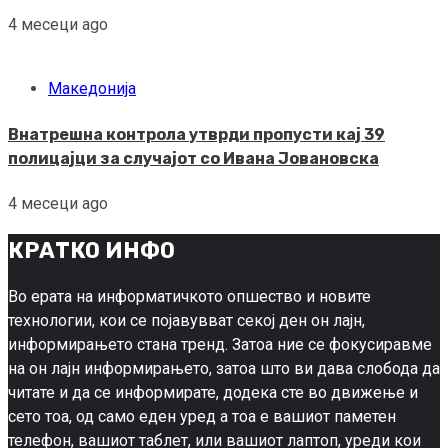
4 месеци ago
Македонија
Внатрешна контрола утврди пропусти кај 39
полицајци за случајот со Ивана Јовановска
4 месеци ago
КРАТКО ИНФО
Во ерата на информатичкото опшество и новите
технологии, кои се појавувват секој ден он лајн,
информирањето стана тренд. Затоа ние се фокусиравме
на он лајн информирањето, затоа што ви дава слобода да
читате и да се информирате, додека сте во движење и
сето тоа, од само еден уред а тоа е вашиот паметен
телефон, вашиот таблет, или вашиот лаптоп, уреди кои