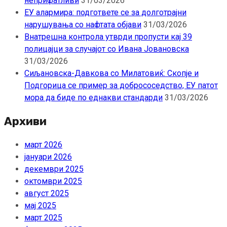
неприфатливи
31/03/2026
ЕУ алармира: подгответе се за долготрајни
нарушувања со нафтата објави
31/03/2026
Внатрешна контрола утврди пропусти кај 39
полицајци за случајот со Ивана Јовановска
31/03/2026
Сиљановска-Давкова со Милатовиќ: Скопје и
Подгорица се пример за добрососедство, ЕУ патот
мора да биде по еднакви стандарди
31/03/2026
Архиви
март 2026
јануари 2026
декември 2025
октомври 2025
август 2025
мај 2025
март 2025