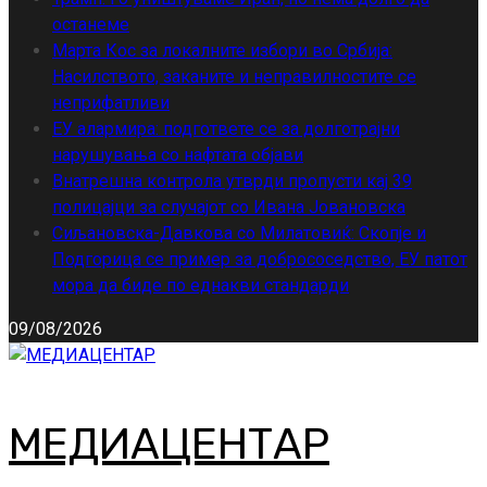
останеме
Марта Кос за локалните избори во Србија:
Насилството, заканите и неправилностите се
неприфатливи
ЕУ алармира: подгответе се за долготрајни
нарушувања со нафтата објави
Внатрешна контрола утврди пропусти кај 39
полицајци за случајот со Ивана Јовановска
Сиљановска-Давкова со Милатовиќ: Скопје и
Подгорица се пример за добрососедство, ЕУ патот
мора да биде по еднакви стандарди
09/08/2026
МЕДИАЦЕНТАР