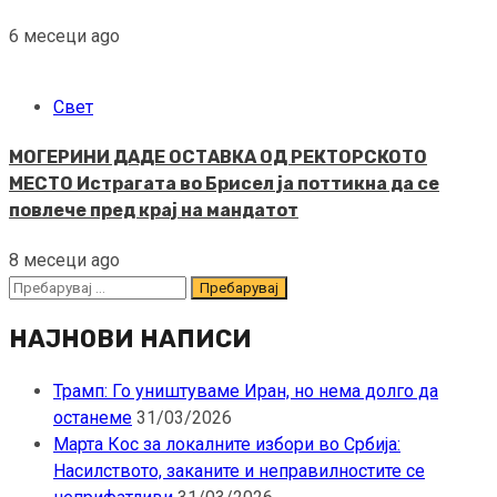
6 месеци ago
Свет
МОГЕРИНИ ДАДЕ ОСТАВКА ОД РЕКТОРСКОТО
МЕСТО Истрагата во Брисел ја поттикна да се
повлече пред крај на мандатот
8 месеци ago
Пребарувај
за:
НАЈНОВИ НАПИСИ
Трамп: Го уништуваме Иран, но нема долго да
останеме
31/03/2026
Марта Кос за локалните избори во Србија:
Насилството, заканите и неправилностите се