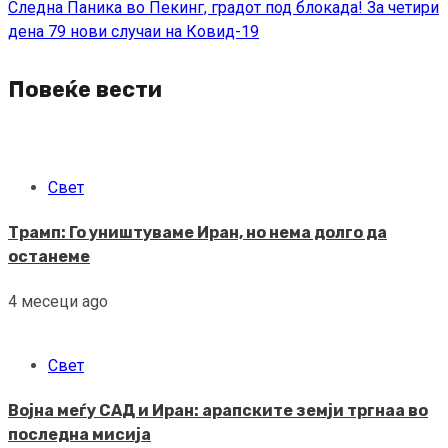
Следна
Паника во Пекинг, градот под блокада! За четири
дена 79 нови случаи на Ковид-19
Повеќе вести
Свет
Трамп: Го уништуваме Иран, но нема долго да
останеме
4 месеци ago
Свет
Војна меѓу САД и Иран: арапските земји тргнаа во
последна мисија