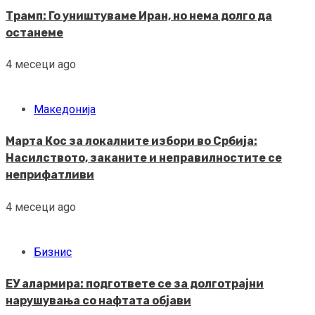
Трамп: Го уништуваме Иран, но нема долго да
останеме
4 месеци ago
Македонија
Марта Кос за локалните избори во Србија:
Насилството, заканите и неправилностите се
неприфатливи
4 месеци ago
Бизнис
ЕУ алармира: подгответе се за долготрајни
нарушувања со нафтата објави