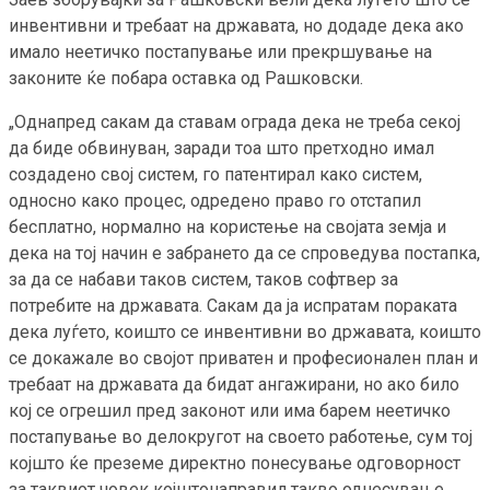
инвентивни и требаат на државата, но додаде дека ако
имало неетичко постапување или прекршување на
законите ќе побара оставка од Рашковски.
„Однапред сакам да ставам ограда дека не треба секој
да биде обвинуван, заради тоа што претходно имал
создадено свој систем, го патентирал како систем,
односно како процес, одредено право го отстапил
бесплатно, нормално на користење на својата земја и
дека на тој начин е забрането да се спроведува постапка,
за да се набави таков систем, таков софтвер за
потребите на државата. Сакам да ја испратам пораката
дека луѓето, коишто се инвентивни во државата, коишто
се докажале во својот приватен и професионален план и
требаат на државата да бидат ангажирани, но ако било
кој се огрешил пред законот или има барем неетичко
постапување во делокругот на своето работење, сум тој
којшто ќе преземе директно понесување одговорност
за таквиот човек којштонаправил такво однесување,