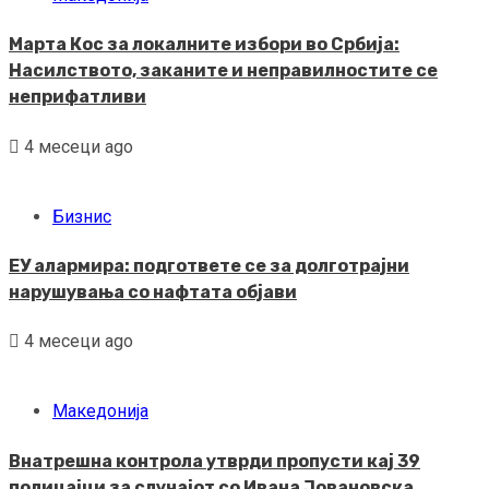
Марта Кос за локалните избори во Србија:
Насилството, заканите и неправилностите се
неприфатливи
4 месеци ago
Бизнис
ЕУ алармира: подгответе се за долготрајни
нарушувања со нафтата објави
4 месеци ago
Македонија
Внатрешна контрола утврди пропусти кај 39
полицајци за случајот со Ивана Јовановска