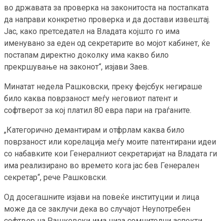
во државата за проверка на законитоста на постапката
да направи конкретно проверка и да достави извештај.
Јас, како претседател на Владата којшто го има
именувано за еден од секретарите во мојот кабинет, ќе
постапам директно доколку има какво било
прекршување на законот“, изјави Заев.
Минатат недела Рашковски, преку фејсбук негираше
било каква поврзаност меѓу неговиот патент и
софтверот за кој платил 80 евра пари на граѓаните.
„Категорично демантирам и отфрлам каква било
поврзаност или корелација меѓу моите патентирани идеи
со набавките кои Генералниот секретаријат на Владата ги
има реализирано во времето кога јас бев Генерален
секретар“, рече Рашковски.
Од досегашните изјави на повеќе институции и лица
може да се заклучи дека во случајот Неупотребен
софтвер на Рашковски има низа сомнителни аспекти