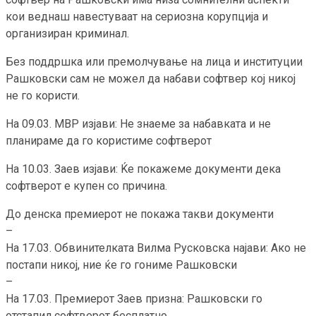
кои веднаш навестуваат на сериозна корупција и
организиран криминал.
Без поддршка или премолчување на лица и институции
Рашковски сам не можел да набави софтвер кој никој
не го користи.
На 09.03. МВР изјави: Не знаеме за набавката и не
планираме да го користиме софтверот
На 10.03. Заев изјави: Ќе покажеме документи дека
софтверот е купен со причина.
До денска премиерот не покажа такви документи
–
На 17.03. Обвинителката Вилма Русковска најави: Ако не
постапи никој, ние ќе го гониме Рашковски
–
На 17.03. Премиерот Заев призна: Рашковски го
отстапил софтверот бесплатно