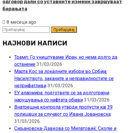
одговор дали со уставните измени завршуваат
барањата
8 месеци ago
Пребарувај
за:
НАЈНОВИ НАПИСИ
Трамп: Го уништуваме Иран, но нема долго да
останеме
31/03/2026
Марта Кос за локалните избори во Србија:
Насилството, заканите и неправилностите се
неприфатливи
31/03/2026
ЕУ алармира: подгответе се за долготрајни
нарушувања со нафтата објави
31/03/2026
Внатрешна контрола утврди пропусти кај 39
полицајци за случајот со Ивана Јовановска
31/03/2026
Сиљановска-Давкова со Милатовиќ: Скопје и