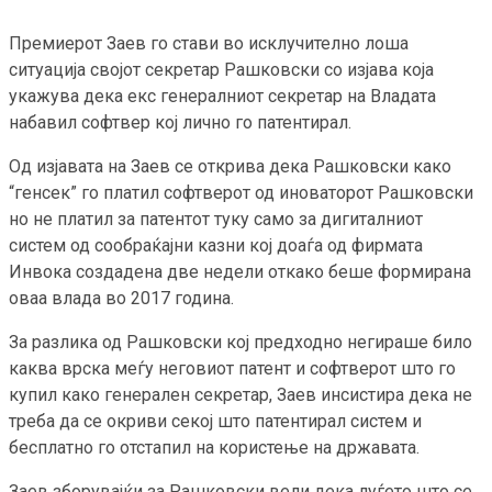
Премиерот Заев го стави во исклучително лоша
ситуација својот секретар Рашковски со изјава која
укажува дека екс генералниот секретар на Владата
набавил софтвер кој лично го патентирал.
Од изјавата на Заев се открива дека Рашковски како
“генсек” го платил софтверот од иноваторот Рашковски
но не платил за патентот туку само за дигиталниот
систем од сообраќајни казни кој доаѓа од фирмата
Инвока создадена две недели откако беше формирана
оваа влада во 2017 година.
За разлика од Рашковски кој предходно негираше било
каква врска меѓу неговиот патент и софтверот што го
купил како генерален секретар, Заев инсистира дека не
треба да се окриви секој што патентирал систем и
бесплатно го отстапил на користење на државата.
Заев зборувајќи за Рашковски вели дека луѓето што се