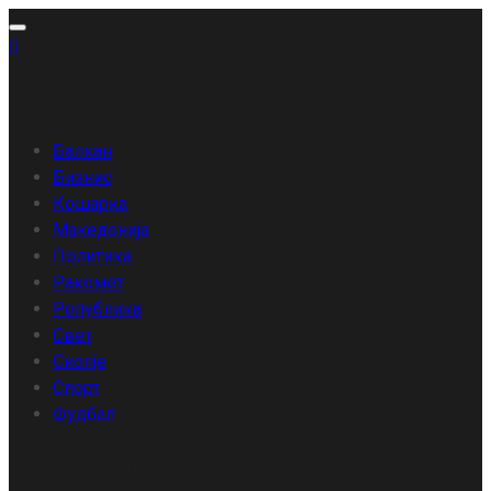
Skip
to
content
Категории
Балкан
Бизнис
Кошарка
Македонија
Политика
Ракомет
Република
Свет
Скопје
Спорт
Фудбал
Скорешни написи