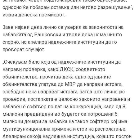
односно ќе побарам оставка или негово разрешување“,
изјави денеска премиерот.
Заев изјави дека лично се уверил за законитоста на
набавката од Рашковски и тврди дека нема ништо
спорно, но апелира надлежните институции да го
проверат случајот.
„Очекувам било која од надлежните институции да
направи проверка, како ДКСК, соодветното
обвинителство, прочитав дека едно од јавните
обвинителства упатува до МВР да направи истрага,
слободно нека направат истрага, затоа што лично јас
проверив, постапката е целосно законито направена и
набавен е софтвер по пат на конкуренција, каде од 8
милиони предвидени во буџетот се потрошени 5
милиони денари за набавка на таков софтвер кој има
мултифункицонална примена и стои на располагање.
Апелирам секоја надлежна институција, којашто постои