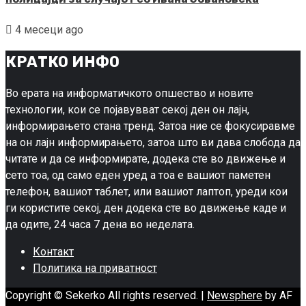
4 месеци ago
КРАТКО ИНФО
Во ерата на информатичкото опшество и новите
технологии, кои се појавувват секој ден он лајн,
информирањето стана тренд. Затоа ние се фокусиравме
на он лајн информирањето, затоа што ви дава слобода да
читате и да се информирате, додека сте во движење и
сето тоа, од само еден уред а тоа е вашиот паметен
телефон, вашиот таблет, или вашиот лаптоп, уреди кои
ги користите секој, ден додека сте во движење каде и
да одите, 24 часа 7 дена во неделата.
Контакт
Политика на приватност
Copyright © Sekerko All rights reserved.
|
Newsphere
by AF