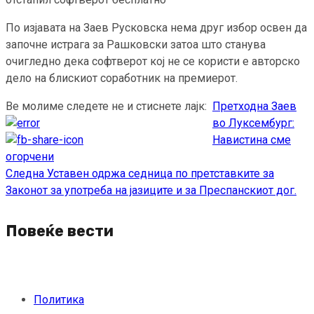
По изјавата на Заев Русковска нема друг избор освен да
започне истрага за Рашковски затоа што станува
очигледно дека софтверот кој не се користи е авторско
дело на блискиот соработник на премиерот.
Ве молиме следете не и стиснете лајк:
Претходна
Заев
Continue
во Луксембург:
Reading
Навистина сме
огорчени
Следна
Уставен одржа седница по претставките за
Законот за употреба на јазиците и за Преспанскиот дог.
Повеќе вести
Политика