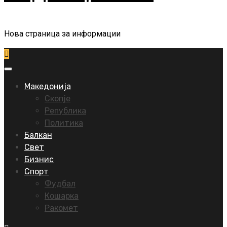
Нова страница за информации
Primary
Menu
Македонија
Скопје
Република
Политика
Балкан
Свет
Бизнис
Спорт
Фудбал
Кошарка
Ракомет