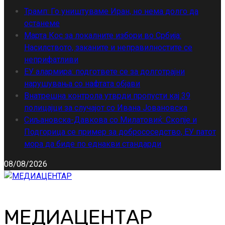
Трамп: Го уништуваме Иран, но нема долго да
останеме
Марта Кос за локалните избори во Србија:
Насилството, заканите и неправилностите се
неприфатливи
ЕУ алармира: подгответе се за долготрајни
нарушувања со нафтата објави
Внатрешна контрола утврди пропусти кај 39
полицајци за случајот со Ивана Јовановска
Сиљановска-Давкова со Милатовиќ: Скопје и
Подгорица се пример за добрососедство, ЕУ патот
мора да биде по еднакви стандарди
08/08/2026
МЕДИАЦЕНТАР