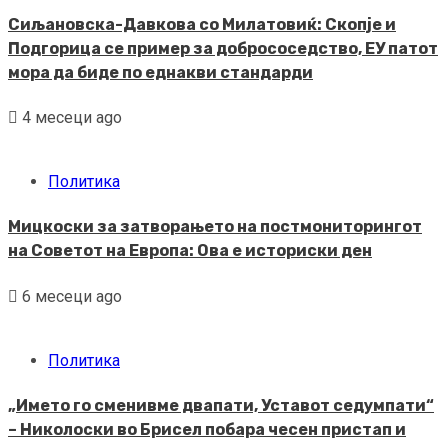
Сиљановска-Давкова со Милатовиќ: Скопје и
Подгорица се пример за добрососедство, ЕУ патот
мора да биде по еднакви стандарди
4 месеци ago
Политика
Мицкоски за затворањето на постмониторингот
на Советот на Европа: Ова е историски ден
6 месеци ago
Политика
„Името го сменивме двапати, Уставот седумпати“
– Николоски во Брисел побара чесен пристап и