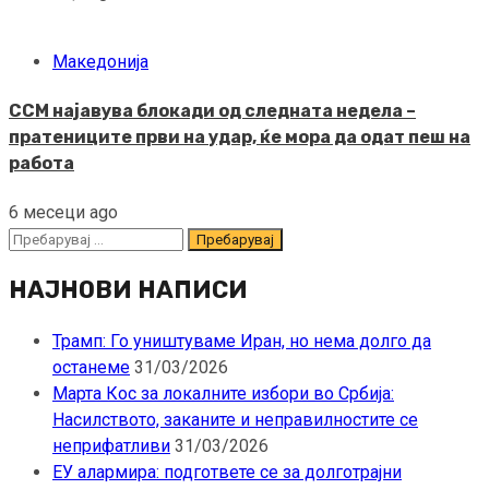
Македонија
ССМ најавува блокади од следната недела –
пратениците први на удар, ќе мора да одат пеш на
работа
6 месеци ago
Пребарувај
за:
НАЈНОВИ НАПИСИ
Трамп: Го уништуваме Иран, но нема долго да
останеме
31/03/2026
Марта Кос за локалните избори во Србија:
Насилството, заканите и неправилностите се
неприфатливи
31/03/2026
ЕУ алармира: подгответе се за долготрајни