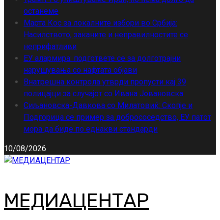
останеме
Марта Кос за локалните избори во Србија:
Насилството, заканите и неправилностите се
неприфатливи
ЕУ алармира: подгответе се за долготрајни
нарушувања со нафтата објави
Внатрешна контрола утврди пропусти кај 39
полицајци за случајот со Ивана Јовановска
Сиљановска-Давкова со Милатовиќ: Скопје и
Подгорица се пример за добрососедство, ЕУ патот
мора да биде по еднакви стандарди
10/08/2026
МЕДИАЦЕНТАР