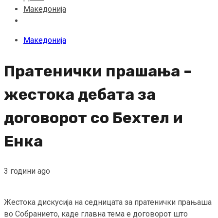
Македонија
Македонија
Пратенички прашања –
жестока дебата за
договорот со Бехтел и
Енка
3 години ago
Жестока дискусија на седницата за пратенички прањаша
во Собранието, каде главна тема е договорот што