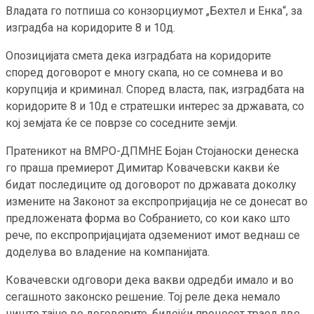
Владата го потпиша со конзорциумот „Бехтел и Енка“, за
изградба на коридорите 8 и 10д.
Опозицијата смета дека изградбата на коридорите
според договорот е многу скапа, но се сомнева и во
корупција и криминал. Според власта, пак, изградбата на
коридорите 8 и 10д е стратешки интерес за државата, со
кој земјата ќе се поврзе со соседните земји.
Пратеникот на ВМРО-ДПМНЕ Бојан Стојаноски денеска
го праша премиерот Димитар Ковачевски какви ќе
бидат последиците од договорот по државата доколку
измените на Законот за експропријација не се донесат во
предложената форма во Собранието, со кои како што
рече, по експропријацијата одземениот имот веднаш се
доделува во владение на компанијата.
Ковачевски одговори дека вакви одредби имало и во
сегашното законско решение. Тој реле дека немало
ништо тајно во договорите, бидејќи процесот траел две