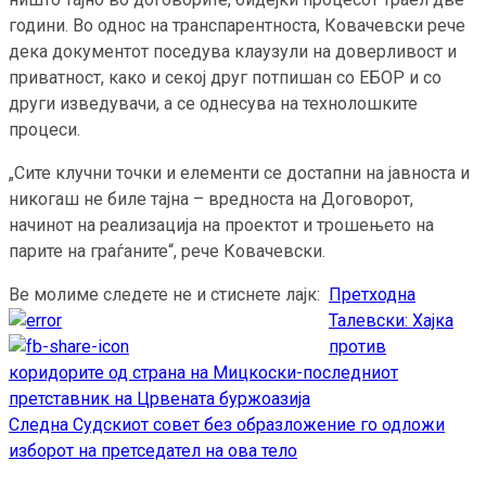
години. Во однос на транспарентноста, Ковачевски рече
дека документот поседува клаузули на доверливост и
приватност, како и секој друг потпишан со ЕБОР и со
други изведувачи, а се однесува на технолошките
процеси.
„Сите клучни точки и елементи се достапни на јавноста и
никогаш не биле тајна – вредноста на Договорот,
начинот на реализација на проектот и трошењето на
парите на граѓаните“, рече Ковачевски.
Ве молиме следете не и стиснете лајк:
Претходна
Continue
Талевски: Хајка
Reading
против
коридорите од страна на Мицкоски-последниот
претставник на Црвената буржоазија
Следна
Судскиот совет без образложение го одложи
изборот на претседател на ова тело