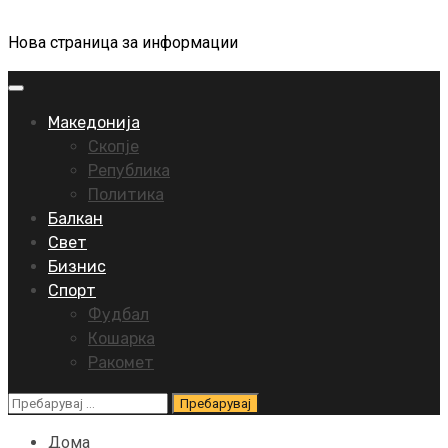
Нова страница за информации
Primary
Menu
Македонија
Скопје
Република
Политика
Балкан
Свет
Бизнис
Спорт
Фудбал
Кошарка
Ракомет
Пребарувај
за:
Дома