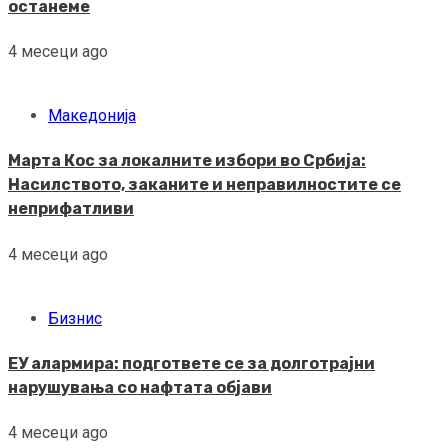
останеме
4 месеци ago
Македонија
Марта Кос за локалните избори во Србија:
Насилството, заканите и неправилностите се
неприфатливи
4 месеци ago
Бизнис
ЕУ алармира: подгответе се за долготрајни
нарушувања со нафтата објави
4 месеци ago