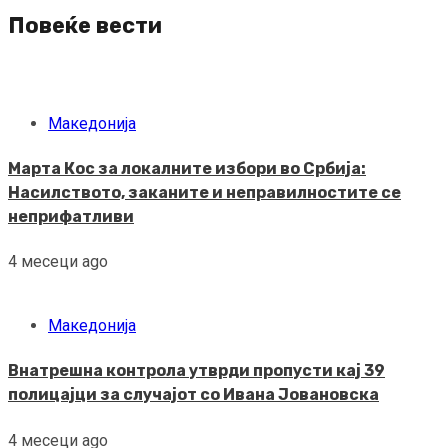
Повеќе вести
Македонија
Марта Кос за локалните избори во Србија:
Насилството, заканите и неправилностите се
неприфатливи
4 месеци ago
Македонија
Внатрешна контрола утврди пропусти кај 39
полицајци за случајот со Ивана Јовановска
4 месеци ago