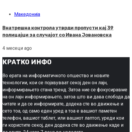
Македонија
Внатрешна контрола утврди пропусти кај 39
полицајци за случајот со Ивана Јовановска
4 месеци ago
КРАТКО ИНФО
Во ерата на информатичкото опшество и новите
технологии, кои се појавувват секој ден он лајн,
информирањето стана тренд. Затоа ние се фокусиравме
на он лајн информирањето, затоа што ви дава слобода да
читате и да се информирате, додека сте во движење и
сето тоа, од само еден уред а тоа е вашиот паметен
телефон, вашиот таблет, или вашиот лаптоп, уреди кои
ги користите секој, ден додека сте во движење каде и