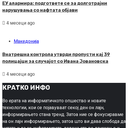
ЕУ алармира: подгответе се за долготрајни
нарушувања со нафтата објави
4 месеци ago
Македонија
Внатрешна контрола утврди пропусти кај 39
полицајци за случајот со Ивана Јовановска
4 месеци ago
КРАТКО ИНФО
Во ерата на информатичкото опшество и новите
технологии, кои се појавувват секој ден он лајн,
информирањето стана тренд. Затоа ние се фокусиравме
на он лајн информирањето, затоа што ви дава слобода да