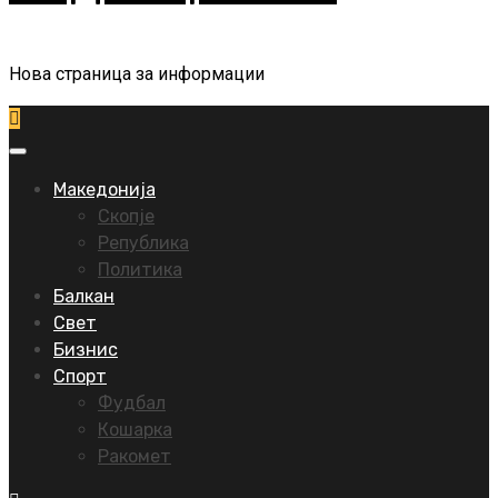
Нова страница за информации
Primary
Menu
Македонија
Скопје
Република
Политика
Балкан
Свет
Бизнис
Спорт
Фудбал
Кошарка
Ракомет