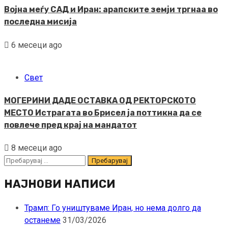
Војна меѓу САД и Иран: арапските земји тргнаа во
последна мисија
6 месеци ago
Свет
МОГЕРИНИ ДАДЕ ОСТАВКА ОД РЕКТОРСКОТО
МЕСТО Истрагата во Брисел ја поттикна да се
повлече пред крај на мандатот
8 месеци ago
Пребарувај
за:
НАЈНОВИ НАПИСИ
Трамп: Го уништуваме Иран, но нема долго да
останеме
31/03/2026