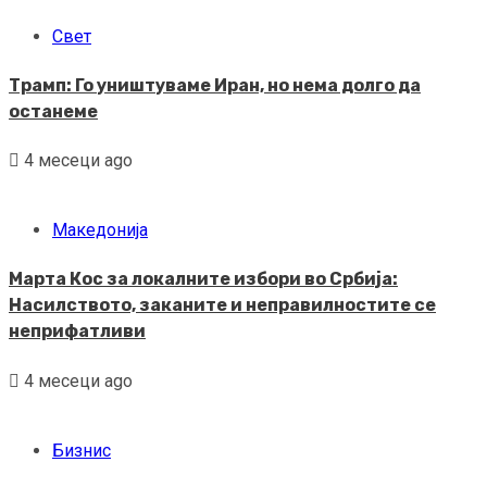
Свет
Трамп: Го уништуваме Иран, но нема долго да
останеме
4 месеци ago
Македонија
Марта Кос за локалните избори во Србија:
Насилството, заканите и неправилностите се
неприфатливи
4 месеци ago
Бизнис