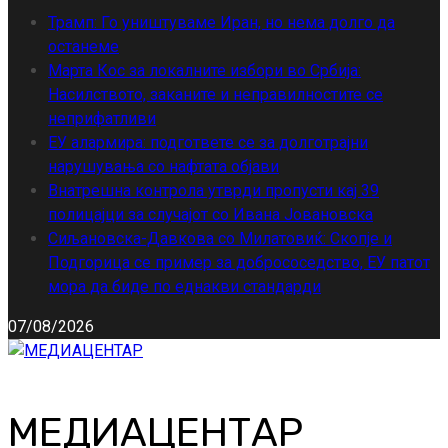
Трамп: Го уништуваме Иран, но нема долго да
останеме
Марта Кос за локалните избори во Србија:
Насилството, заканите и неправилностите се
неприфатливи
ЕУ алармира: подгответе се за долготрајни
нарушувања со нафтата објави
Внатрешна контрола утврди пропусти кај 39
полицајци за случајот со Ивана Јовановска
Сиљановска-Давкова со Милатовиќ: Скопје и
Подгорица се пример за добрососедство, ЕУ патот
мора да биде по еднакви стандарди
07/08/2026
МЕДИАЦЕНТАР