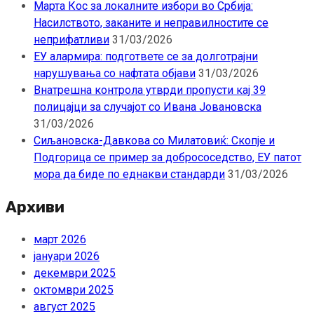
Марта Кос за локалните избори во Србија:
Насилството, заканите и неправилностите се
неприфатливи
31/03/2026
ЕУ алармира: подгответе се за долготрајни
нарушувања со нафтата објави
31/03/2026
Внатрешна контрола утврди пропусти кај 39
полицајци за случајот со Ивана Јовановска
31/03/2026
Сиљановска-Давкова со Милатовиќ: Скопје и
Подгорица се пример за добрососедство, ЕУ патот
мора да биде по еднакви стандарди
31/03/2026
Архиви
март 2026
јануари 2026
декември 2025
октомври 2025
август 2025