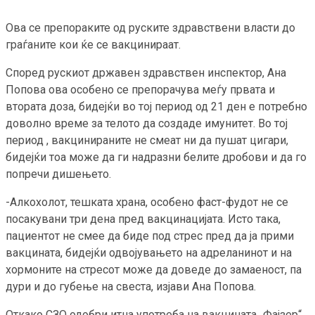
Ова се препораките од руските здравствени власти до
граѓаните кои ќе се вакцинираат.
Според рускиот државен здравствен инспектор, Ана
Попова ова особено се препорачува меѓу првата и
втората доза, бидејќи во тој период од 21 ден е потребно
доволно време за телото да создаде имунитет. Во тој
период , вакцинираните не смеат ни да пушат цигари,
бидејќи тоа може да ги надразни белите дробови и да го
попречи дишењето.
-Алкохолот, тешката храна, особено фаст-фудот не се
посакувани три дена пред вакцинацијата. Исто така,
пациентот не смее да биде под стрес пред да ја прими
вакцината, бидејќи одвојувањето на адреланинот и на
хормоните на стресот може да доведе до замаеност, па
дури и до губење на свеста, изјави Ана Попова.
Откако СЗО одобри итна употреба на вакцината „Фајзер“