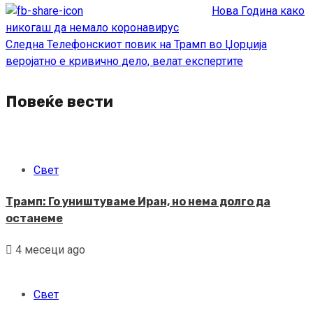
Reading
Нова Година како
никогаш да немало коронавирус
Следна
Телефонскиот повик на Трамп во Џорџија
веројатно е кривично дело, велат експертите
Повеќе вести
Свет
Трамп: Го уништуваме Иран, но нема долго да
останеме
4 месеци ago
Свет