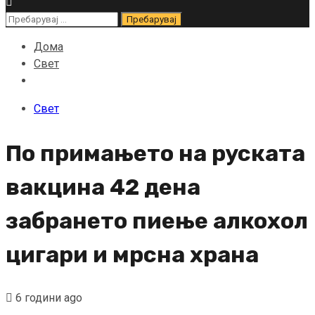
Пребарувај
за:
Дома
Свет
Свет
По примањето на руската
вакцина 42 дена
забрането пиење алкохол
цигари и мрсна храна
6 години ago