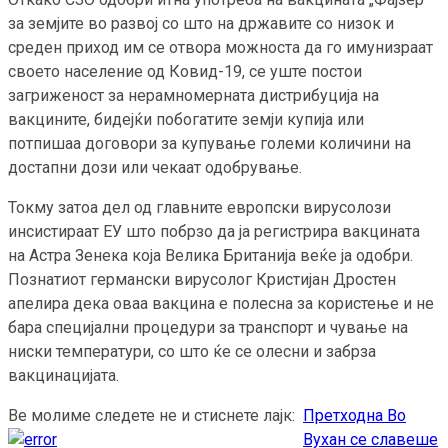
за земјите во развој со што на државите со низок и
среден приход им се отвора можноста да го имунизраат
своето население од Ковид-19, се уште постои
загриженост за нерамномерната дистрибуција на
вакцините, бидејќи побогатите земји купија или
потпишаа договори за купување големи количини на
достапни дози или чекаат одобрување.
Токму затоа дел од главните европски вирусолози
инсистираат ЕУ што побрзо да ја регистрира вакцината
на Астра Зенека која Велика Британија веќе ја одобри.
Познатиот германски вирусолог Кристијан Дростен
апелира дека оваа вакцина е полесна за користење и не
бара специјални процедури за транспорт и чување на
ниски температури, со што ќе се олесни и забрза
вакцинацијата.
Ве молиме следете не и стиснете лајк:
Претходна
Во
Continue
Вухан се славеше