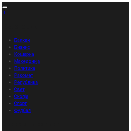
Skip
to
content
Категории
Балкан
Бизнис
Кошарка
Македонија
Политика
Ракомет
Република
Свет
Скопје
Спорт
Фудбал
Скорешни написи