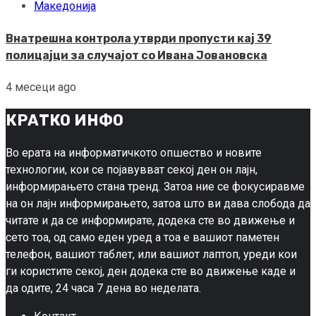
Македонија
Внатрешна контрола утврди пропусти кај 39
полицајци за случајот со Ивана Јовановска
4 месеци ago
КРАТКО ИНФО
Во ерата на информатичкото опшество и новите
технологии, кои се појавувват секој ден он лајн,
информирањето стана тренд. Затоа ние се фокусиравме
на он лајн информирањето, затоа што ви дава слобода да
читате и да се информирате, додека сте во движење и
сето тоа, од само еден уред а тоа е вашиот паметен
телефон, вашиот таблет, или вашиот лаптоп, уреди кои
ги користите секој, ден додека сте во движење каде и
да одите, 24 часа 7 дена во неделата.