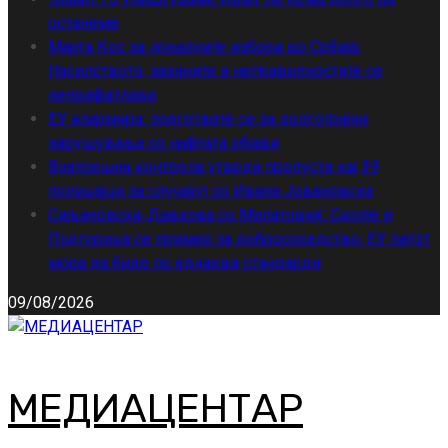
останеме
Марта Кос за локалните избори во Србија:
Насилството, заканите и неправилностите се
неприфатливи
ЕУ алармира: подгответе се за долготрајни
нарушувања со нафтата објави
Внатрешна контрола утврди пропусти кај 39
полицајци за случајот со Ивана Јовановска
Сиљановска-Давкова со Милатовиќ: Скопје и
Подгорица се пример за добрососедство, ЕУ патот
мора да биде по еднакви стандарди
09/08/2026
МЕДИАЦЕНТАР