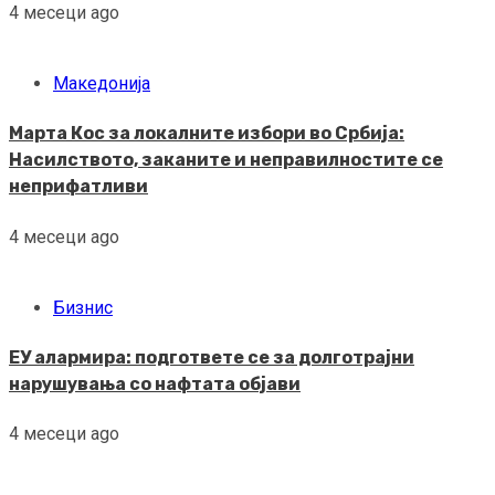
4 месеци ago
Македонија
Марта Кос за локалните избори во Србија:
Насилството, заканите и неправилностите се
неприфатливи
4 месеци ago
Бизнис
ЕУ алармира: подгответе се за долготрајни
нарушувања со нафтата објави
4 месеци ago