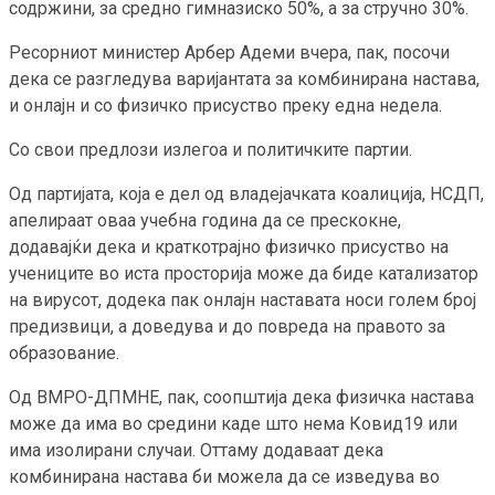
содржини, за средно гимназиско 50%, а за стручно 30%.
Ресорниот министер Арбер Адеми вчера, пак, посочи
дека се разгледува варијантата за комбинирана настава,
и онлајн и со физичко присуство преку една недела.
Со свои предлози излегоа и политичките партии.
Од партијата, која е дел од владејачката коалиција, НСДП,
апелираат оваа учебна година да се прескокне,
додавајќи дека и краткотрајно физичко присуство на
учениците во иста просторија може да биде катализатор
на вирусот, додека пак онлајн наставата носи голем број
предизвици, а доведува и до повреда на правото за
образование.
Од ВМРО-ДПМНЕ, пак, соопштија дека физичка настава
може да има во средини каде што нема Ковид19 или
има изолирани случаи. Оттаму додаваат дека
комбинирана настава би можела да се изведува во