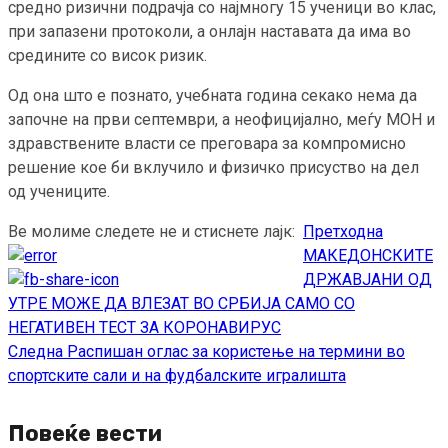
средно ризични подрачја со најмногу 15 ученици во клас,
при запазени протоколи, а онлајн наставата да има во
средините со висок ризик.
Од она што е познато, учебната година секако нема да
започне на први септември, а неофицијално, меѓу МОН и
здравствените власти се преговара за компромисно
решение кое би вклучило и физичко присуство на дел
од учениците.
Ве молиме следете не и стиснете лајк:
Претходна
Continue
МАКЕДОНСКИТЕ
Reading
ДРЖАВЈАНИ ОД
УТРЕ МОЖЕ ДА ВЛЕЗАТ ВО СРБИЈА САМО СО
НЕГАТИВЕН ТЕСТ ЗА КОРОНАВИРУС
Следна
Распишан оглас за користење на термини во
спортските сали и на фудбалските игралишта
Повеќе вести