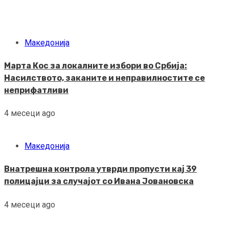
Македонија
Марта Кос за локалните избори во Србија:
Насилството, заканите и неправилностите се
неприфатливи
4 месеци ago
Македонија
Внатрешна контрола утврди пропусти кај 39
полицајци за случајот со Ивана Јовановска
4 месеци ago