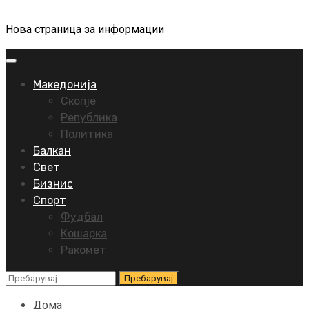
Нова страница за информации
Primary
Menu
Македонија
Скопје
Република
Политика
Балкан
Свет
Бизнис
Спорт
Фудбал
Кошарка
Ракомет
Пребарувај
за:
Дома