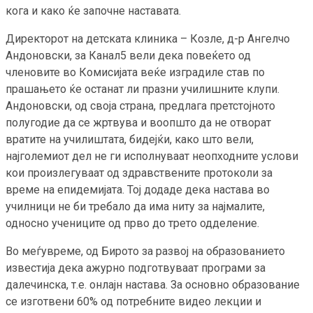
кога и како ќе започне наставата.
Директорот на детската клиника – Козле, д-р Ангелчо
Андоновски, за Канал5 вели дека повеќето од
членовите во Комисијата веќе изградиле став по
прашањето ќе останат ли празни училишните клупи.
Андоновски, од своја страна, предлага претстојното
полугодие да се жртвува и воопшто да не отворат
вратите на училиштата, бидејќи, како што вели,
најголемиот дел не ги исполнуваат неопходните услови
кои произлегуваат од здравствените протоколи за
време на епидемијата. Тој додаде дека настава во
училници не би требало да има ниту за најмалите,
односно учениците од прво до трето одделение.
Во меѓувреме, од Бирото за развој на образованието
известија дека ажурно подготвуваат програми за
далечинска, т.е. онлајн настава. За основно образование
се изготвени 60% од потребните видео лекции и