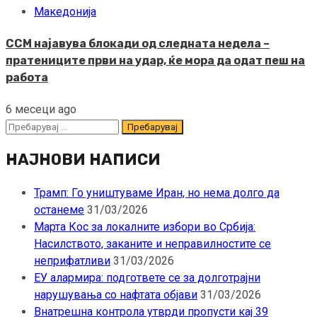
Македонија
ССМ најавува блокади од следната недела –
пратениците први на удар, ќе мора да одат пеш на
работа
6 месеци ago
Пребарувај
за:
НАЈНОВИ НАПИСИ
Трамп: Го уништуваме Иран, но нема долго да
останеме
31/03/2026
Марта Кос за локалните избори во Србија:
Насилството, заканите и неправилностите се
неприфатливи
31/03/2026
ЕУ алармира: подгответе се за долготрајни
нарушувања со нафтата објави
31/03/2026
Внатрешна контрола утврди пропусти кај 39