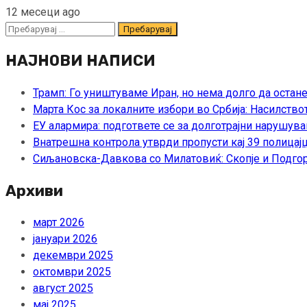
12 месеци ago
Пребарувај
за:
НАЈНОВИ НАПИСИ
Трамп: Го уништуваме Иран, но нема долго да остан
Марта Кос за локалните избори во Србија: Насилство
ЕУ алармира: подгответе се за долготрајни нарушува
Внатрешна контрола утврди пропусти кај 39 полицајц
Сиљановска-Давкова со Милатовиќ: Скопје и Подгор
Архиви
март 2026
јануари 2026
декември 2025
октомври 2025
август 2025
мај 2025