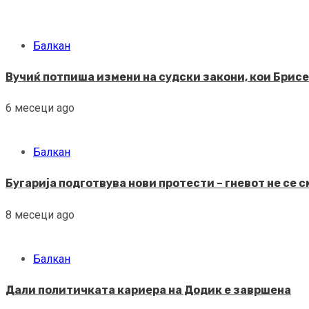
Балкан
Вучиќ потпиша измени на судски закони, кои Брисел
6 месеци ago
Балкан
Бугарија подготвува нови протести – гневот не се 
8 месеци ago
Балкан
Дали политичката кариера на Додик е завршена