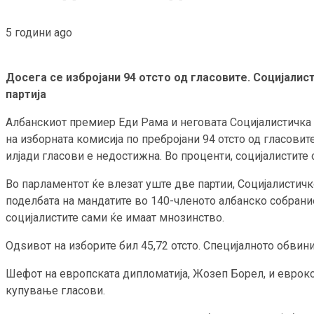
5 години ago
Досега се избројани 94 отсто од гласовите. Социјали
партија
Албанскиот премиер Еди Рама и неговата Социјалистичка п
на изборната комисија по пребројани 94 отсто од гласовит
илјади гласови е недостижна. Во проценти, социјалистите о
Во парламентот ќе влезат уште две партии, Социјалистичк
поделбата на мандатите во 140-членото албанско собрание:
социјалистите сами ќе имаат мнозинство.
Одѕивот на изборите бил 45,72 отсто. Специјалното обвин
Шефот на европската дипломатија, Жозеп Борел, и евроко
купување гласови.