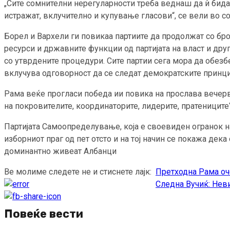
„Сите сомнителни нерегуларности треба веднаш да ѝ бидат
истражат, вклучително и купување гласови“, се вели во с
Борел и Вархели ги повикаа партиите да продолжат со бро
ресурси и државните функции од партијата на власт и дру
со утврдените процедури. Сите партии сега мора да обез
вклучува одговорност да се следат демократските принци
Рама веќе прогласи победа ии повика на прослава вечерв
на покровителите, координаторите, лидерите, пратениците“
Партијата Самоопределување, која е своевиден огранок на
изборниот праг од пет отсто и на тој начин се покажа дек
доминантно живеат Албанци
Ве молиме следете не и стиснете лајк:
Претходна
Рама оч
Continue
Следна
Вучиќ: Неви
Reading
Повеќе вести