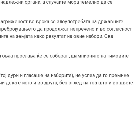
 надлежни органи, а случаите мора темелно да се
 загриженост во врска со злоупотребата на државните
о пребројувањето да продолжат непречено и во согласност
те на земјата како резултат на овие избори. Ова
а оваа прослава ќе се соберат „шампионите на тимовите
ој дури и гласаше на изборите), не успеа да го премине
и дека е исто и во друга, без оглед на тоа што и во двете