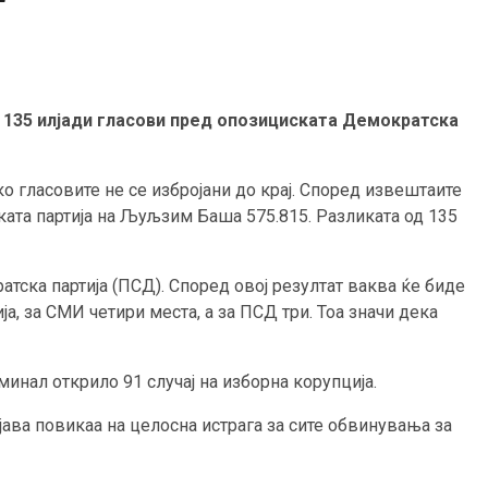
д 135 илјади гласови пред опозициската Демократска
о гласовите не се избројани до крај. Според извештаите
ската партија на Љуљзим Баша 575.815. Разликата од 135
тска партија (ПСД). Според овој резултат ваква ќе биде
ја, за СМИ четири места, а за ПСД три. Тоа значи дека
минал открило 91 случај на изборна корупција.
ава повикаа на целосна истрага за сите обвинувања за