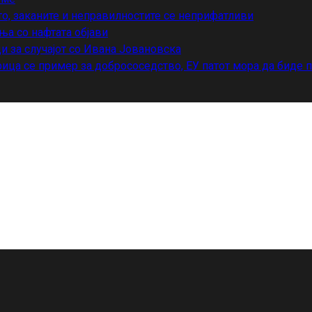
то, заканите и неправилностите се неприфатливи
ња со нафтата објави
и за случајот со Ивана Јовановска
ица се пример за добрососедство, ЕУ патот мора да биде 