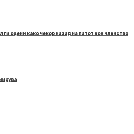
 ги оцени како чекор назад на патот кон членство
смирува