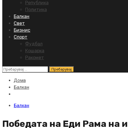
Република
Политика
Балкан
Свет
Бизнис
Спорт
Фудбал
Кошарка
Ракомет
Пребарувај
за:
Дома
Балкан
Балкан
Победата на Еди Рама на и