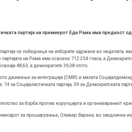
стичката партија на премиерот Еди Рама има предност о
артија се победници на изборите одржани во неделата, иак
е партијата на Рама има освоено 712.254 гласа, а Демократ
своија 48,63, а демократите 39,38 отсто.
ото движење за интеграција (СМИ) и малата Социјалдемокра
 74 за Социјалистичката партија, 59 за Демократската парти
ителство за борба против корупцијата и организираниот кри
месарот за проширување, Оливер Вархеи, во заедничка изј