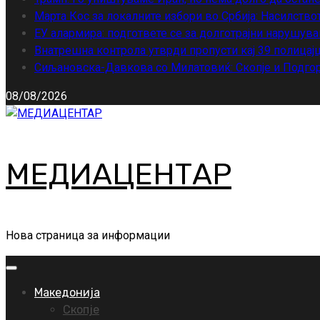
Марта Кос за локалните избори во Србија: Насилство
ЕУ алармира: подгответе се за долготрајни нарушува
Внатрешна контрола утврди пропусти кај 39 полицајц
Сиљановска-Давкова со Милатовиќ: Скопје и Подгор
08/08/2026
МЕДИАЦЕНТАР
Нова страница за информации
Primary
Menu
Македонија
Скопје