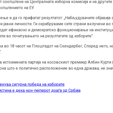
 соопштени на Централната изборна комисија и на другите
оопштението на ЕУ.
ење и да го прифатат резултатот: „Набљудувачите објавија
ги јавни личности. Ги охрабруваме сите страни вклучени в
бедат ефикасно и демократско функционирање на институции
пи во почитувањето на резултатите од изборите“.
а во 18 часот на Плоштадот на Скендербег, Според него, н
.
 истоимената партија на косовскиот премиер Албин Курти (т
а она што е политичко расположение во една држава, не знач
екува сигурна победа на изборите
стина е дека нон-пејперот доаѓа од Србија