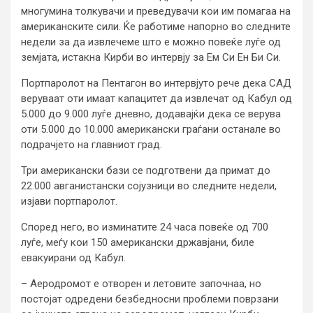
многумина толкувачи и преведувачи кои им помагаа на
американските сили. Ќе работиме напорно во следните
недели за да извлечеме што е можно повеќе луѓе од
земјата, истакна Кирби во интервју за Ем Си Ен Би Си.
Портпаролот на Пентагон во интервјуто рече дека САД
веруваат оти имаат капацитет да извлечат од Кабул од
5.000 до 9.000 луѓе дневно, додавајќи дека се верува
оти 5.000 до 10.000 американски граѓани останале во
подрачјето на главниот град.
Три американски бази се подготвени да примат до
22.000 авганистански сојузници во следните недели,
изјави портпаролот.
Според него, во изминатите 24 часа повеќе од 700
луѓе, меѓу кои 150 американски државјани, биле
евакуирани од Кабул.
– Аеродромот е отворен и летовите започнаа, но
постојат одредени безбедносни проблеми поврзани