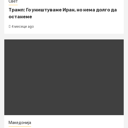
Свет
Трамп: Го уништуваме Иран, но нема долго да
останеме
4 месеци ago
Македонија