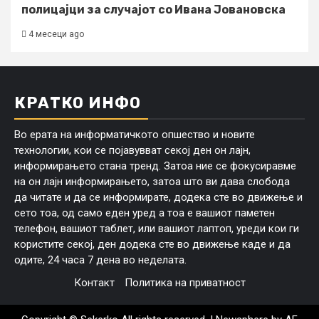
полицајци за случајот со Ивана Јовановска
4 месеци ago
КРАТКО ИНФО
Во ерата на информатичкото опшество и новите
технологии, кои се појавувват секој ден он лајн,
информирањето стана тренд. Затоа ние се фокусиравме
на он лајн информирањето, затоа што ви дава слобода
да читате и да се информирате, додека сте во движење и
сето тоа, од само еден уред а тоа е вашиот паметен
телефон, вашиот таблет, или вашиот лаптоп, уреди кои ги
користите секој, ден додека сте во движење каде и да
одите, 24 часа 7 дена во неделата.
Контакт
Политика на приватност