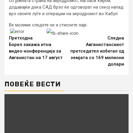
со јужната страна на аеродромот, нагласи Кирби,
додавајќи дека САД брзо ќе одговорат на секој напад
врз своите луѓе и операции на аеродромот во Кабул
Ве молиме следете не и стиснете лајк:
Continue
Reading
Претходна
Следна
Борел закажа итна
Авганистанскиот
видео-конференција за
претседател избегал од
Авганистан на 17 август
земјата со 169 милиони
долари
ПОВЕЌЕ ВЕСТИ