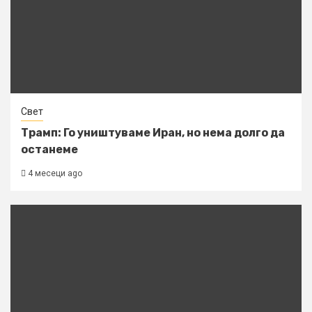
Свет
Трамп: Го уништуваме Иран, но нема долго да
останеме
4 месеци ago