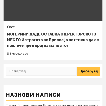
Свет
МОГЕРИНИ ДАДЕ ОСТАВКА ОД РЕКТОРСКОТО
МЕСТО Истрагата во Брисел ја поттикна да се
повлече пред крај на мандатот
8 месеци ago
Пребарувај
за:
НАЈНОВИ НАПИСИ
Трамп: Го уништуваме Иран, но нема долго да останеме