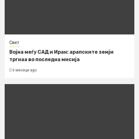
Свет
Војна меѓу САД и Иран: арапските земји
тргнаа во последна мисија
6 месеци ago