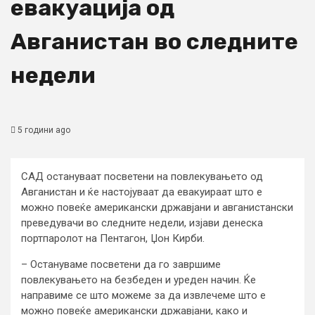
евакуација од
Авганистан во следните
недели
5 години ago
САД остануваат посветени на повлекувањето од
Авганистан и ќе настојуваат да евакуираат што е
можно повеќе американски државјани и авганистански
преведувачи во следните недели, изјави денеска
портпаролот на Пентагон, Џон Кирби.
– Остануваме посветени да го завршиме
повлекувањето на безбеден и уреден начин. Ќе
направиме се што можеме за да извлечеме што е
можно повеќе американски државјани, како и