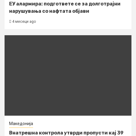
ЕУ алармира: подгответе се за долготрајни
нарушувања со нафтата објави
4 месеци ago
Македонија
Внатрешна контрола утврди пропусти кај 39