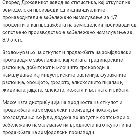
Според Државниот завод за статистика, кај откупот на
земјоделски производи од индивидуалните
производители е забележано намалување за 4,7
проценти, а кај продажбата на земјоделски производи од
сопствено производство е забележано намалување за
8,9 отсто.
Зголемување на откупот и продажбата на земјоделски
производи е забележано кај житата, градинарските
растенија, добитокот и млечните производи, а
намалување кај индустриските растенија, фуражните
растенија, овошјето, грозјето, алкохолните пијалаци,
живината, јајцата, млекото, кожата и волната и рибата.
Месечната дистрибуција на вредноста на откупот и
продажбата на земјоделски производи покажува
зголемување во јули, додека во август и септември е
забележано намалување на вредноста на откупот и на
продажбата на земјоделски производи.