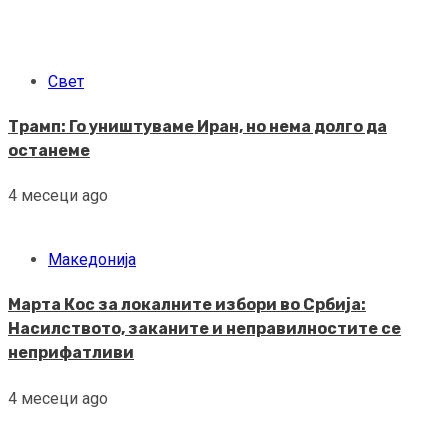
Свет
Трамп: Го уништуваме Иран, но нема долго да
останеме
4 месеци ago
Македонија
Марта Кос за локалните избори во Србија:
Насилството, заканите и неправилностите се
неприфатливи
4 месеци ago