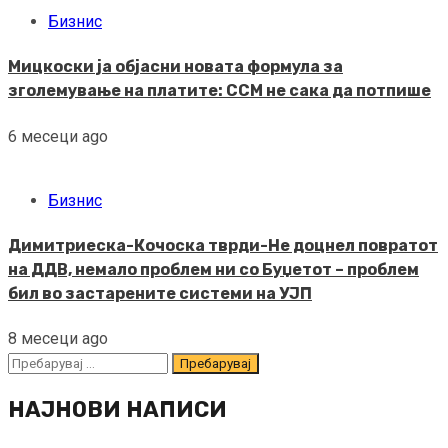
Бизнис
Мицкоски ја објасни новата формула за
зголемување на платите: ССМ не сака да потпише
6 месеци ago
Бизнис
Димитриеска-Кочоска тврди-Не доцнел повратот
на ДДВ, немало проблем ни со Буџетот – проблем
бил во застарените системи на УЈП
8 месеци ago
Пребарувај
за:
НАЈНОВИ НАПИСИ