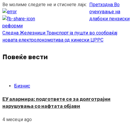
Ве молиме следете не и стиснете лајк:
Претходна
Во
Continue
очекување на
Reading
длабоки пензиски
реформи
Следна
Железници Транспорт ја пушти во сообраќај
новата електролокомотива од кинески ЦРРС
Повеќе вести
Бизнис
ЕУ алармира: подгответе се за долготрајни
нарушувања со нафтата објави
4 месеци ago