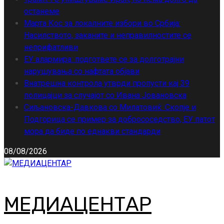
останеме
Марта Кос за локалните избори во Србија:
Насилството, заканите и неправилностите се
неприфатливи
ЕУ алармира: подгответе се за долготрајни
нарушувања со нафтата објави
Внатрешна контрола утврди пропусти кај 39
полицајци за случајот со Ивана Јовановска
Сиљановска-Давкова со Милатовиќ: Скопје и
Подгорица се пример за добрососедство, ЕУ патот
мора да биде по еднакви стандарди
08/08/2026
МЕДИАЦЕНТАР