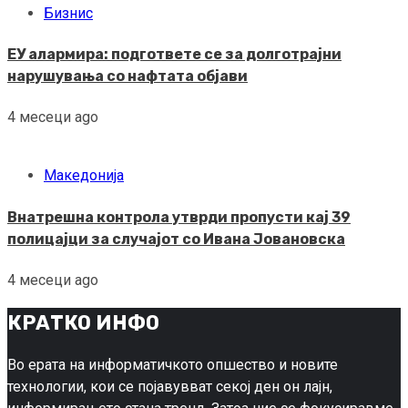
Бизнис
ЕУ алармира: подгответе се за долготрајни
нарушувања со нафтата објави
4 месеци ago
Македонија
Внатрешна контрола утврди пропусти кај 39
полицајци за случајот со Ивана Јовановска
4 месеци ago
КРАТКО ИНФО
Во ерата на информатичкото опшество и новите
технологии, кои се појавувват секој ден он лајн,