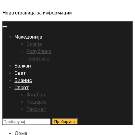
Нова страница за информации
Primary
Menu
Македонија
Скопје
Република
Политика
Балкан
Свет
Бизнис
Спорт
Фудбал
Кошарка
Ракомет
Пребарувај
за:
Дома