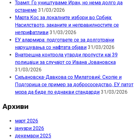
Трамп: Го уништуваме Иран, но нема долго да
останеме
31/03/2026
Марта Кос за локалните избори во Србија:
Насилството, заканите и неправилностите се
неприфатливи
31/03/2026
ЕУ алармира: подгответе се за долготрајни
нарушувања со нафтата објави
31/03/2026
Внатрешна контрола утврди пропусти кај 39
полицајци за случајот со Ивана Јовановска
31/03/2026
Сиљановска-Давкова со Милатовиќ: Скопје и
Подгорица се пример за добрососедство, ЕУ патот
мора да биде по еднакви стандарди
31/03/2026
Архиви
март 2026
јануари 2026
декември 2025