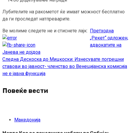
Лубителите на ракометот ќе имаат можност бесплатно
да ги проследат натпреварите.
Ве молиме следете не и стиснете лајк:
Претходна
Continue
„Рекет“ одложен,
Reading
адвокатите на
Јанева не дојдоа
Следна
Дескоска до Мицкоски: Изнесувате погрешни
ставови во јавност- членство во Венецијанска комисија
не е јавна функција
Повеќе вести
Македонија