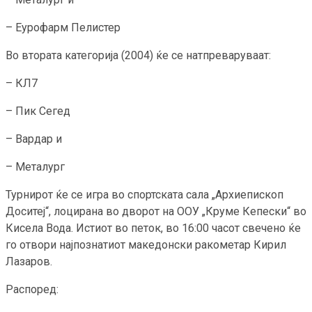
– Еурофарм Пелистер
Во втората категорија (2004) ќе се натпреваруваат:
– КЛ7
– Пик Сегед
– Вардар и
– Металург
Турнирот ќе се игра во спортската сала „Архиепископ
Доситеј“, лоцирана во дворот на ООУ „Круме Кепески“ во
Кисела Вода. Истиот во петок, во 16:00 часот свечено ќе
го отвори најпознатиот македонски ракометар Кирил
Лазаров.
Распоред: