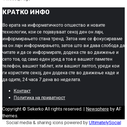
КРАТКО ИНФО
Во ерата на информатичкото опшество и новите
технологии, кои се појавувват секој ден он лајн,
информирањето стана тренд. Затоа ние се фокусиравме
на он лајн информирањето, затоа што ви дава слобода да
читате и да се информирате, додека сте во движење и
сето тоа, од само еден уред а тоа е вашиот паметен
телефон, вашиот таблет, или вашиот лаптоп, уреди кои
ги користите секој, ден додека сте во движење каде и
да одите, 24 часа 7 дена во неделата.
Контакт
Политика на приватност
Copyright © Sekerko All rights reserved.
|
Newsphere
by AF
themes.
Social media & sharing icons powered by
UltimatelySocial