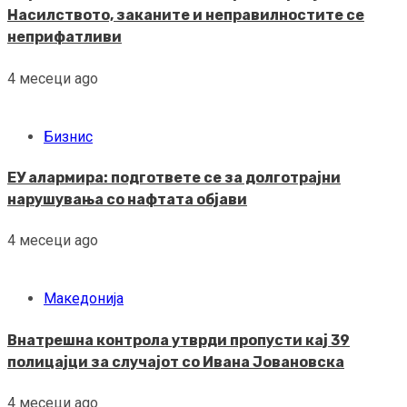
Насилството, заканите и неправилностите се
неприфатливи
4 месеци ago
Бизнис
ЕУ алармира: подгответе се за долготрајни
нарушувања со нафтата објави
4 месеци ago
Македонија
Внатрешна контрола утврди пропусти кај 39
полицајци за случајот со Ивана Јовановска
4 месеци ago