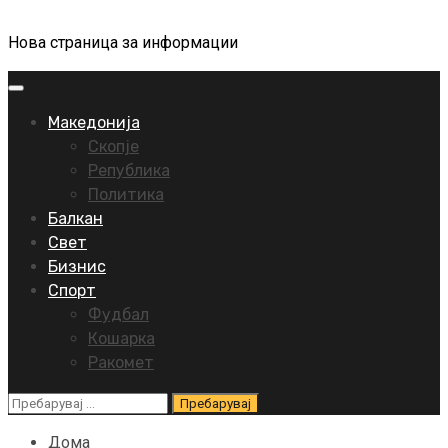
Нова страница за информации
Primary
Menu
Македонија
Скопје
Република
Политика
Балкан
Свет
Бизнис
Спорт
Фудбал
Кошарка
Ракомет
Пребарувај
за:
Дома