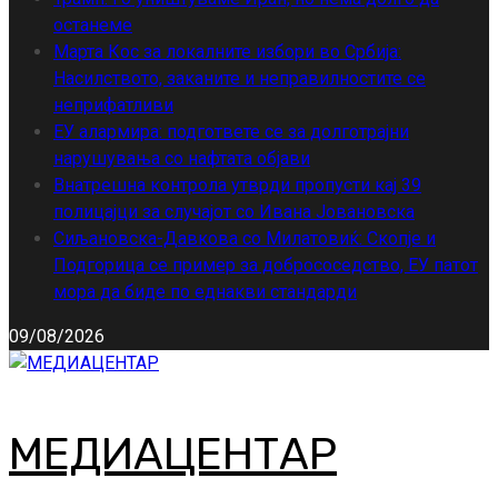
останеме
Марта Кос за локалните избори во Србија:
Насилството, заканите и неправилностите се
неприфатливи
ЕУ алармира: подгответе се за долготрајни
нарушувања со нафтата објави
Внатрешна контрола утврди пропусти кај 39
полицајци за случајот со Ивана Јовановска
Сиљановска-Давкова со Милатовиќ: Скопје и
Подгорица се пример за добрососедство, ЕУ патот
мора да биде по еднакви стандарди
09/08/2026
МЕДИАЦЕНТАР