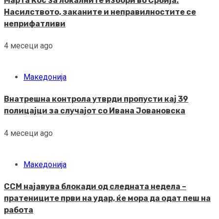
Марта Кос за локалните избори во Србија:
Насилството, заканите и неправилностите се
неприфатливи
4 месеци ago
Македонија
Внатрешна контрола утврди пропусти кај 39
полицајци за случајот со Ивана Јовановска
4 месеци ago
Македонија
ССМ најавува блокади од следната недела –
пратениците први на удар, ќе мора да одат пеш на
работа