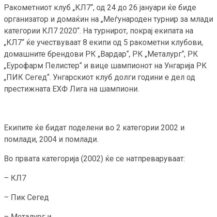
Ракометниот клуб „КЛ7“, од 24 до 26 јануари ќе биде
организатор и домаќин на „Меѓународен турнир за млади
категории КЛ7 2020“. На турнирот, покрај екипата на
„КЛ7“ ќе учествуваат 8 екипи од 5 ракометни клубови,
домашните брендови РК „Вардар“, РК „Металург“, РК
„Еурофарм Пелистер“ и вице шампионот на Унгарија РК
„ПИК Сегед“. Унгарскиот клуб долги години е дел од
престижната ЕХФ Лига на шампиони.
Екипите ќе бидат поделени во 2 категории 2002 и
помлади, 2004 и помлади.
Во првата категорија (2002) ќе се натпреваруваат:
– КЛ7
– Пик Сегед
– Металург и