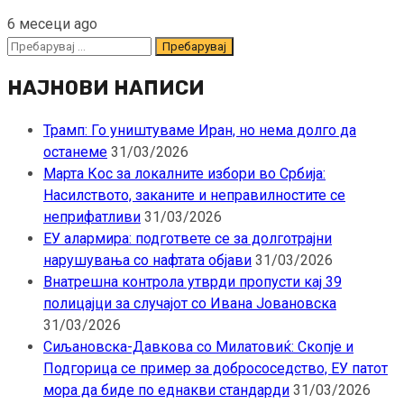
6 месеци ago
Пребарувај
за:
НАЈНОВИ НАПИСИ
Трамп: Го уништуваме Иран, но нема долго да
останеме
31/03/2026
Марта Кос за локалните избори во Србија:
Насилството, заканите и неправилностите се
неприфатливи
31/03/2026
ЕУ алармира: подгответе се за долготрајни
нарушувања со нафтата објави
31/03/2026
Внатрешна контрола утврди пропусти кај 39
полицајци за случајот со Ивана Јовановска
31/03/2026
Сиљановска-Давкова со Милатовиќ: Скопје и
Подгорица се пример за добрососедство, ЕУ патот
мора да биде по еднакви стандарди
31/03/2026