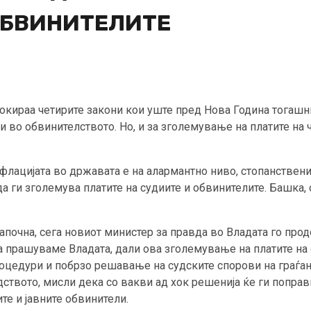
ОБВИНИТЕЛИТЕ
ираа четирите закони кои уште пред Нова Година тогашни
и во обвинителството. Но, и за зголемување на платите на 
цијата во државата е на алармантно ниво, стопанственици
 да ги зголемува платите на судиите и обвинителите. Башка, 
апочна, сега новиот министер за правда во Владата го прод
Ја прашуваме Владата, дали ова зголемување на платите на 
цедури и побрзо решавање на судските спорови на граѓани
ството, мисли дека со вакви ад хок решенија ќе ги поправ
те и јавните обвинители.