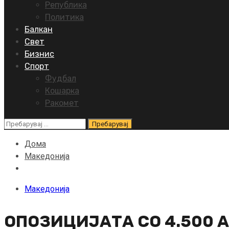
Република
Политика
Балкан
Свет
Бизнис
Спорт
Фудбал
Кошарка
Ракомет
Пребарувај
за:
Дома
Македонија
Македонија
ОПОЗИЦИЈАТА СО 4.500 