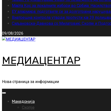
Марта Кос за локалните избори во Србија: Насилство
ЕУ алармира: подгответе се за долготрајни нарушува
Внатрешна контрола утврди пропусти кај 39 полицајц
Сиљановска-Давкова со Милатовиќ: Скопје и Подгор
09/08/2026
МЕДИАЦЕНТАР
Нова страница за информации
Primary
Menu
Македонија
Скопје