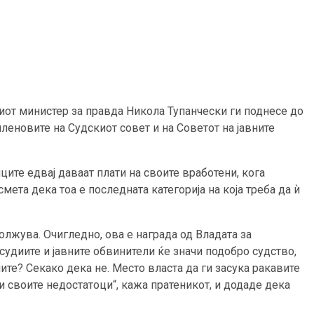
от министер за правда Никола Тупанчески ги поднесе до
членовите на Судскиот совет и на Советот на јавните
те едвај даваат плати на своите вработени, кога
смета дека тоа е последната категорија на која треба да ѝ
олжува. Очигледно, ова е награда од Владата за
судиите и јавните обвинители ќе значи подобро судство,
те? Секако дека не. Место власта да ги засука ракавите
и своите недостатоци“, кажа пратеникот, и додаде дека