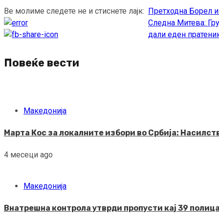
Ве молиме следете не и стиснете лајк:
Претходна
Борел и
Continue
Следна
Митева: Гру
Reading
дали еден пратеник
Повеќе вести
Македонија
Марта Кос за локалните избори во Србија: Насилс
4 месеци ago
Македонија
Внатрешна контрола утврди пропусти кај 39 полица