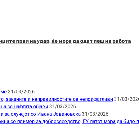
ците први на удар, ќе мора да одат пеш на работа
еме
31/03/2026
то, заканите и неправилностите се неприфатливи
31/03/202
ња со нафтата објави
31/03/2026
и за случајот со Ивана Јовановска
31/03/2026
ица се пример за добрососедство, ЕУ патот мора да биде 