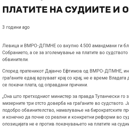
ПЛАТИТЕ НА СУДИИТЕ И 
3 години ago
Левица и ВМРО-ДПМНЕ со вкупно 4.500 амандмани ги блок
Собранието, а се за зголемување на платите во судството 
обвинители.
Според пратеникот Дајанчо Ефтимов од ВМРО-ДПМНЕ, инфла
граѓаните едвај врзуваат крај со крај, не е време Владата
се покачи плата, од оправдани причини.
„Она што претходниот министер за правда Тупанчески го з
мизерните три отсто доверба на граѓаните во судството. 
подобро обвинителство, намалување на бирократските про
и конечно да почне со реални и конкретни реформи во суд
опозицијата не е против покачувањето на платите на судии