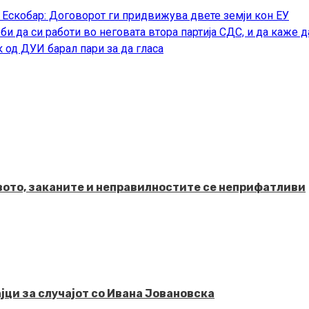
 Ескобар: Договорот ги придвижува двете земји кон ЕУ
би да си работи во неговата втора партија СДС, и да каже д
 од ДУИ барал пари за да гласа
твото, заканите и неправилностите се неприфатливи
јци за случајот со Ивана Јовановска