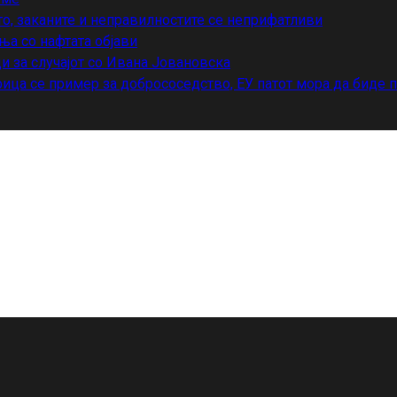
то, заканите и неправилностите се неприфатливи
ња со нафтата објави
и за случајот со Ивана Јовановска
ица се пример за добрососедство, ЕУ патот мора да биде 