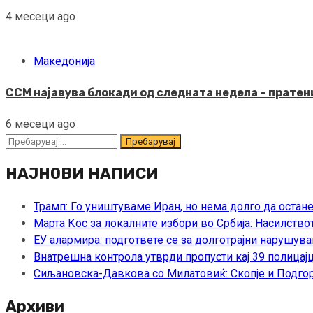
4 месеци ago
Македонија
ССМ најавува блокади од следната недела – пратени
6 месеци ago
Пребарувај
за:
НАЈНОВИ НАПИСИ
Трамп: Го уништуваме Иран, но нема долго да остан
Марта Кос за локалните избори во Србија: Насилство
ЕУ алармира: подгответе се за долготрајни нарушува
Внатрешна контрола утврди пропусти кај 39 полицајц
Сиљановска-Давкова со Милатовиќ: Скопје и Подгор
Архиви