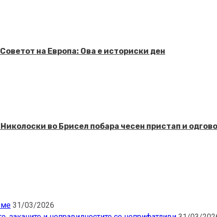
Советот на Европа: Ова е историски ден
 Николоски во Брисел побара чесен пристап и одго
еме
31/03/2026
то, заканите и неправилностите се неприфатливи
31/03/202