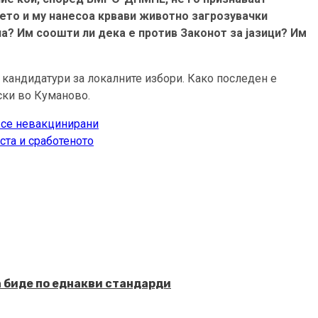
ето и му нанесоа крвави животно загрозувачки
а? Им соошти ли дека е против Законот за јазици? Им
и кандидатури за локалните избори. Како последен е
ски во Куманово.
о се невакцинирани
та и сработеното
а биде по еднакви стандарди