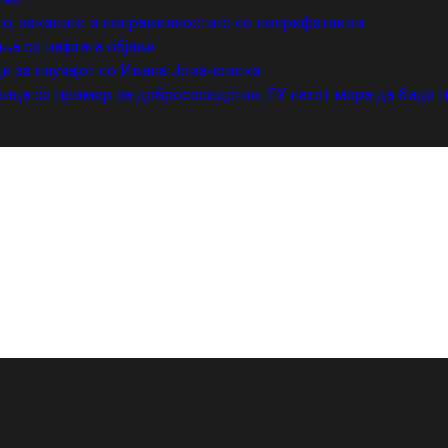
то, заканите и неправилностите се неприфатливи
ња со нафтата објави
и за случајот со Ивана Јовановска
ица се пример за добрососедство, ЕУ патот мора да биде 