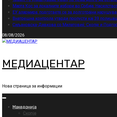
Марта Кос за локалните избори во Србија: Насилство
ЕУ алармира: подгответе се за долготрајни нарушува
Внатрешна контрола утврди пропусти кај 39 полицајц
Сиљановска-Давкова со Милатовиќ: Скопје и Подгор
08/08/2026
МЕДИАЦЕНТАР
Нова страница за информации
Primary
Menu
Македонија
Скопје