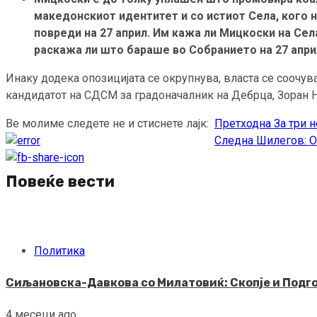
македонскиот идентитет и со истиот Села, кого 
повреди на 27 април. Им кажа ли Мицкоски на Се
раскажа ли што бараше во Собранието на 27 апри
Инаку додека опозицијата се окрупнува, власта се соочув
кандидатот на СДСМ за градоначалник на Дебрца, Зоран 
Ве молиме следете не и стиснете лајк:
Претходна
За три н
Continue
Следна
Шилегов: О
Reading
Повеќе вести
Политика
Сиљановска-Давкова со Милатовиќ: Скопје и Подго
4 месеци ago