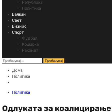
Република
Политика
Балкан
Свет
Бизнис
Спорт
Фудбал
Кошарка
Ракомет
Пребарувај
за:
Дома
Политика
Политика
Одлуката за коалицирање 