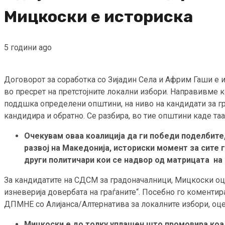
Мицкоски е историска
5 години ago
Договорот за соработка со Зијадин Села и Африм Гаши е
во пресрет на претстојните локални избори. Направивме 
поддшка определени општини, на ниво на кандидати за г
кандидира и обратно. Се разбира, во тие општини каде та
Очекувам оваа коалиција да ги победи поделбите,
развој на Македонија, историски момент за сите
други политичари кои се надвор од матрицата на
За кандидатите на СДСМ за градоначалници, Мицкоски оцен
изневерија довербата на граѓаните“. Посебно го коменти
ДПМНЕ со Алијанса/Алтернатива за локалните избори, оцену
Мицкоски е до толку уплашен што промовира коал