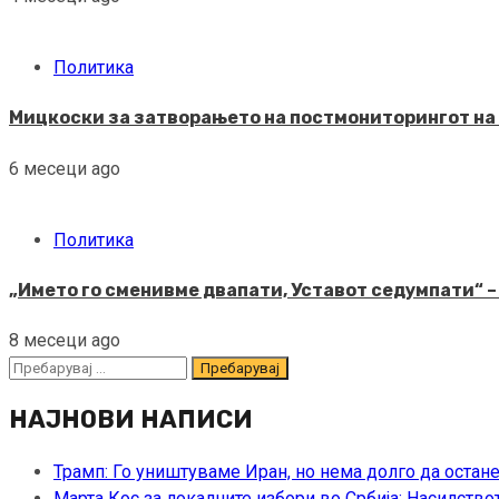
Политика
Мицкоски за затворањето на постмониторингот на 
6 месеци ago
Политика
„Името го сменивме двапати, Уставот седумпати“ –
8 месеци ago
Пребарувај
за:
НАЈНОВИ НАПИСИ
Трамп: Го уништуваме Иран, но нема долго да остан
Марта Кос за локалните избори во Србија: Насилство