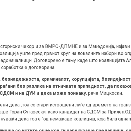
 историски чекор и за ВМРО-ДПМНЕ и за Македонија, изја
коалиција уште пред првиот круг на локалните избори во о
радоначалници. Договорено е таму каде што коалицијата 
а соработка е договорена.
 безнадежноста, криминалот, корупцијата, безидејноста
 граѓани без разлика на етничката припадност, да пока
 СДСМ и на ДУИ и дека може поинаку
, рече Мицкоски.
и дека „тоа се стари истрошени луѓе од времето на транзи
раше Горан Сугарески, како кандидат на СДСМ за Прилеп.О
вајќи дека тоа е “од немајкаде коалиција, која била однап
иција со истите оние кои ги нарекуваше предавници, о