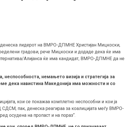
ви денеска лидерот на ВМРО-ДПМНЕ Христијан Мицкоски,
пределени градови, рече Мицкоски и додаде дека ќе има
Алтернатива/Алијанса ќе има кандидат, ВМРО-ДПМНЕ да не
, неспособноста, немањето визија и стратегија за
жеме дека навистина Македонија има можности и со
цијата, кои се покажаа комплетно неспособни и кои ја
Д СДСМ, пак, денеска реагираа за коалицијата меѓу ВМРО-
ред осудена на пропаст и на пораз“.
ние кои, според ВМРО-ДПМНЕ, не го признаваат