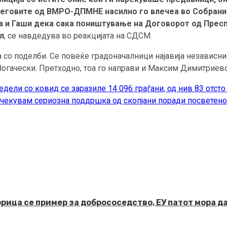
неговите од ВМРО-ДПМНЕ насилно го влечеа во Собрани
ла и Гаши дека сака поништување на Договорот од Пресп
л
, се навдедува во реакцијата на СДСМ.
а со поделби. Се повеќе градоначалници најавија независн
Ногачески. Претходно, тоа го направи и Максим Димитриев
едели со ковид се заразиле 14 096 граѓани, од нив 83 отст
чекувам сериозна поддршка од скопјани поради посветенос
рица се пример за добрососедство, ЕУ патот мора д