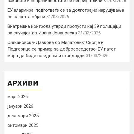
заканите и неправилностите се неприфатливи
31/03/2026
ЕУ алармира: подгответе се за долготрајни нарушувања
со нафтата објави
31/03/2026
Внатрешна контрола утврди пропусти кај 39 полицајци
за случајот со Ивана Јовановска
31/03/2026
Сиљановска-Давкова со Милатовиќ: Скопје и
Подгорица се пример за добрососедство, ЕУ патот
мора да биде по еднакви стандарди
31/03/2026
АРХИВИ
март 2026
јануари 2026
декември 2025
октомври 2025