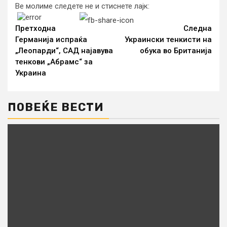
Ве молиме следете не и стиснете лајк:
Continue
Reading
Претходна
Следна
Германија испраќа
Украински тенкисти на
„Леопарди“, САД најавува
обука во Британија
тенкови „Абрамс“ за
Украина
ПОВЕЌЕ ВЕСТИ