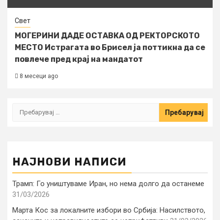
Свет
МОГЕРИНИ ДАДЕ ОСТАВКА ОД РЕКТОРСКОТО
МЕСТО Истрагата во Брисел ја поттикна да се
повлече пред крај на мандатот
8 месеци ago
Пребарувај
за:
НАЈНОВИ НАПИСИ
Трамп: Го уништуваме Иран, но нема долго да останеме
31/03/2026
Марта Кос за локалните избори во Србија: Насилството,