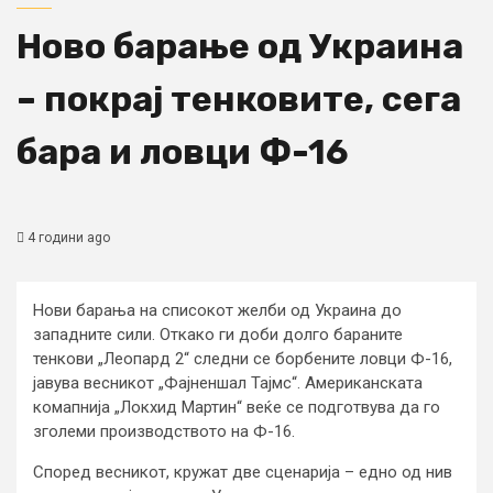
Ново барање од Украина
– покрај тенковите, сега
бара и ловци Ф-16
4 години ago
Нови барања на списокот желби од Украина до
западните сили. Откако ги доби долго бараните
тенкови „Леопард 2“ следни се борбените ловци Ф-16,
јавува весникот „Фајненшал Тајмс“. Американската
комапнија „Локхид Мартин“ веќе се подготвува да го
зголеми производството на Ф-16.
Според весникот, кружат две сценарија – едно од нив