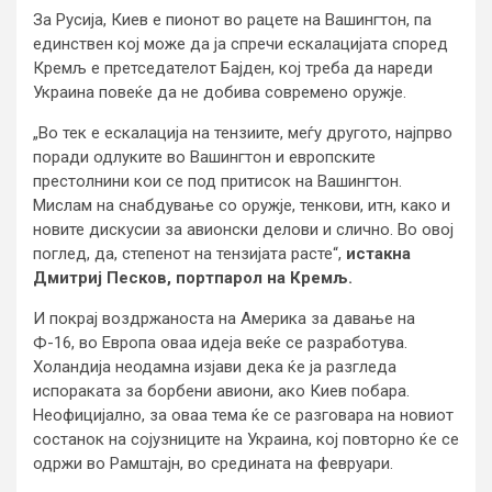
За Русија, Киев е пионот во рацете на Вашингтон, па
единствен кој може да ја спречи ескалацијата според
Кремљ е претседателот Бајден, кој треба да нареди
Украина повеќе да не добива современо оружје.
„Во тек е ескалација на тензиите, меѓу другото, најпрво
поради одлуките во Вашингтон и европските
престолнини кои се под притисок на Вашингтон.
Мислам на снабдување со оружје, тенкови, итн, како и
новите дискусии за авионски делови и слично. Во овој
поглед, да, степенот на тензијата расте“,
истакна
Дмитриј Песков, портпарол на Кремљ.
И покрај воздржаноста на Америка за давање на
Ф-16, во Европа оваа идеја веќе се разработува.
Холандија неодамна изјави дека ќе ја разгледа
испораката за борбени авиони, ако Киев побара.
Неофицијално, за оваа тема ќе се разговара на новиот
состанок на сојузниците на Украина, кој повторно ќе се
одржи во Рамштајн, во средината на февруари.