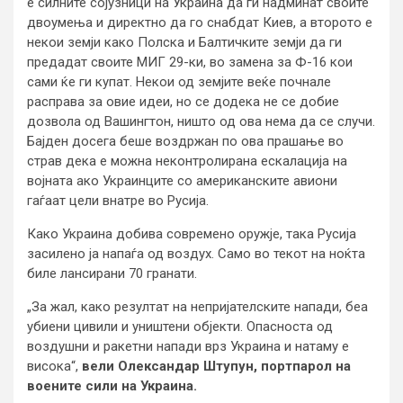
е силните сојузници на Украина да ги надминат своите
двоумења и директно да го снабдат Киев, а второто е
некои земји како Полска и Балтичките земји да ги
предадат своите МИГ 29-ки, во замена за Ф-16 кои
сами ќе ги купат. Некои од земјите веќе почнале
расправа за овие идеи, но се додека не се добие
дозвола од Вашингтон, ништо од ова нема да се случи.
Бајден досега беше воздржан по ова прашање во
страв дека е можна неконтролирана ескалација на
војната ако Украинците со американските авиони
гаѓаат цели внатре во Русија.
Како Украина добива современо оружје, така Русија
засилено ја напаѓа од воздух. Само во текот на ноќта
биле лансирани 70 гранати.
„За жал, како резултат на непријателските напади, беа
убиени цивили и уништени објекти. Опасноста од
воздушни и ракетни напади врз Украина и натаму е
висока“,
вели Олександар Штупун, портпарол на
воените сили на Украина.