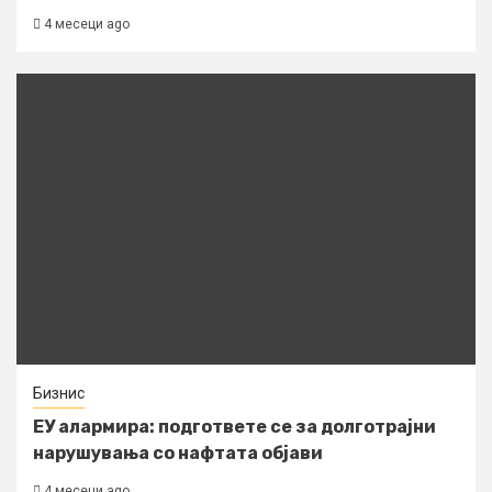
4 месеци ago
Бизнис
ЕУ алармира: подгответе се за долготрајни
нарушувања со нафтата објави
4 месеци ago