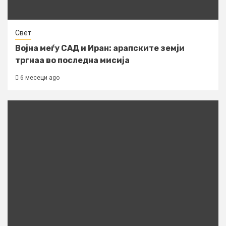
Свет
Војна меѓу САД и Иран: арапските земји
тргнаа во последна мисија
6 месеци ago