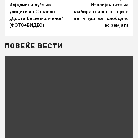
Илјадници луѓе на
Италијанците не
улиците на Сараево:
разбираат зошто Грците
„Доста беше молчење“
не ги пуштаат слободно
(ФОТО+ВИДЕО)
во земјата
ПОВЕЌЕ ВЕСТИ