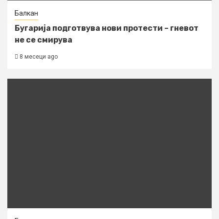
Балкан
Бугарија подготвува нови протести – гневот
не се смирува
8 месеци ago