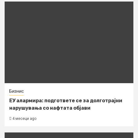
Бизнис
ЕУ алармира: подгответе се за долготрајни
нарушувања со нафтата објави
4 месеци ago