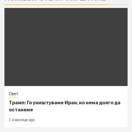
Свет
Трамп: Го уништуваме Иран, но нема долго да
останеме
4 месеци ago