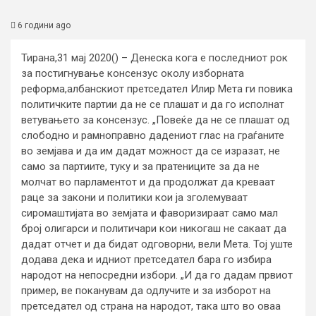
6 години ago
Тирана,31 мај 2020() – Денеска кога е последниот рок
за постигнување консензус околу изборната
реформа,албанскиот претседател Илир Мета ги повика
политичките партии да не се плашат и да го исполнат
ветувањето за консензус. „Повеќе да не се плашат од
слободно и рамноправно дадениот глас на граѓаните
во земјава и да им дадат можност да се изразат, не
само за партиите, туку и за пратениците за да не
молчат во парламентот и да продолжат да креваат
раце за закони и политики кои ја зголемуваат
сиромаштијата во земјата и фаворизираат само мал
број олигарси и политичари кои никогаш не сакаат да
дадат отчет и да бидат одговорни, вели Мета. Тој уште
додава дека и идниот претседател бара го избира
народот на непосредни избори. „И да го дадам првиот
пример, ве поканувам да одлучите и за изборот на
претседател од страна на народот, така што во оваа