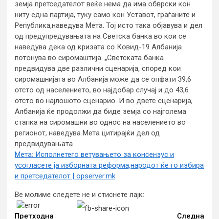
земја претседателот веќе нема да има обврски кон
ниту една партија, туку само кон Уставот, граѓаните и
Република,наведува Мета. Тој исто така објавува и дел
од предупредувањата на Светска банка во кои се
наведува дека од кризата со Ковид-19 Албанија
потонува во сиромаштија. „Светската банка
предвидува две различни сценарија, според кои
сиромашнијата во Албанија може да се опфати 39,6
отсто од населението, во најдобар случај и до 43,6
отсто во најлошото сценарио. И во двете сценарија,
Албанија ќе продолжи да биде земја со најголема
стапка на сиромашни во однос на населението во
регионот, наведува Мета цитирајќи дел од
предвидувањата
Мета: Исполнетего ветувањето за консензус и
усогласете ја изборната реформа,народот ќе го избира
и претседателот | opserver.mk
Ве молиме следете не и стиснете лајк:
Continue
Reading
Претходна
Следна