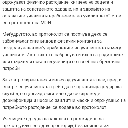
одржуваат физичко растојание, хигиена на рацете и
заштита на сопственото здравје, но и здравјето на
останатите ученици и вработените во училиштето“, стои
во протоколот на МОН.
Меѓудругото, во протоколот се посочува дека се
забрануваат сите видови физички контакти за
поздравувања меѓу вработените во училиштето и меѓу
учениците. Исто така, се забранува и влез за родителите
или старатели освен на ученици со посебни образовни
потреби.
За контролиран влез и излез од училиштата пак, пред и
внатре во училиштата треба да се организира редарска
служба, со цел задолжително да се спроведе
дезинфекција и носење заштитни маски и одржување на
потребното растојание, се додава во протоколот.
Учениците од една паралелка е предвидено да
претстојуваат во една просторија, без можност за