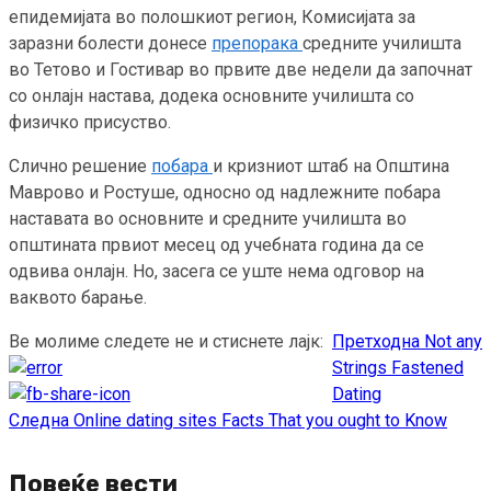
епидемијата во полошкиот регион, Комисијата за
заразни болести донесе
препорака
средните училишта
во Тетово и Гостивар во првите две недели да започнат
со онлајн настава, додека основните училишта со
физичко присуство.
Слично решение
побара
и кризниот штаб на Општина
Маврово и Ростуше, односно од надлежните побара
наставата во основните и средните училишта во
општината првиот месец од учебната година да се
одвива онлајн. Но, засега се уште нема одговор на
ваквото барање.
Ве молиме следете не и стиснете лајк:
Претходна
Not any
Continue
Strings Fastened
Reading
Dating
Следна
Online dating sites Facts That you ought to Know
Повеќе вести