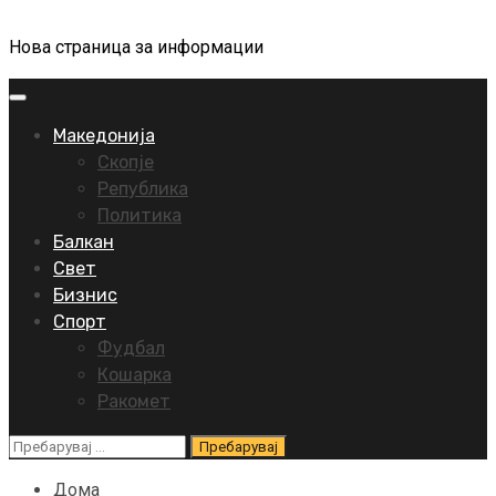
Нова страница за информации
Primary
Menu
Македонија
Скопје
Република
Политика
Балкан
Свет
Бизнис
Спорт
Фудбал
Кошарка
Ракомет
Пребарувај
за:
Дома