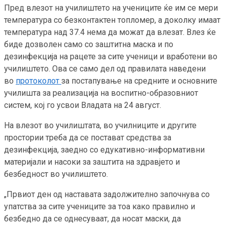
Пред влезот на училиштето на учениците ќе им се мери
температура со безконтактен топломер, а доколку имаат
температура над 37.4 нема да можат да влезат. Влез ќе
биде дозволен само со заштитна маска и по
дезинфекција на рацете за сите ученици и вработени во
училиштето. Ова се само дел од правилата наведени
во
протоколот
за постапување на средните и основните
училишта за реализација на воспитно-образовниот
систем, кој го усвои Владата на 24 август.
На влезот во училиштата, во училниците и другите
простории треба да се постават средства за
дезинфекција, заедно со едукативно-информативни
материјали и насоки за заштита на здравјето и
безбедност во училиштето.
„Првиот ден од наставата задолжително започнува со
упатства за сите учениците за тоа како правилно и
безбедно да се однесуваат, да носат маски, да