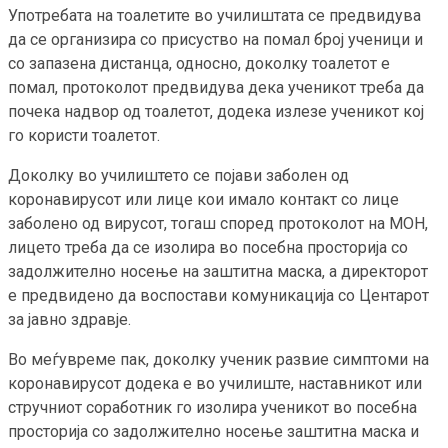
Употребата на тоалетите во училиштата се предвидува
да се организира со присуство на помал број ученици и
со запазена дистанца, односно, доколку тоалетот е
помал, протоколот предвидува дека ученикот треба да
почека надвор од тоалетот, додека излезе ученикот кој
го користи тоалетот.
Доколку во училиштето се појави заболен од
коронавирусот или лице кои имало контакт со лице
заболено од вирусот, тогаш според протоколот на МОН,
лицето треба да се изолира во посебна просторија со
задолжително носење на заштитна маска, а директорот
е предвидено да воспостави комуникација со Центарот
за јавно здравје.
Во меѓувреме пак, доколку ученик развие симптоми на
коронавирусот додека е во училиште, наставникот или
стручниот соработник го изолира ученикот во посебна
просторија со задолжително носење заштитна маска и