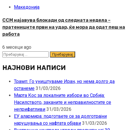
Македонија
ССМ најавува блокади од следната недела –
пратениците први на удар, ќе мора да одат пеш на
работа
6 месеци ago
Пребарувај
за:
НАЈНОВИ НАПИСИ
Трамп: Го уништуваме Иран, но нема долго да
останеме
31/03/2026
Марта Кос за локалните избори во Србија:
Насилството, заканите и неправилностите се
неприфатливи
31/03/2026
ЕУ алармира: подгответе се за долготрајни
нарушувања со нафтата објави
31/03/2026