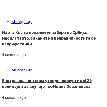
Македонија
Марта Кос за локалните избори во Србија:
Насилството, заканите и неправилностите се
неприфатливи
4 месеци ago
Македонија
Внатрешна контрола утврди пропусти кај 39
полицајци за случајот со Ивана Јовановска
4 месеци ago