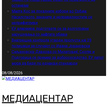
останеме
Марта Кос за локалните избори во Србија:
Насилството, заканите и неправилностите се
неприфатливи
ЕУ алармира: подгответе се за долготрајни
нарушувања со нафтата објави
Внатрешна контрола утврди пропусти кај 39
полицајци за случајот со Ивана Јовановска
Сиљановска-Давкова со Милатовиќ: Скопје и
Подгорица се пример за добрососедство, ЕУ патот
мора да биде по еднакви стандарди
08/08/2026
МЕДИАЦЕНТАР