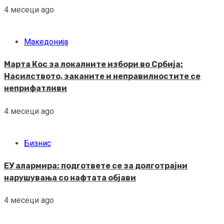
4 месеци ago
Македонија
Марта Кос за локалните избори во Србија:
Насилството, заканите и неправилностите се
неприфатливи
4 месеци ago
Бизнис
ЕУ алармира: подгответе се за долготрајни
нарушувања со нафтата објави
4 месеци ago