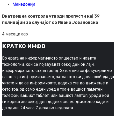
Македонија
Внатрешна контрола утврди пропусти кај 39
полицајци за случајот со Ивана Јовановска
4 месеци ago
КРАТКО ИНФО
Во ерата на информатичкото опшество и новите
технологии, кои се појавувват секој ден он лајн,
информирањето стана тренд. Затоа ние се фокусиравме
на он лајн информирањето, затоа што ви дава слобода да
читате и да се информирате, додека сте во движење и
сето тоа, од само еден уред а тоа е вашиот паметен
телефон, вашиот таблет, или вашиот лаптоп, уреди кои
ги користите секој, ден додека сте во движење каде и
да одите, 24 часа 7 дена во неделата.