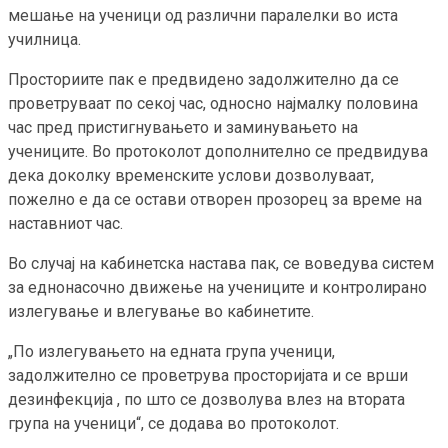
мешање на ученици од различни паралелки во иста
училница.
Просториите пак е предвидено задолжително да се
проветруваат по секој час, односно најмалку половина
час пред пристигнувањето и заминувањето на
учениците. Во протоколот дополнително се предвидува
дека доколку временските услови дозволуваат,
пожелно е да се остави отворен прозорец за време на
наставниот час.
Во случај на кабинетска настава пак, се воведува систем
за еднонасочно движење на учениците и контролирано
излегување и влегување во кабинетите.
„По излегувањето на едната група ученици,
задолжително се проветрува просторијата и се врши
дезинфекција , по што се дозволува влез на втората
група на ученици“, се додава во протоколот.