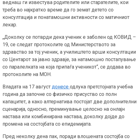
веднаш ги известува родителите или старателите, кои
треба во најкратко време да го земат детето со
консултација и понатамошни активности со матичниот
лекар.
„Доколку се потврди дека ученик е заболен од КОВИД –
19, се следат протоколите од Министерството за
здравство за тој ученик, а училиштето врши консултации
со Центарот за јавно здравје, за натамошно постапување
со паралелката на која припаѓа ученикот“, се додава во
протоколите на МОН.
Владата на 17 август
донесе
одлука претстојната учебна
година да започне со физичко присуство со полн
капацитет, а како алтернатива постојат две дополнителни
сценарија, односно, преминување целосно на онлајн
настава или комбинирана настава, доколку дојде до
промена на состојбата со епидемијата.
Пред неколку дена пак, поради влошената состојба со