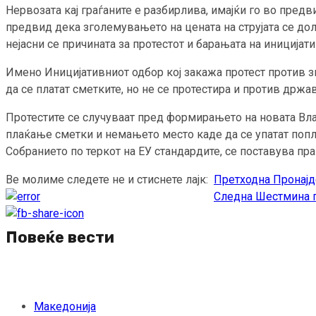
Нервозата кај граѓаните е разбирлива, имајќи го во предв
предвид дека зголемувањето на цената на струјата се до
нејасни се причината за протестот и барањата на иницијат
Имено Иницијативниот одбор кој закажа протест против з
да се платат сметките, но не се протестира и против држ
Протестите се случуваат пред формирањето на новата Влад
плаќање сметки и немањето место каде да се упатат попл
Собранието по теркот на ЕУ стандардите, се поставува пра
Ве молиме следете не и стиснете лајк:
Претходна
Пронајд
Continue
Следна
Шестмина по
Reading
Повеќе вести
Македонија