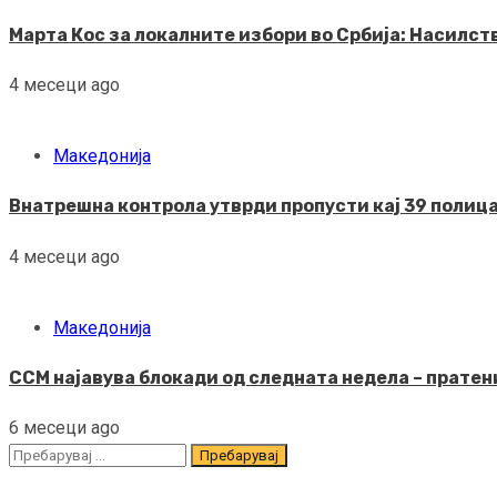
Марта Кос за локалните избори во Србија: Насилс
4 месеци ago
Македонија
Внатрешна контрола утврди пропусти кај 39 полица
4 месеци ago
Македонија
ССМ најавува блокади од следната недела – пратени
6 месеци ago
Пребарувај
за: