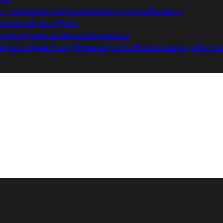
то, заканите и неправилностите се неприфатливи
ња со нафтата објави
и за случајот со Ивана Јовановска
ица се пример за добрососедство, ЕУ патот мора да биде 