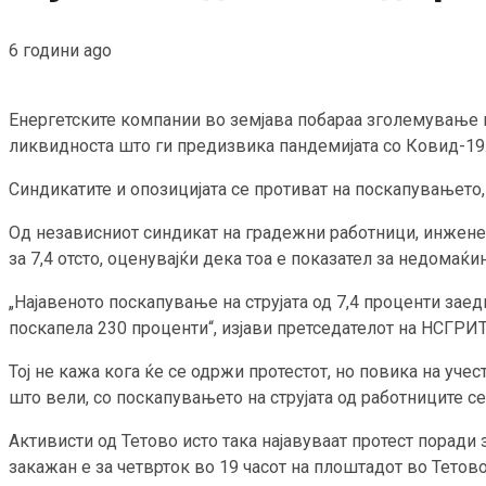
6 години ago
Енергетските компании во земјава побараа зголемување н
ликвидноста што ги предизвика пандемијата со Ковид-19
Синдикатите и опозицијата се противат на поскапувањето, 
Од независниот синдикат на градежни работници, инженер
за 7,4 отсто, оценувајќи дека тоа е показател за недомаќ
„Најавеното поскапување на струјата од 7,4 проценти заед
поскапела 230 проценти“, изјави претседателот на НСГРИТ
Тој не кажа кога ќе се одржи протестот, но повика на уче
што вели, со поскапувањето на струјата од работниците с
Активисти од Тетово исто така најавуваат протест поради 
закажан е за четврток во 19 часот на плоштадот во Тетово