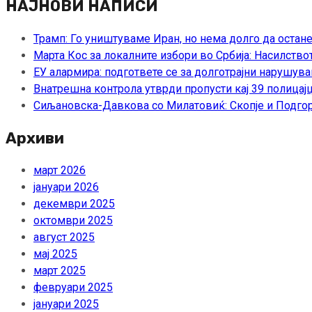
НАЈНОВИ НАПИСИ
Трамп: Го уништуваме Иран, но нема долго да остан
Марта Кос за локалните избори во Србија: Насилство
ЕУ алармира: подгответе се за долготрајни нарушува
Внатрешна контрола утврди пропусти кај 39 полицајц
Сиљановска-Давкова со Милатовиќ: Скопје и Подгор
Архиви
март 2026
јануари 2026
декември 2025
октомври 2025
август 2025
мај 2025
март 2025
февруари 2025
јануари 2025