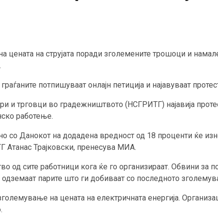
а цената на струјата поради зголемените трошоци и намал
.
граѓаните потпишуваат онлајн петиција и најавуваат протес
и и трговци во градежништвото (НСГРИТГ) најавија протес
инско работење.
но со Данокот на додадена вредност од 18 проценти ќе изне
Г Атанас Трајковски, пренесува МИА.
ство од сите работници кога ќе го организираат. Обвини за 
е одземаат парите што ги добиваат со последното зголемув
зголемување на цената на електричната енергија. Организац
.