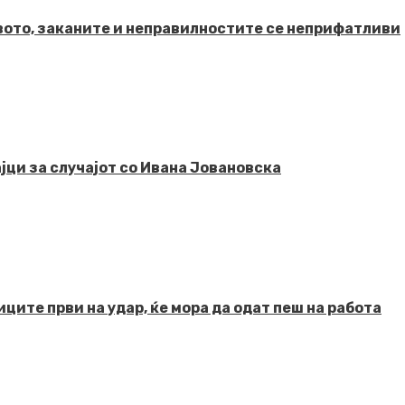
твото, заканите и неправилностите се неприфатливи
јци за случајот со Ивана Јовановска
ците први на удар, ќе мора да одат пеш на работа