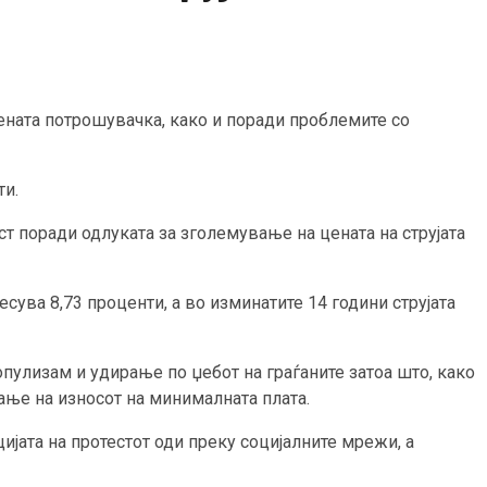
ената потрошувачка, како и поради проблемите со
ти.
т поради одлуката за зголемување на цената на струјата
сува 8,73 проценти, а во изминатите 14 години струјата
популизам и удирање по џебот на граѓаните затоа што, како
ање на износот на минималната плата.
ијата на протестот оди преку социјалните мрежи, а