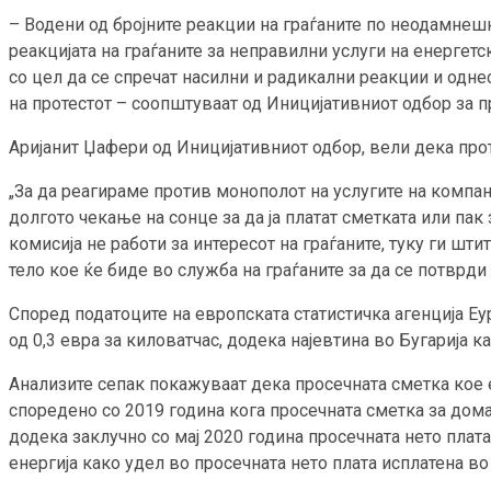
– Водени од бројните реакции на граѓаните по неодамнешн
реакцијата на граѓаните за неправилни услуги на енергет
со цел да се спречат насилни и радикални реакции и одне
на протестот – соопштуваат од Иницијативниот одбор за п
Аријанит Џафери од Иницијативниот одбор, вели дека прот
„За да реагираме против монополот на услугите на компа
долгото чекање на сонце за да ја платат сметката или пак
комисија не работи за интересот на граѓаните, туку ги шт
тело кое ќе биде во служба на граѓаните за да се потврди
Според податоците на европската статистичка агенција Еур
од 0,3 евра за киловатчас, додека најевтина во Бугарија к
Анализите сепак покажуваат дека просечната сметка кое е
споредено со 2019 година кога просечната сметка за дома
додека заклучно со мај 2020 година просечната нето плат
енергија како удел во просечната нето плата исплатена во