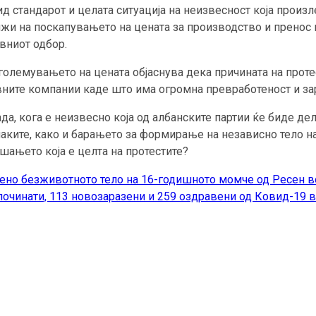
ид стандарот и целата ситуација на неизвесност која произл
лжи на поскапувањето на цената за производство и пренос
ивниот одбор.
големувањето на цената објаснува дека причината на проте
авните компании каде што има огромна превработеност и зар
а, кога е неизвесно која од албанските партии ќе биде дел
аките, како и барањето за формирање на независно тело на
шањето која е целта на протестите?
ено безживотното тело на 16-годишното момче од Ресен в
чинати, 113 новозаразени и 259 оздравени од Ковид-19 в