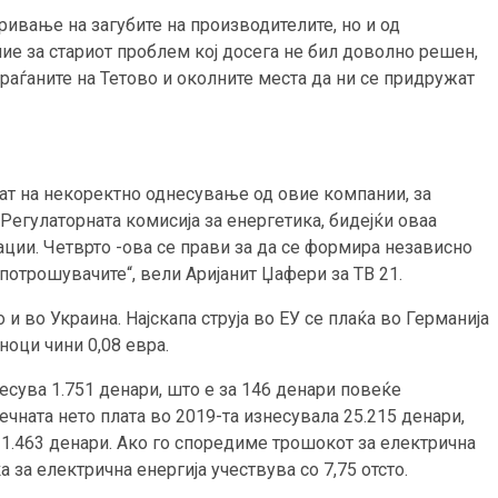
ривање на загубите на производителите, но и од
ие за стариот проблем кој досега не бил доволно решен,
раѓаните на Тетово и околните места да ни се придружат
лат на некоректно однесување од овие компании, за
 Регулаторната комисија за енергетика, бидејќи оваа
рации. Четврто -ова се прави за да се формира независно
 потрошувачите“, вели Аријанит Џафери за ТВ 21.
и во Украина. Најскапа струја во ЕУ се плаќа во Германија
ноци чини 0,08 евра.
есува 1.751 денари, што е за 146 денари повеќе
ечната нето плата во 2019-та изнесувала 25.215 денари,
 1.463 денари. Ако го споредиме трошокот за електрична
 за електрична енергија учествува со 7,75 отсто.