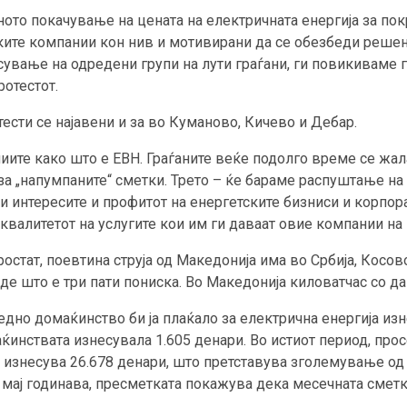
ото покачување на цената на електричната енергија за пок
ските компании кон нив и мотивирани да се обезбеди решен
сување на одредени групи на лути граѓани, ги повикиваме г
ротестот.
ести се најавени и за во Куманово, Кичево и Дебар.
ниите како што е ЕВН. Граѓаните веќе подолго време се жа
 за „напумпаните“ сметки. Трето – ќе бараме распуштање на
ити интересите и профитот на енергетските бизниси и корпо
 квалитетот на услугите кои им ги даваат овие компании на
остат, поевтина струја од Македонија има во Србија, Косово 
аде што е три пати пониска. Во Македонија киловатчас со да
дно домаќинство би ја плаќало за електрична енергија изн
ќинствата изнесувала 1.605 денари. Во истиот период, прос
а изнесува 26.678 денари, што претставува зголемување од
 мај годинава, пресметката покажува дека месечната сметка