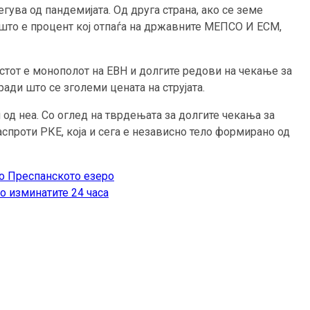
егува од пандемијата. Од друга страна, ако се земе
 што е процент кој отпаѓа на државните МЕПСО И ЕСМ,
стот е монополот на ЕВН и долгите редови на чекање за
ади што се зголеми цената на струјата.
 од неа. Со оглед на тврдењата за долгите чекања за
спроти РКЕ, која и сега е независно тело формирано од
о Преспанското езеро
о изминатите 24 часа