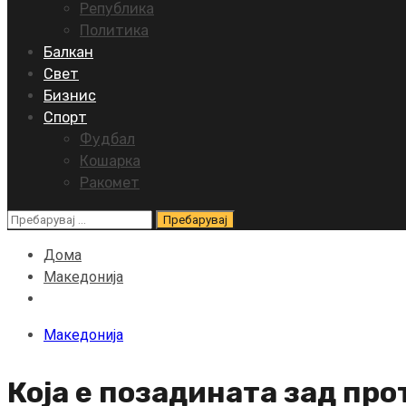
Република
Политика
Балкан
Свет
Бизнис
Спорт
Фудбал
Кошарка
Ракомет
Пребарувај
за:
Дома
Македонија
Македонија
Која е позадината зад пр