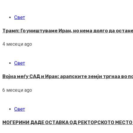
Свет
Трамп: Го уништуваме Иран, но нема долго да остан
4 месеци ago
Свет
Војна меѓу САД и Иран: арапските земји тргнаа во 
6 месеци ago
Свет
МОГЕРИНИ ДАДЕ ОСТАВКА ОД РЕКТОРСКОТО МЕСТО Ист