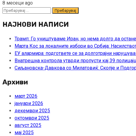
8 месеци ago
Пребарувај
за:
НАЈНОВИ НАПИСИ
Трамп: Го уништуваме Иран, но нема долго да остан
Марта Кос за локалните избори во Србија: Насилство
ЕУ алармира: подгответе се за долготрајни нарушува
Внатрешна контрола утврди пропусти кај 39 полицајц
Сиљановска-Давкова со Милатовиќ: Скопје и Подгор
Архиви
март 2026
јануари 2026
декември 2025
октомври 2025
август 2025
мај 2025