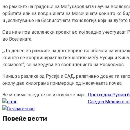
Во рамките на градење на Меѓународната научна вселенс
орбитата или на површината на Месечината коишто ќе б
и „испитување на беспилотната технологија која на луѓето
Ова не е прв вселенски проект во кој заедно учестуваат 
во Вселената.
„До денес во рамките на договорите во областа на истра
коишто се координираат активностите меѓу Русија и Кина,
космосот“, се наведува во соопштението на Роскосмос.
Кина, за разлика од Русија и САД, релативно доцна ги за
околу два килограма примероци од месечевата почва.
Ве молиме следете не и стиснете лајк:
Претходна
Русија б
Continue
Следна
Мексико ста
Reading
Повеќе вести