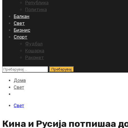
Република
Политика
Балкан
Свет
Бизнис
Спорт
Фудбал
Кошарка
Ракомет
Пребарувај
за:
Дома
Свет
Свет
Кина и Русија потпишаа д