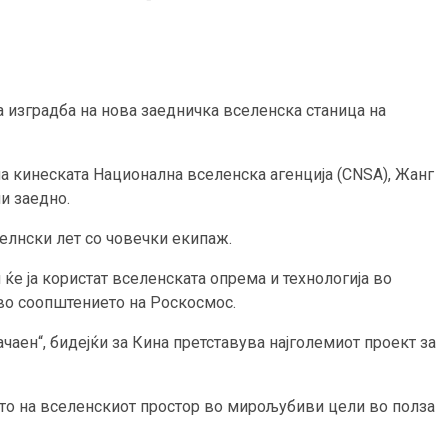
а изградба на нова заедничка вселенска станица на
а кинеската Национална вселенска агенција (CNSA), Жанг
и заедно.
елнски лет со човечки екипаж.
 ќе ја користат вселенската опрема и технологија во
 во соопштението на Роскосмос.
чаен“, бидејќи за Кина претставува најголемиот проект за
ето на вселенскиот простор во мирољубиви цели во полза