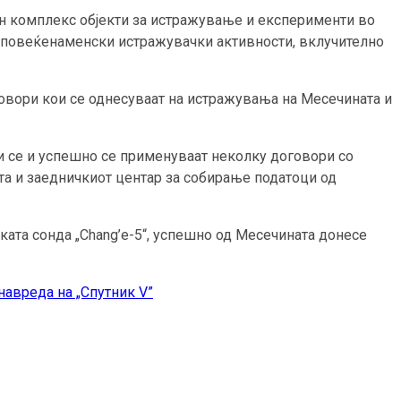
ен комплекс објекти за истражување и експерименти во
 повеќенаменски истражувачки активности, вклучително
говори кои се однесуваат на истражувања на Месечината и
и се и успешно се применуваат неколку договори со
та и заедничкиот центар за собирање податоци од
ката сонда „Chang’e-5“, успешно од Месечината донесе
навреда на „Спутник V”