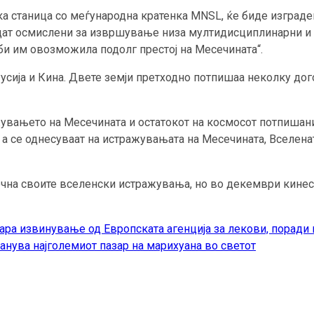
ка станица со меѓународна кратенка MNSL, ќе биде изград
идат осмислени за извршување низа мултидисциплинарни и
 би им овозможила подолг престој на Месечината“.
Русија и Кина. Двете земји претходно потпишаа неколку до
жувањето на Месечината и остатокот на космосот потпишан
 а се однесуваат на истражувањата на Месечината, Вселена
почна своите вселенски истражувања, но во декември кинес
ара извинување од Европската агенција за лекови, поради 
нува најголемиот пазар на марихуана во светот