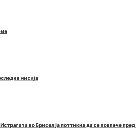
еме
последна мисија
рагата во Брисел ја поттикна да се повлече пред 