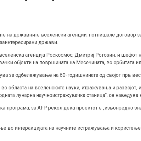
ците на државните вселенски агенции, потпишале договор з
 заинтересирани држави.
вселенска агенција Роскосмос, Дмитриј Рогозин, и шефот н
ачки објекти на површината на Месечината, во орбитата ил
вува за одбележување на 60-годишнината од својот прв вес
 во областа на вселенските науки, итражувања и развојот, и
родната лунарна научноистражувачка станица“, се наведува
ка програма, за AFP рекол дека проектот е „извонредно зна
ење во интеракцијата на научните истражувања и користењ