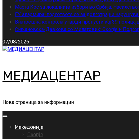
Марта Кос за локалните избори во Србија: Насилство
ЕУ алармира: подгответе се за долготрајни нарушува
Внатрешна контрола утврди пропусти кај 39 полицајц
Сиљановска-Давкова со Милатовиќ: Скопје и Подгор
07/08/2026
МЕДИАЦЕНТАР
Нова страница за информации
Primary
Menu
Македонија
Скопје