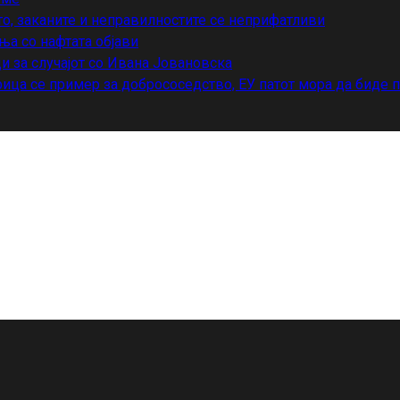
то, заканите и неправилностите се неприфатливи
ња со нафтата објави
и за случајот со Ивана Јовановска
ица се пример за добрососедство, ЕУ патот мора да биде 