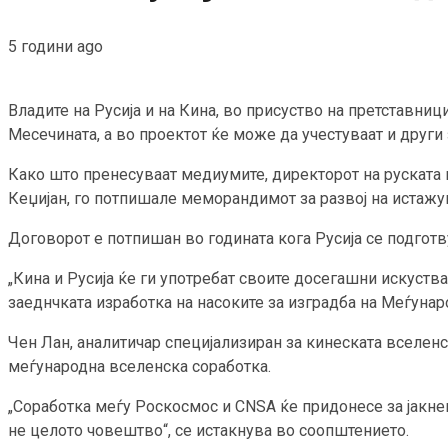
5 години ago
Владите на Русија и на Кина, во присуство на претставни
Месечината, а во проектот ќе може да учестуваат и други
Како што пренесуваат медиумите, директорот на руската 
Кеџијан, го потпишале меморандимот за развој на истажув
Договорот е потпишан во годината кога Русија се подгот
„Кина и Русија ќе ги употребат своите досегашни искуства
заеднчката изработка на насоките за изградба на Меѓуна
Чен Лан, аналитичар специјализиран за кинеската вселенс
меѓународна вселенска соработка.
„Соработка меѓу Роскосмос и CNSA ќе придонесе за јакн
не целото човештво“, се истакнува во соопштението.