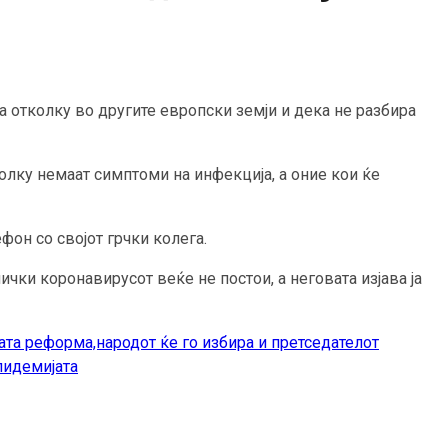
а отколку во другите европски земји и дека не разбира
околку немаат симптоми на инфекција, а оние кои ќе
фон со својот грчки колега.
чки коронавирусот веќе не постои, а неговата изјава ја
ата реформа,народот ќе го избира и претседателот
епидемијата