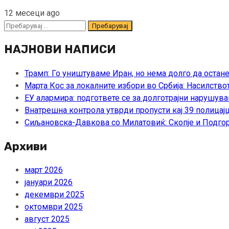
12 месеци ago
Пребарувај
за:
НАЈНОВИ НАПИСИ
Трамп: Го уништуваме Иран, но нема долго да остан
Марта Кос за локалните избори во Србија: Насилство
ЕУ алармира: подгответе се за долготрајни нарушува
Внатрешна контрола утврди пропусти кај 39 полицајц
Сиљановска-Давкова со Милатовиќ: Скопје и Подгор
Архиви
март 2026
јануари 2026
декември 2025
октомври 2025
август 2025