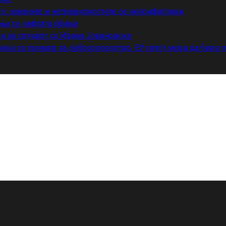
то, заканите и неправилностите се неприфатливи
ња со нафтата објави
и за случајот со Ивана Јовановска
ица се пример за добрососедство, ЕУ патот мора да биде 