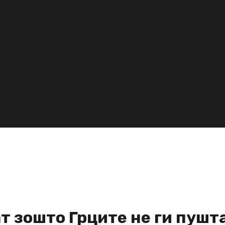
т зошто Грците не ги пушта