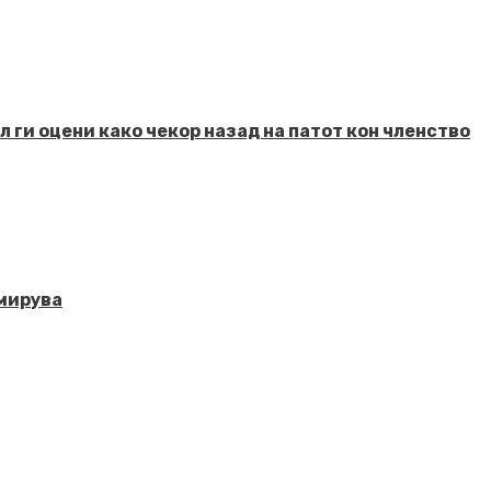
 ги оцени како чекор назад на патот кон членство
смирува