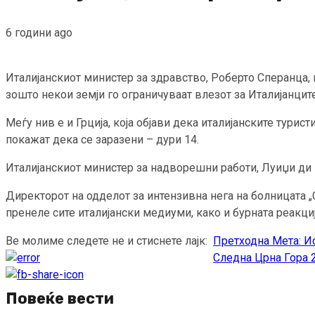
6 години ago
Италијанскиот министер за здравство, Роберто Сперанца, 
зошто некои земји го ограничуваат влезот за Италијанците
Меѓу нив е и Грција, која објави дека италијанските турис
покажат дека се заразени – дури 14.
Италијанскиот министер за надворешни работи, Луиџи ди Ма
Директорот на одделот за интензивна нега на болницата „С
пренеле сите италијански медиуми, како и бурната реакциј
Ве молиме следете не и стиснете лајк:
Претходна
Мета: Ис
Continue
Следна
Црна Гора 2
Reading
Повеќе вести