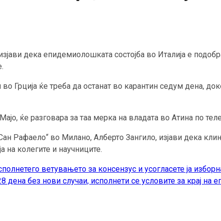
изјави дека епидемиолошката состојба во Италија е подобр
.
ти во Грција ќе треба да останат во карантин седум дена, д
јо, ќе разговара за таа мерка на владата во Атина по теле
ан Рафаело“ во Милано, Алберто Зангило, изјави дека клини
а на колегите и научниците.
полнетего ветувањето за консензус и усогласете ја изборн
8 дена без нови случаи, исполнети се условите за крај на 