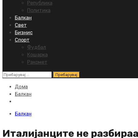
Република
Политика
Балкан
Свет
Бизнис
Спорт
Фудбал
Кошарка
Ракомет
Пребарувај
за:
Дома
Балкан
Балкан
Италијанците не разбираа