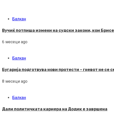
Балкан
Вучиќ потпиша измени на судски закони, кои Брисел
6 месеци ago
Балкан
Бугарија подготвува нови протести – гневот не се 
8 месеци ago
Балкан
Дали политичката кариера на Додик е завршена