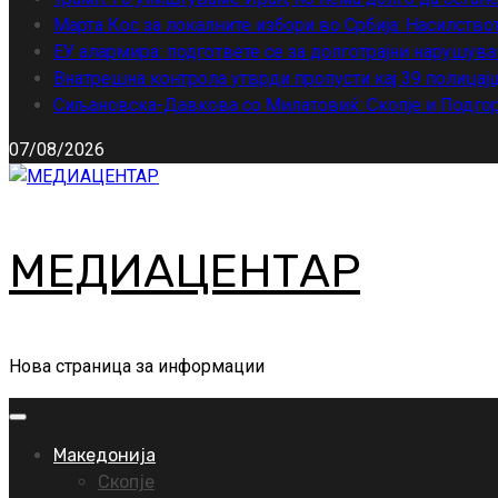
Марта Кос за локалните избори во Србија: Насилство
ЕУ алармира: подгответе се за долготрајни нарушува
Внатрешна контрола утврди пропусти кај 39 полицајц
Сиљановска-Давкова со Милатовиќ: Скопје и Подгор
07/08/2026
МЕДИАЦЕНТАР
Нова страница за информации
Primary
Menu
Македонија
Скопје