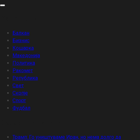
Skip
to
Категории
content
Балкан
Бизнис
Кошарка
Македонија
Политика
Ракомет
Република
Свет
Скопје
Спорт
Фудбал
Скорешни написи
Трамп: Го уништуваме Иран, но нема долго да