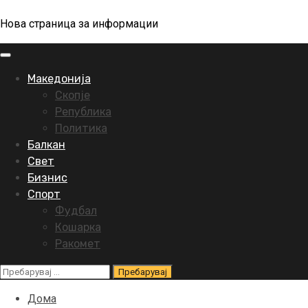
Нова страница за информации
Primary
Menu
Македонија
Скопје
Република
Политика
Балкан
Свет
Бизнис
Спорт
Фудбал
Кошарка
Ракомет
Пребарувај
за:
Дома