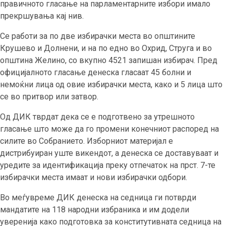
правичното гласање на парламентарните избори имало
прекршувања кај нив.
Се работи за по две избирачки места во општините
Крушево и Долнени, и на по едно во Охрид, Струга и во
општина Желино, со вкупно 4521 запишан избирач. Пред
официјалното гласање денеска гласаат 45 болни и
немоќни лица од овие избирачки места, како и 5 лица што
се во притвор или затвор.
Од ДИК тврдат дека се е подготвено за утрешното
гласање што може да го промени конечниот распоред на
силите во Собранието. Изборниот материјал е
дистрибуиран уште викендот, а денеска се доставуваат и
уредите за идентификација преку отпечаток на прст. 7-те
избирачки места имаат и нови избирачки одбори.
Во меѓувреме ДИК денеска на седница ги потврди
мандатите на 118 народни избраника и им додели
уверенија како подготовка за конститутивната седница на