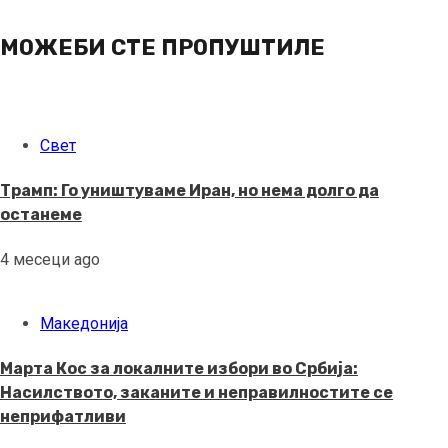
МОЖЕБИ СТЕ ПРОПУШТИЛЕ
Свет
Трамп: Го уништуваме Иран, но нема долго да
останеме
4 месеци ago
Македонија
Марта Кос за локалните избори во Србија:
Насилството, заканите и неправилностите се
неприфатливи