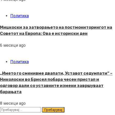
Политика
Мицкоски за затворањето на постмониторингот на
Советот на Европа: Ова е историски ден
6 месеци ago
Политика
„Името го сменивме двапати, Уставот седумпати“ –
Николоски во Брисел побара чесен пристап и
одговор дали со уставните измени завршуваат
барањата
8 месеци ago
Пребарувај