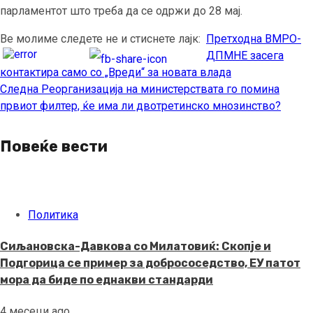
парламентот што треба да се одржи до 28 мај.
Ве молиме следете не и стиснете лајк:
Претходна
ВМРО-
Continue
ДПМНЕ засега
Reading
контактира само со „Вреди“ за новата влада
Следна
Реорганизација на министерствата го помина
првиот филтер, ќе има ли двотретинско мнозинство?
Повеќе вести
Политика
Сиљановска-Давкова со Милатовиќ: Скопје и
Подгорица се пример за добрососедство, ЕУ патот
мора да биде по еднакви стандарди
4 месеци ago