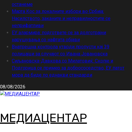
останеме
Марта Кос за локалните избори во Србија:
Насилството, заканите и неправилностите се
неприфатливи
ЕУ алармира: подгответе се за долготрајни
нарушувања со нафтата објави
Внатрешна контрола утврди пропусти кај 39
полицајци за случајот со Ивана Јовановска
Сиљановска-Давкова со Милатовиќ: Скопје и
Подгорица се пример за добрососедство, ЕУ патот
мора да биде по еднакви стандарди
08/08/2026
МЕДИАЦЕНТАР