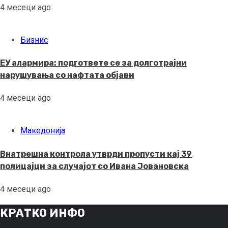
4 месеци ago
Бизнис
ЕУ алармира: подгответе се за долготрајни
нарушувања со нафтата објави
4 месеци ago
Македонија
Внатрешна контрола утврди пропусти кај 39
полицајци за случајот со Ивана Јовановска
4 месеци ago
КРАТКО ИНФО