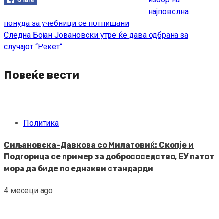
најповолна
понуда за учебници се потпишани
Следна
Бојан Јовановски утре ќе дава одбрана за
случајот “Рекет“
Повеќе вести
Политика
Сиљановска-Давкова со Милатовиќ: Скопје и
Подгорица се пример за добрососедство, ЕУ патот
мора да биде по еднакви стандарди
4 месеци ago