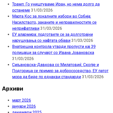
Трамп: Го уништуваме Иран, но нема долго да
останеме
31/03/2026
Марта Кос за локалните избори во Србија:
Насилството, заканите и неправилностите се
неприфатливи
31/03/2026
ЕУ алармира: подгответе се за долготрајни
нарушувања со нафтата објави
31/03/2026
Внатрешна контрола утврди пропусти кај 39
полицајци за случајот со Ивана Јовановска
31/03/2026
Сиљановска-Давкова со Милатовиќ: Скопје и
Подгорица се пример за добрососедство, ЕУ патот
мора да биде по еднакви стандарди
31/03/2026
Архиви
март 2026
јануари 2026
декември 2025