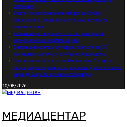
останеме
Марта Кос за локалните избори во Србија:
Насилството, заканите и неправилностите се
неприфатливи
ЕУ алармира: подгответе се за долготрајни
нарушувања со нафтата објави
Внатрешна контрола утврди пропусти кај 39
полицајци за случајот со Ивана Јовановска
Сиљановска-Давкова со Милатовиќ: Скопје и
Подгорица се пример за добрососедство, ЕУ патот
мора да биде по еднакви стандарди
10/08/2026
МЕДИАЦЕНТАР