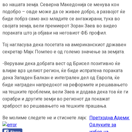
во нашата земја. Северна Македонија се менува кон
подобро – овде може да се живее добро, а развојот ќе
биде побрз само ако младите се ангажирани, тука во
својата земја, вели премиерот Зоран Заев во видео
пораката што ја објави на неговиот ФБ профил.
Тој нагласува дека посетата на американскиот државен
секретар Мајк Помпео е од големо значење за земјата.
-Верувам дека добрата вест од Брисел позитивно ќе
влијае врз целиот регион, ќе биде испратена пораката
дека Западен Балкан е интегрален дел од Европа, ќе
биде награден напредокот на реформите и решавањето
на тешките проблеми, вели Заев и додава дека тоа ќе ги
охрабри и другите земји во регионот да покажат
храброст во решавањето на тешките прашања.
Ве молиме следете не и стиснете лајк:
Претходна
Адеми:
Continue
Одлуките за
Reading
избор на