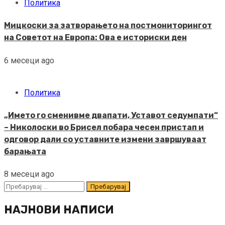
Политика
Мицкоски за затворањето на постмониторингот
на Советот на Европа: Ова е историски ден
6 месеци ago
Политика
„Името го сменивме двапати, Уставот седумпати“
– Николоски во Брисел побара чесен пристап и
одговор дали со уставните измени завршуваат
барањата
8 месеци ago
Пребарувај
за:
НАЈНОВИ НАПИСИ