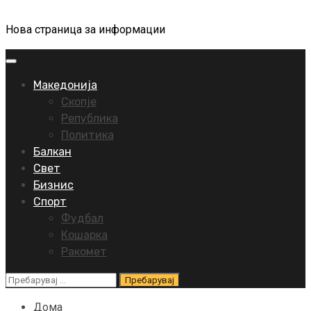
Нова страница за информации
Primary
Menu
Македонија
Скопје
Република
Политика
Балкан
Свет
Бизнис
Спорт
Фудбал
Кошарка
Ракомет
Пребарувај
за:
Дома