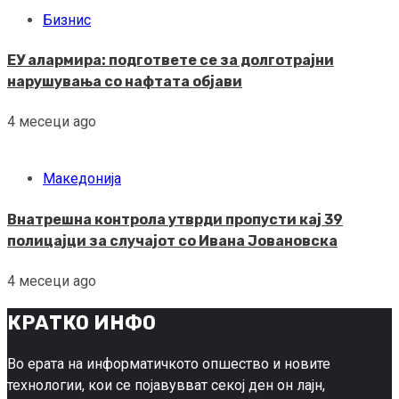
Бизнис
ЕУ алармира: подгответе се за долготрајни
нарушувања со нафтата објави
4 месеци ago
Македонија
Внатрешна контрола утврди пропусти кај 39
полицајци за случајот со Ивана Јовановска
4 месеци ago
КРАТКО ИНФО
Во ерата на информатичкото опшество и новите
технологии, кои се појавувват секој ден он лајн,