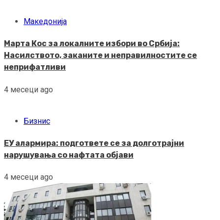
Македонија
Марта Кос за локалните избори во Србија:
Насилството, заканите и неправилностите се
неприфатливи
4 месеци ago
Бизнис
ЕУ алармира: подгответе се за долготрајни
нарушувања со нафтата објави
4 месеци ago