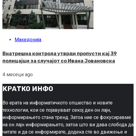
Македонија
Внатрешна контрола утврди пропусти кај 39
полицајци за случајот со Ивана Јовановска
4 месеци ago
КРАТКО ИНФО
Во ерата на информатичкото опшество и новите
технологии, кои се појавувват секој ден он лајн,
информирањето стана тренд. Затоа ние се фокусиравме
на он лајн информирањето, затоа што ви дава слобода да
читате и да се информирате, додека сте во движење и