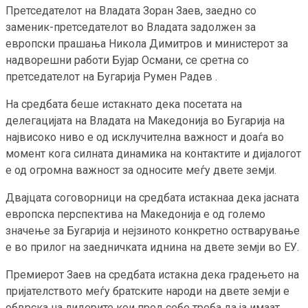
Претседателот на Владата Зоран Заев, заедно со
заменик-претседателот во Владата задолжен за
европски прашања Никола Димитров и министерот за
надворешни работи Бујар Османи, се сретна со
претседателот на Бугарија Румен Радев .
На средбата беше истакнато дека посетата на
делегацијата на Владата на Македонија во Бугарија на
највисоко ниво е од исклучителна важност и доаѓа во
момент кога силната динамика на контактите и дијалогот
е од огромна важност за односите меѓу двете земји.
Двајцата соговорници на средбата истакнаа дека јасната
европска перспектива на Македонија е од големо
значење за Бугарија и нејзиното конкретно остварување
е во прилог на заедничката иднина на двете земји во ЕУ.
Премиерот Заев на средбата истакна дека градењето на
пријателството меѓу братските народи на двете земји е
обврска на лидерите кои пред себе треба да ја имаат