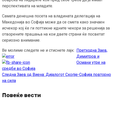
перспективата на младите.
Самата денешна посета на владината делегација на
Македонија во Софија може да се смета како значаен
исчекор кој ќе ги поттикне идните чекори за решенија за
отворените прашања на кои двете страни ќе посветат
сериозно внимание.
Ве молиме следете не и стиснете лајк:
Претходна
Заев,
Continue
Димитров и
Reading
Османи утре на
средби во Софија
Следна
Заев од Виена: Дијалогот Скопје-Софија повторно
на сила
Повеќе вести