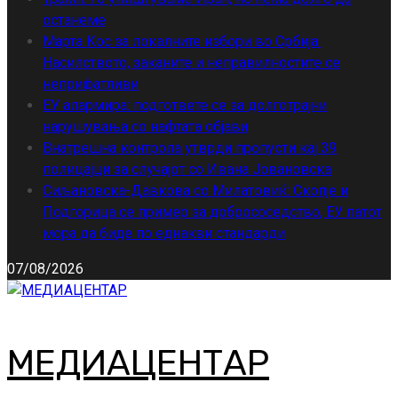
останеме
Марта Кос за локалните избори во Србија:
Насилството, заканите и неправилностите се
неприфатливи
ЕУ алармира: подгответе се за долготрајни
нарушувања со нафтата објави
Внатрешна контрола утврди пропусти кај 39
полицајци за случајот со Ивана Јовановска
Сиљановска-Давкова со Милатовиќ: Скопје и
Подгорица се пример за добрососедство, ЕУ патот
мора да биде по еднакви стандарди
07/08/2026
МЕДИАЦЕНТАР