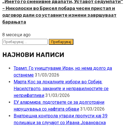
„Името го сменивме двапати, Уставот седумпати“
– Николоски во Брисел побара чесен пристап и
одговор дали со уставните измени завршуваат
барањата
8 месеци ago
Пребарувај
за:
НАЈНОВИ НАПИСИ
Трамп: Го уништуваме Иран, но нема долго да
останеме
31/03/2026
Марта Кос за локалните избори во Србија:
Насилството, заканите и неправилностите се
неприфатливи
31/03/2026
ЕУ алармира: подгответе се за долготрајни
нарушувања со нафтата објави
31/03/2026
Внатрешна контрола утврди пропусти кај 39
полицајци за случајот со Ивана Јовановска