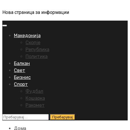
Нова страница за информации
Primary
Menu
Македонија
Скопје
Република
Политика
Балкан
Свет
Бизнис
Спорт
Фудбал
Кошарка
Ракомет
Пребарувај
за:
Дома