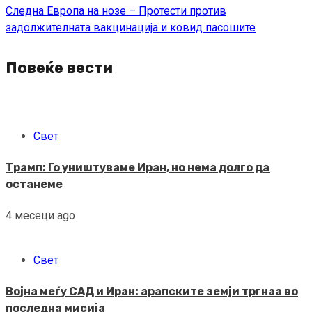
Следна
Европа на нозе – Протести против
задолжителната вакцинација и ковид пасошите
Повеќе вести
Свет
Трамп: Го уништуваме Иран, но нема долго да
останеме
4 месеци ago
Свет
Војна меѓу САД и Иран: арапските земји тргнаа во
последна мисија