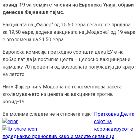
ковид-19 за земјите-членки на Европска Унија, објави
денеска Фајненшл тајмс.
Вакцината на „Фајзер“ од 15,50 евра сега ќе се продава
за 19,50 евра, додека вакцината на „Модерна“ од 19 евра
е зголемена на 21,50 евра.
Европска комисија претходно соопшти дека ЕУ е на
добар пат да ја постигне целта – целосно вакцинирани
најмалку 70 проценти од возрасната популација до крајот
на летото.
Ниту Фајзер ниту Модерна не го коментираа засега
зголемувањето на цената на вакцините против
ковид-19.
Ве молиме следете не и стиснете лајк:
Претходна
Делта
Continue
сојот на
Reading
коронавирусот е
подеднакво пренослив како и малите сипаници