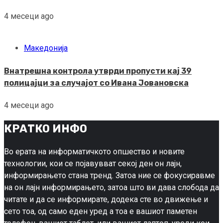
4 месеци ago
Македонија
Внатрешна контрола утврди пропусти кај 39
полицајци за случајот со Ивана Јовановска
4 месеци ago
КРАТКО ИНФО
Во ерата на информатичкото опшество и новите
технологии, кои се појавувват секој ден он лајн,
информирањето стана тренд. Затоа ние се фокусиравме
на он лајн информирањето, затоа што ви дава слобода да
читате и да се информирате, додека сте во движење и
сето тоа, од само еден уред а тоа е вашиот паметен