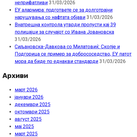
неприфатливи
31/03/2026
ЕУ алармира: подгответе се за долготрајни
нарушувања со нафтата објави
31/03/2026
Внатрешна контрола утврди пропусти кај 39
полицајци за случајот со Ивана Јовановска
31/03/2026
Сиљановска-Давкова со Милатовиќ: Скопје и
Подгорица се пример за добрососедство, ЕУ патот
мора да биде по еднакви стандарди
31/03/2026
Архиви
март 2026
јануари 2026
декември 2025
октомври 2025
август 2025
мај 2025
март 2025