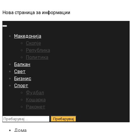
Нова страница за информации
Primary
Menu
Македонија
Скопје
Република
Политика
Балкан
Свет
Бизнис
Спорт
Фудбал
Кошарка
Ракомет
Пребарувај
за:
Дома