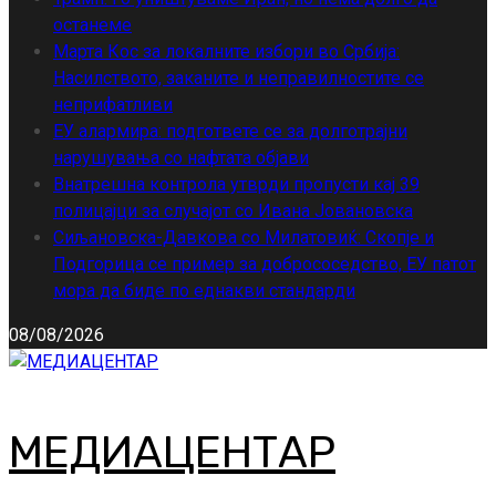
останеме
Марта Кос за локалните избори во Србија:
Насилството, заканите и неправилностите се
неприфатливи
ЕУ алармира: подгответе се за долготрајни
нарушувања со нафтата објави
Внатрешна контрола утврди пропусти кај 39
полицајци за случајот со Ивана Јовановска
Сиљановска-Давкова со Милатовиќ: Скопје и
Подгорица се пример за добрососедство, ЕУ патот
мора да биде по еднакви стандарди
08/08/2026
МЕДИАЦЕНТАР