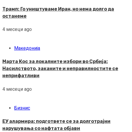
Трамп: Го уништуваме Иран, но нема долго да
останеме
4 месеци ago
Македонија
Марта Кос за локалните избори во Србија:
Насилството, заканите и неправилностите се
неприфатливи
4 месеци ago
Бизнис
ЕУ алармира: подгответе се за долготрајни
нарушувања со нафтата објави