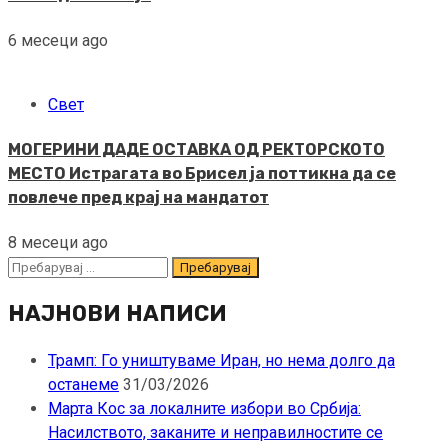
6 месеци ago
Свет
МОГЕРИНИ ДАДЕ ОСТАВКА ОД РЕКТОРСКОТО
МЕСТО Истрагата во Брисел ја поттикна да се
повлече пред крај на мандатот
8 месеци ago
Пребарувај
за:
НАЈНОВИ НАПИСИ
Трамп: Го уништуваме Иран, но нема долго да
останеме
31/03/2026
Марта Кос за локалните избори во Србија:
Насилството, заканите и неправилностите се