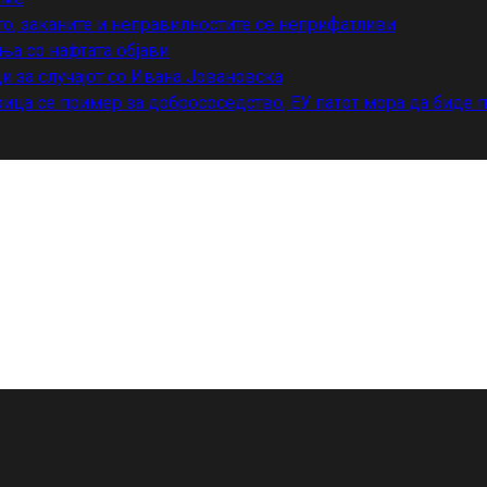
то, заканите и неправилностите се неприфатливи
ња со нафтата објави
и за случајот со Ивана Јовановска
ица се пример за добрососедство, ЕУ патот мора да биде 