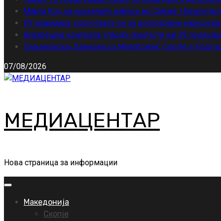
Марта Кос за локалните избори во Србија: Насилство
ЕУ алармира: подгответе се за долготрајни нарушува
Внатрешна контрола утврди пропусти кај 39 полицајц
Сиљановска-Давкова со Милатовиќ: Скопје и Подгор
07/08/2026
МЕДИАЦЕНТАР
Нова страница за информации
Primary
Menu
Македонија
Скопје