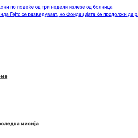
они по повеќе од три недели излезе од болница
да Гејтс се разведуваат, но Фондацијата ќе продолжи да р
еме
последна мисија