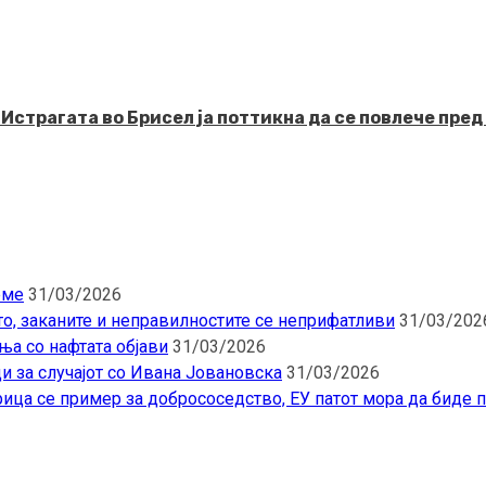
рагата во Брисел ја поттикна да се повлече пред 
еме
31/03/2026
то, заканите и неправилностите се неприфатливи
31/03/202
ња со нафтата објави
31/03/2026
и за случајот со Ивана Јовановска
31/03/2026
ица се пример за добрососедство, ЕУ патот мора да биде 