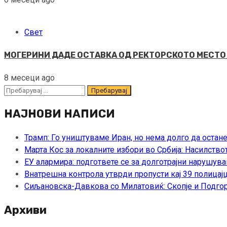
Свет
МОГЕРИНИ ДАДЕ ОСТАВКА ОД РЕКТОРСКОТО МЕСТО Ист
8 месеци ago
Пребарувај
за:
НАЈНОВИ НАПИСИ
Трамп: Го уништуваме Иран, но нема долго да остан
Марта Кос за локалните избори во Србија: Насилство
ЕУ алармира: подгответе се за долготрајни нарушува
Внатрешна контрола утврди пропусти кај 39 полицајц
Сиљановска-Давкова со Милатовиќ: Скопје и Подгор
Архиви