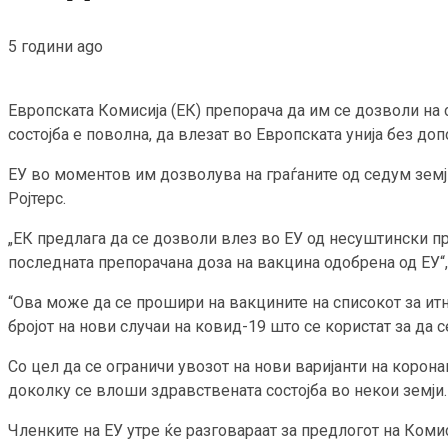
5 години ago
Европската Комисија (ЕК) препорача да им се дозволи на
состојба е поволна, да влезат во Европската унија без д
ЕУ во моментов им дозволува на граѓаните од седум земји
Ројтерс.
„ЕК предлага да се дозволи влез во ЕУ од несуштински при
последната препорачана доза на вакцина одобрена од ЕУ“,
“Ова може да се прошири на вакцините на списокот за итн
бројот на нови случаи на ковид-19 што се користат за да с
Со цел да се ограничи увозот на нови варијанти на коро
доколку се влоши здравствената состојба во некои земји.
Членките на ЕУ утре ќе разговараат за предлогот на Комис