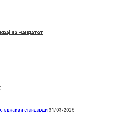
крај на мандатот
6
по еднакви стандарди
31/03/2026