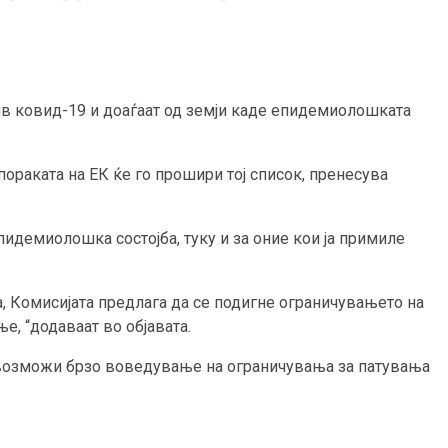
ив ковид-19 и доаѓаат од земји каде епидемиолошката
ораката на ЕК ќе го прошири тој список, пренесува
пидемиолошка состојба, туку и за оние кои ја примиле
а, Комисијата предлага да се подигне ограничувањето на
е, “додаваат во објавата.
е овозможи брзо воведување на ограничувања за патувања