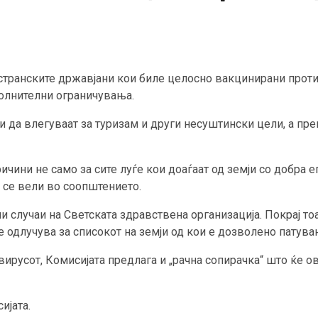
 странските државјани кои биле целосно вакцинирани прот
ополнителни ограничувања.
 да влегуваат за туризам и други несуштински цели, а преп
чини не само за сите луѓе кои доаѓаат од земји со добра е
 се вели во соопштението.
и случаи на Светската здравствена организација. Покрај то
е одлучува за списокот на земји од кои е дозволено патувањ
навирусот, Комисијата предлага и „рачна сопирачка“ што ќ
ијата.