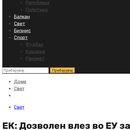
Република
Политика
Балкан
Свет
Бизнис
Спорт
Фудбал
Кошарка
Ракомет
Пребарувај
за:
Дома
Свет
Свет
ЕК: Дозволен влез во ЕУ з