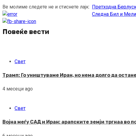
Ве молиме следете не и стиснете лајк:
Претходна
Берлуск
Continue
Следна
Бил и Мелин
Reading
Повеќе вести
Свет
Трамп: Го уништуваме Иран, но нема долго да остан
4 месеци ago
Свет
Војна меѓу САД и Иран: арапските земји тргнаа во 
6 месеци ago