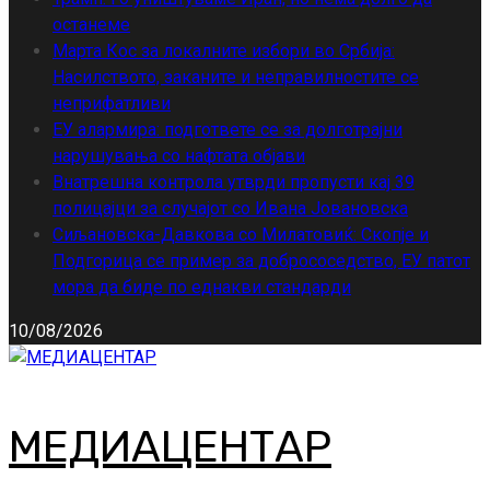
останеме
Марта Кос за локалните избори во Србија:
Насилството, заканите и неправилностите се
неприфатливи
ЕУ алармира: подгответе се за долготрајни
нарушувања со нафтата објави
Внатрешна контрола утврди пропусти кај 39
полицајци за случајот со Ивана Јовановска
Сиљановска-Давкова со Милатовиќ: Скопје и
Подгорица се пример за добрососедство, ЕУ патот
мора да биде по еднакви стандарди
10/08/2026
МЕДИАЦЕНТАР