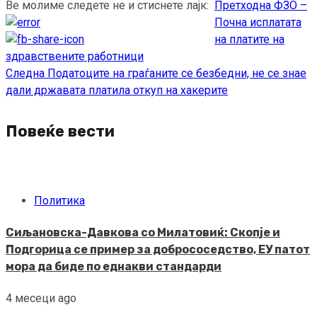
Ве молиме следете не и стиснете лајк:
Претходна
ФЗО –
Continue
Почна исплатата
Reading
на платите на
здравствените работници
Следна
Податоците на граѓаните се безбедни, не се знае
дали државата платила откуп на хакерите
Повеќе вести
Политика
Сиљановска-Давкова со Милатовиќ: Скопје и
Подгорица се пример за добрососедство, ЕУ патот
мора да биде по еднакви стандарди
4 месеци ago