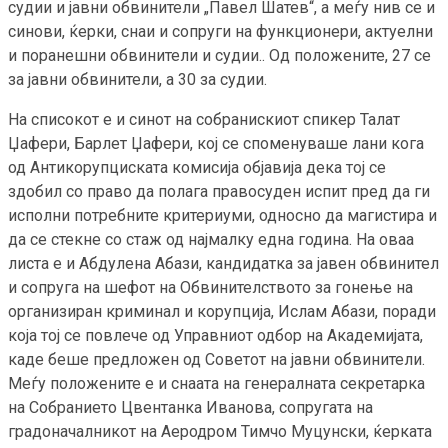
судии и јавни обвинители „Павел Шатев“, а меѓу нив се и
синови, ќерки, снаи и сопруги на функционери, актуелни
и поранешни обвинители и судии.. Од положените, 27 се
за јавни обвинители, а 30 за судии.
На списокот е и синот на собранискиот спикер Талат
Џафери, Барлет Џафери, кој се споменуваше лани кога
од Антикорупциската комисија објавија дека тој се
здобил со право да полага правосуден испит пред да ги
исполни потребните критериуми, односно да магистира и
да се стекне со стаж од најмалку една година. На оваа
листа е и Абдулена Абази, кандидатка за јавен обвинител
и сопруга на шефот на Обвинителството за гонење на
организиран криминал и корупција, Ислам Абази, поради
која тој се повлече од Управниот одбор на Академијата,
каде беше предложен од Советот на јавни обвинители.
Меѓу положените е и снаата на генералната секретарка
на Собранието Цвентанка Иванова, сопругата на
градоначалникот на Аеродром Тимчо Муцунски, ќерката