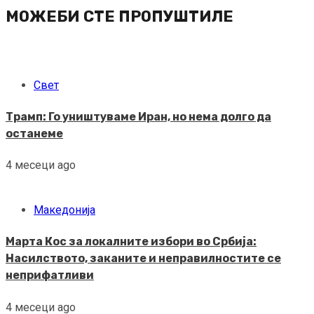
МОЖЕБИ СТЕ ПРОПУШТИЛЕ
Свет
Трамп: Го уништуваме Иран, но нема долго да
останеме
4 месеци ago
Македонија
Марта Кос за локалните избори во Србија:
Насилството, заканите и неправилностите се
неприфатливи
4 месеци ago