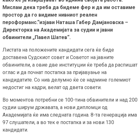
Мислам дека треба да бидеме фер и да им оставиме
простор да го видиме нивниот реален
пероформанс.“изјави Наташа Габер Дамјановска –
Директорка на Академијата за судии и јавни
обвинители „Павел Шатев“.
Листата на положените кандидати сега ќе биде
доставена Судскиот совет и Советот на јавните
обвинители, а овие две институции ќе треба да распишат
оглас и да почнат постапка за пријавуање на
кандидатите. Со нив делумно ќе се надмине големиот
недостиг на кадри, велат од двета совети.
Во моментов потребни се 100-тина обвинители и над 200
судии ширум државата, а нови дипломци од
Академијата ќе има следната година. 8-та генерација има
97 слушатели, а во тек е постапка и за нови 130
кандидати.