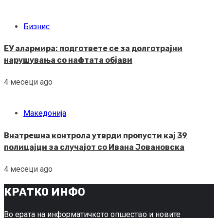
Бизнис
ЕУ алармира: подгответе се за долготрајни
нарушувања со нафтата објави
4 месеци ago
Македонија
Внатрешна контрола утврди пропусти кај 39
полицајци за случајот со Ивана Јовановска
4 месеци ago
КРАТКО ИНФО
Во ерата на информатичкото опшество и новите