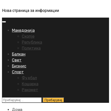
Нова страница за информации
Primary
Menu
Македонија
Скопје
Република
Политика
Балкан
Свет
Бизнис
Спорт
Фудбал
Кошарка
Ракомет
Пребарувај
за:
Дома