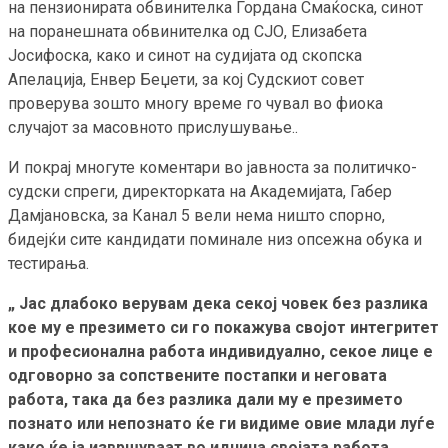
на пензионирата обвинителка Гордана Смаќоска, синот
на поранешната обвинителка од СЈО, Елизабета
Јосифоска, како и синот на судијата од скопска
Апелација, Енвер Беџети, за кој Судскиот совет
проверува зошто многу време го чувал во фиока
случајот за масовното прислушување..
И покрај многуте коментари во јавноста за политичко-
судски спреги, директорката на Академијата, Габер
Дамјановска, за Канал 5 вели нема ништо спорно,
бидејќи сите кандидати поминале низ опсежна обука и
тестирања.
„ Јас длабоко верувам дека секој човек без разлика
кое му е презимето си го покажува својот интегритет
и професионална работа индивидуално, секое лице е
одговорно за сопствените постапки и неговата
работа, така да без разлика дали му е презимето
познато или непознато ќе ги видиме овие млади луѓе
како ќе ја извршуваат во иднина својата работа.