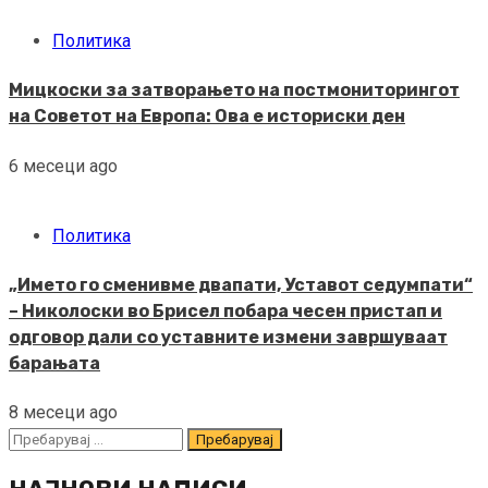
Политика
Мицкоски за затворањето на постмониторингот
на Советот на Европа: Ова е историски ден
6 месеци ago
Политика
„Името го сменивме двапати, Уставот седумпати“
– Николоски во Брисел побара чесен пристап и
одговор дали со уставните измени завршуваат
барањата
8 месеци ago
Пребарувај
за: