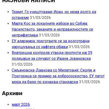
НАЈНОВИ НАПИСИ
Трамп: Го уништуваме Иран, но нема долго да
останеме
31/03/2026
Марта Кос за локалните избори во Србија:
Насилството, заканите и неправилностите се
неприфатливи
31/03/2026
ЕУ алармира: подгответе се за долготрајни
нарушувања со нафтата објави
31/03/2026
Внатрешна контрола утврди пропусти кај 39
полицајци за случајот со Ивана Јовановска
31/03/2026
Сиљановска-Давкова со Милатовиќ: Скопје и
Подгорица се пример за добрососедство, ЕУ патот
мора да биде по еднакви стандарди
31/03/2026
Архиви
март 2026