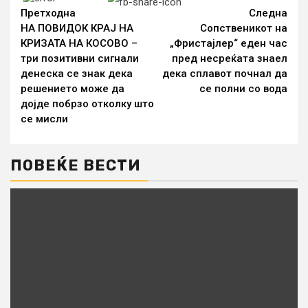
Reading
Претходна
Следна
НА ПОВИДОК КРАЈ НА
Сопственикот на
КРИЗАТА НА КОСОВО –
„Фристајлер“ еден час
три позитивни сигнали
пред несреќата знаел
денеска се знак дека
дека сплавот почнал да
решението може да
се полни со вода
дојде побрзо отколку што
се мисли
ПОВЕЌЕ ВЕСТИ