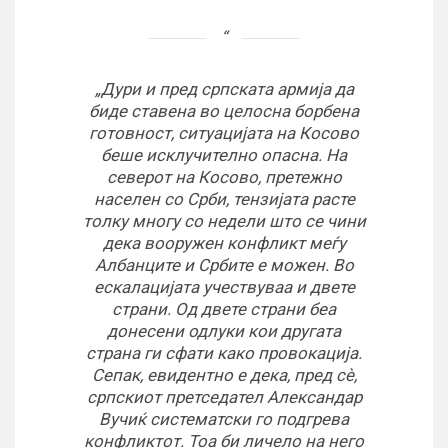
„Дури и пред српската армија да
биде ставена во целосна борбена
готовност, ситуацијата на Косово
беше исклучително опасна. На
северот на Косово, претежно
населен со Срби, тензијата расте
толку многу со недели што се чини
дека вооружен конфликт меѓу
Албанците и Србите е можен. Во
ескалацијата учествуваа и двете
страни. Од двете страни беа
донесени одлуки кои другата
страна ги сфати како провокација.
Сепак, евидентно е дека, пред сè,
српскиот претседател Александар
Вучиќ систематски го подгрева
конфликтот. Тоа би личело на него