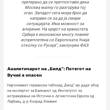
претерано да се претпостави дека
Москва малку го разгорува тој
оган. Западот сега мора брзо да
направи се за да ја смири
ситуацијата. Има можност за
влијание. На крајот на краиштата,
Србија е економски многу повеќе
испреплетена со Европската Унија
отколку со Русија“, заклучува ФАЗ.
Аналитичарот на „Билд“: Потегот на
Вучиќ е опасен
Најголемиот германски таблоид „Билд“ му даде збор
на експертот за Балканот од Институтот за
истражување на Источна и Југоисточна Европа од
Лајбниц, д-р Конрад Клевинг.