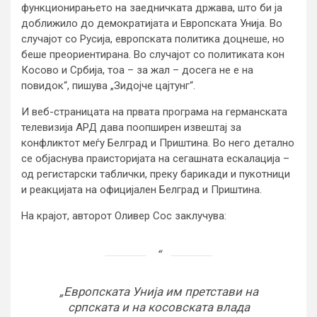
функционирањето на заедничката држава, што би ја
доближило до демократијата и Европската Унија. Во
случајот со Русија, европската политика доцнеше, но
беше преориентирана. Во случајот со политиката кон
Косово и Србија, тоа – за жал – досега не е на
повидок“, пишува „Зидојче цајтунг“.
И веб-страницата на првата програма на германската
телевизија АРД дава поопширен извештај за
конфликтот меѓу Белград и Приштина. Во него детално
се објаснува праисторијата на сегашната ескалација –
од регистарски таблички, преку барикади и пукотници
и реакцијата на официјален Белград и Приштина.
На крајот, авторот Оливер Сос заклучува:
„Европската Унија им претстави на
српската и на косовската влада