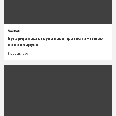
Балкан
Бугарија подготвува нови протести – гневот
не се смирува
8 месеци ago