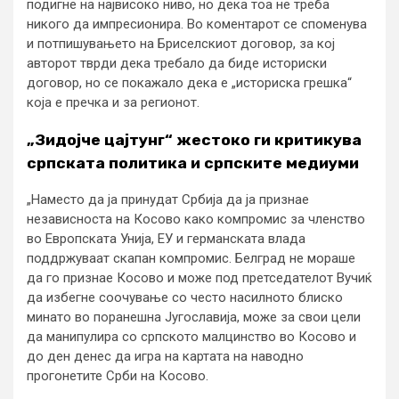
подигне на највисоко ниво, но дека тоа не треба
никого да импресионира. Во коментарот се споменува
и потпишувањето на Бриселскиот договор, за кој
авторот тврди дека требало да биде историски
договор, но се покажало дека е „историска грешка“
која е пречка и за регионот.
„Зидојче цајтунг“ жестоко ги критикува
српската политика и српските медиуми
„Наместо да ја принудат Србија да ја признае
независноста на Косово како компромис за членство
во Европската Унија, ЕУ и германската влада
поддржуваат скапан компромис. Белград не мораше
да го признае Косово и може под претседателот Вучиќ
да избегне соочување со често насилното блиско
минато во поранешна Југославија, може за свои цели
да манипулира со српското малцинство во Косово и
до ден денес да игра на картата на наводно
прогонетите Срби на Косово.