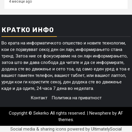
4 месеци ago
КРАТКО ИНФО
Во ерата на информатичкото опшество и новите технологии,
кои се појавувват секој ден он лајн, информирањето стана
тренд. Затоа ние се фокусиравме на он лајн информирањето,
затоа што ви дава слобода да читате и да се информирате,
додека сте во движење и сето тоа, од само еден уред а тоа е
вашиот паметен телефон, вашиот таблет, или вашиот лаптоп,
уреди кои ги користите секој, ден додека сте во движење
каде и да одите, 24 часа 7 дена во неделата.
Контакт
Политика на приватност
Copyright © Sekerko All rights reserved.
|
Newsphere
by AF
themes.
Social media & sharing icons powered by
UltimatelySocial