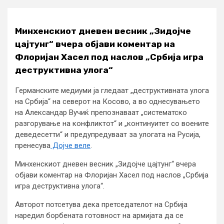
Минхенскиот дневен весник „Зидојче
цајтунг“ вчера објави коментар на
Флоријан Хасел под наслов „Србија игра
деструктивна улога“
Германските медиуми ја гледаат „деструктивната улога
на Србија“ на северот на Косово, а во однесувањето
на Александар Вучиќ препознаваат „систематско
разгорување на конфликтот“ и „континуитет со воените
деведесетти“ и предупредуваат за улогата на Русија,
пренесува
Дојче веле
.
Минхенскиот дневен весник „Зидојче цајтунг“ вчера
објави коментар на Флоријан Хасел под наслов „Србија
игра деструктивна улога“.
Авторот потсетува дека претседателот на Србија
наредил борбената готовност на армијата да се