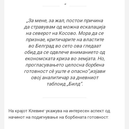
„За мене, за жал, постои причина
да стравувам од можна ескалација
на северот на Косово. Мора да се
признае, критичарите на властите
во Белград во сето ова гледаат
обид да се одвлече вниманието од
економската криза во земјата. Но,
прогласувањето целосна борбена
готовност сè уште е опасно“,изјави
овој аналитичар за дневниот
таблоид „Билд“.
На крајот Клевинг укажува на интересен аспект од
начинот на подигнување на борбената готовност: