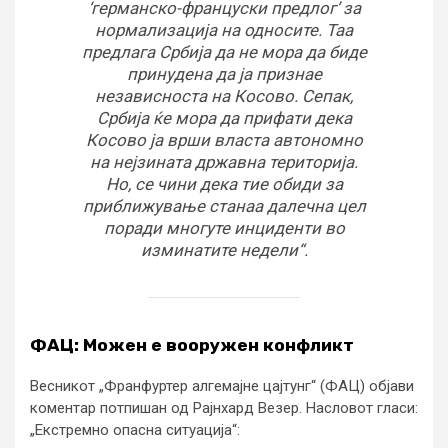
‘германско-француски предлог’ за
нормализација на односите. Таа
предлага Србија да не мора да биде
принудена да ја признае
независноста на Косово. Сепак,
Србија ќе мора да прифати дека
Косово ја врши власта автономно
на нејзината државна територија.
Но, се чини дека тие обиди за
приближување станаа далечна цел
поради многуте инциденти во
изминатите недели“.
ФАЦ: Можен е вооружен конфликт
Весникот „Франфуртер алгемајне цајтунг“ (ФАЦ) објави
коментар потпишан од Рајнхард Везер. Насловот гласи:
„Екстремно опасна ситуација“: