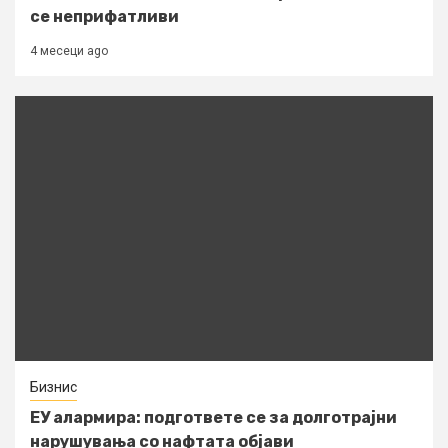
се неприфатливи
4 месеци ago
Бизнис
ЕУ алармира: подгответе се за долготрајни
нарушувања со нафтата објави