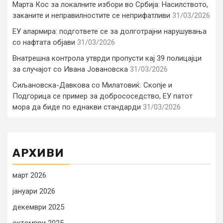
Марта Кос за локалните избори во Србија: Насилството,
заканите и неправилностите се неприфатливи
31/03/2026
ЕУ алармира: подгответе се за долготрајни нарушувања
со нафтата објави
31/03/2026
Внатрешна контрола утврди пропусти кај 39 полицајци
за случајот со Ивана Јовановска
31/03/2026
Сиљановска-Давкова со Милатовиќ: Скопје и
Подгорица се пример за добрососедство, ЕУ патот
мора да биде по еднакви стандарди
31/03/2026
АРХИВИ
март 2026
јануари 2026
декември 2025
октомври 2025