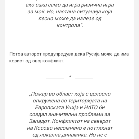
ако сака само да игра ризична игра
за моќ. Но, настана ситуација која
лесно може да излезе од
контрола“.
Потоа авторот предупредува дека Русија може да има
корист од овој конфликт:
„Пожар во област која е целосно
опкружена со територијата на
Европската Унија и НАТО би
создал значителни проблеми за
Западот. Конфликтот на северот
на Косово несомнено е поттикнат
од локална динамика. Но не е