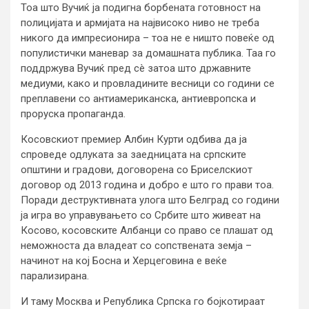
Тоа што Вучиќ ја подигна борбената готовност на
полицијата и армијата на највисоко ниво не треба
никого да импресионира – тоа не е ништо повеќе од
популистички маневар за домашната публика. Таа го
поддржува Вучиќ пред сè затоа што државните
медиуми, како и провладините весници со години се
преплавени со антиамериканска, антиевропска и
проруска пропаганда.
Косовскиот премиер Албин Курти одбива да ја
спроведе одлуката за заедницата на српските
општини и градови, договорена со Бриселскиот
договор од 2013 година и добро е што го прави тоа.
Поради деструктивната улога што Белград со години
ја игра во управувањето со Србите што живеат на
Косово, косовските Албанци со право се плашат од
неможноста да владеат со сопствената земја –
начинот на кој Босна и Херцеговина е веќе
парализирана.
И таму Москва и Република Српска го бојкотираат