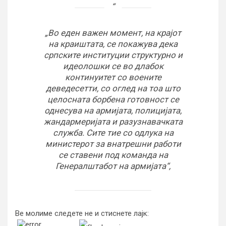
„Во еден важен момент, на крајот
на краиштата, се покажува дека
српските институции структурно и
идеолошки се во длабок
континуитет со воените
деведесетти, со оглед на тоа што
целосната борбена готовност се
однесува на армијата, полицијата,
жандармеријата и разузнавачката
служба. Сите тие со одлука на
министерот за внатрешни работи
се ставени под команда на
Генералштабот на армијата“,
Ве молиме следете не и стиснете лајк:
Continue