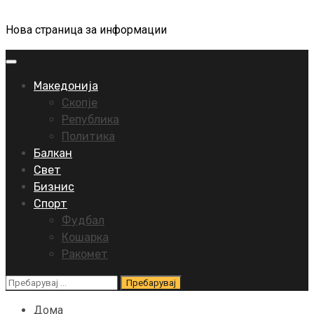
Нова страница за информации
Primary
Menu
Македонија
Скопје
Република
Политика
Балкан
Свет
Бизнис
Спорт
Фудбал
Кошарка
Ракомет
Пребарувај
за:
Дома