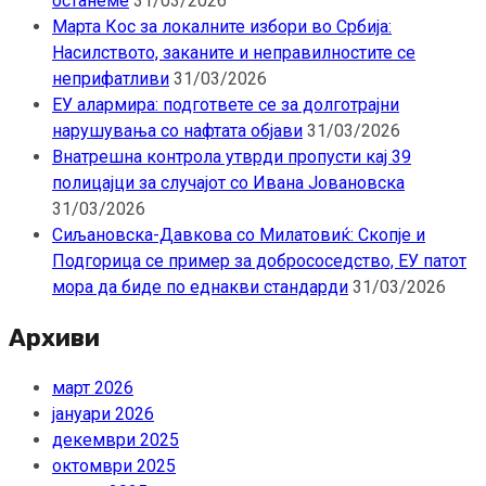
останеме
31/03/2026
Марта Кос за локалните избори во Србија:
Насилството, заканите и неправилностите се
неприфатливи
31/03/2026
ЕУ алармира: подгответе се за долготрајни
нарушувања со нафтата објави
31/03/2026
Внатрешна контрола утврди пропусти кај 39
полицајци за случајот со Ивана Јовановска
31/03/2026
Сиљановска-Давкова со Милатовиќ: Скопје и
Подгорица се пример за добрососедство, ЕУ патот
мора да биде по еднакви стандарди
31/03/2026
Архиви
март 2026
јануари 2026
декември 2025
октомври 2025