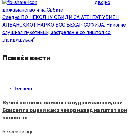
Reading
двојно
државјанство и на Србите
Следна
ПО НЕКОЛКУ ОБИДИ ЗА АТЕНТАТ УБИЕН
АЛБАНСКИОТ НАРКО БОС БЕХАР СОФИЈА: Никој не
слушнал пукотници, застрелан е со пиштол со
„придушувач“
Повеќе вести
Балкан
Вучиќ потпиша измени на судски закони, кои
Брисел ги оцени како чекор назад на патот кон
членство
6 месеци ago