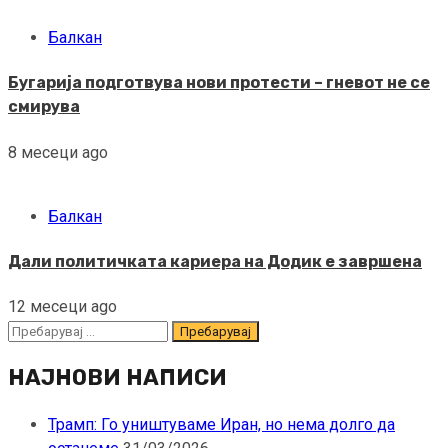
Балкан
Бугарија подготвува нови протести – гневот не се
смирува
8 месеци ago
Балкан
Дали политичката кариера на Додик е завршена
12 месеци ago
Пребарувај
за:
НАЈНОВИ НАПИСИ
Трамп: Го уништуваме Иран, но нема долго да