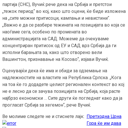
партија (СНС), Вучиќ рече дека на Србија и претстои
„тежок период“ во кој, како што оцени, ќе биде изложена
на „сите можни притисоци, кампањи и невистини“.
„Важно е да се разбере тежината на позицијата во која се
наоѓаме сега, особено по промената во
администрацијата на САД. Можеме да очекуваме
концентриран притисок од ЕУ и САД врз Србија да ги
исполни барањата за, како што отворено вели
Вашингтон, признавање на Косово“, изјави Вучиќ.
Оценувајќи дека ќе има и обиди за одземање на
надлежностите на властите на Република Српска. „Кога
на тоа ќе го додадете целиот регионален контекст во кој
не е лесно да се зачува позицијата на Србија, која расте
најбрзо економски … Сите други ќе погледнат како да ја
прогласат Србија за хегемон“, рече Вучиќ.
Ве молиме следете не и стиснете лајк:
Претходна
Црна
Continue
Гора ќе им дава