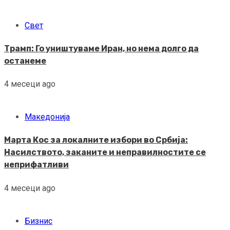
Свет
Трамп: Го уништуваме Иран, но нема долго да
останеме
4 месеци ago
Македонија
Марта Кос за локалните избори во Србија:
Насилството, заканите и неправилностите се
неприфатливи
4 месеци ago
Бизнис