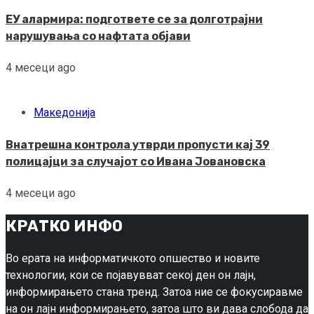
ЕУ алармира: подгответе се за долготрајни
нарушувања со нафтата објави
4 месеци ago
Македонија
Внатрешна контрола утврди пропусти кај 39
полицајци за случајот со Ивана Јовановска
4 месеци ago
КРАТКО ИНФО
Во ерата на информатичкото опшество и новите
технологии, кои се појавувват секој ден он лајн,
информирањето стана тренд. Затоа ние се фокусиравме
на он лајн информирањето, затоа што ви дава слобода да