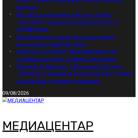
останеме
Марта Кос за локалните избори во Србија:
Насилството, заканите и неправилностите се
неприфатливи
ЕУ алармира: подгответе се за долготрајни
нарушувања со нафтата објави
Внатрешна контрола утврди пропусти кај 39
полицајци за случајот со Ивана Јовановска
Сиљановска-Давкова со Милатовиќ: Скопје и
Подгорица се пример за добрососедство, ЕУ патот
мора да биде по еднакви стандарди
09/08/2026
МЕДИАЦЕНТАР