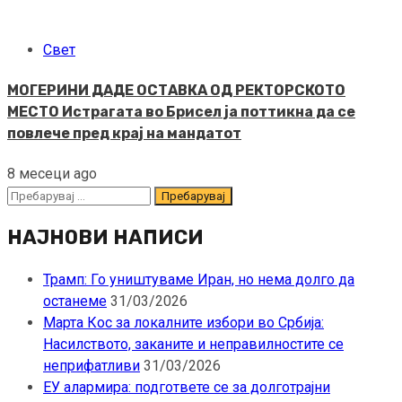
Свет
МОГЕРИНИ ДАДЕ ОСТАВКА ОД РЕКТОРСКОТО
МЕСТО Истрагата во Брисел ја поттикна да се
повлече пред крај на мандатот
8 месеци ago
Пребарувај
за:
НАЈНОВИ НАПИСИ
Трамп: Го уништуваме Иран, но нема долго да
останеме
31/03/2026
Марта Кос за локалните избори во Србија:
Насилството, заканите и неправилностите се
неприфатливи
31/03/2026
ЕУ алармира: подгответе се за долготрајни