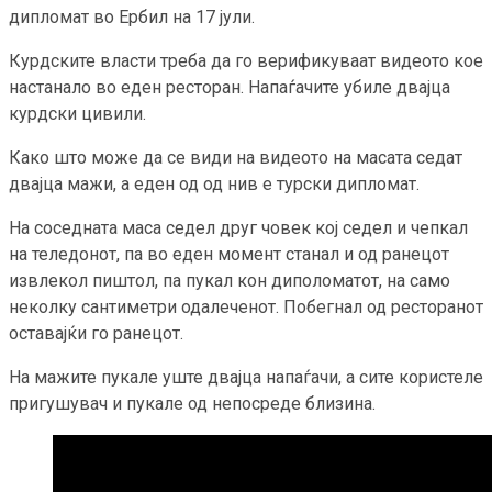
дипломат во Ербил на 17 јули.
Курдските власти треба да го верификуваат видеото кое
настанало во еден ресторан. Напаѓачите убиле двајца
курдски цивили.
Како што може да се види на видеото на масата седат
двајца мажи, а еден од од нив е турски дипломат.
На соседната маса седел друг човек кој седел и чепкал
на теледонот, па во еден момент станал и од ранецот
извлекол пиштол, па пукал кон диполоматот, на само
неколку сантиметри одалеченот. Побегнал од ресторанот
оставајќи го ранецот.
На мажите пукале уште двајца напаѓачи, а сите користеле
пригушувач и пукале од непосреде близина.