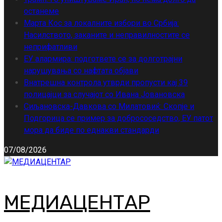
останеме
Марта Кос за локалните избори во Србија:
Насилството, заканите и неправилностите се
неприфатливи
ЕУ алармира: подгответе се за долготрајни
нарушувања со нафтата објави
Внатрешна контрола утврди пропусти кај 39
полицајци за случајот со Ивана Јовановска
Сиљановска-Давкова со Милатовиќ: Скопје и
Подгорица се пример за добрососедство, ЕУ патот
мора да биде по еднакви стандарди
07/08/2026
МЕДИАЦЕНТАР