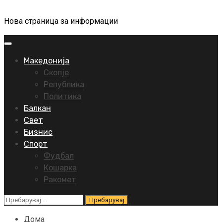
Нова страница за информации
Primary
Menu
Македонија
Скопје
Република
Политика
Балкан
Свет
Бизнис
Спорт
Фудбал
Кошарка
Ракомет
Пребарувај
за:
Дома