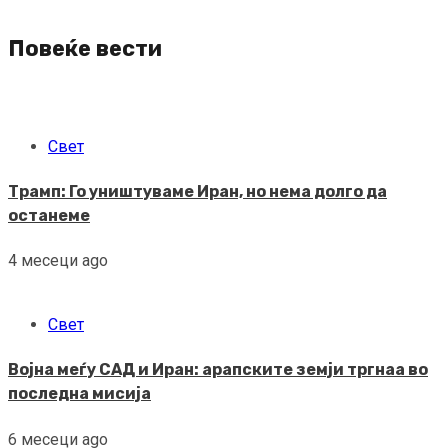
Reading
Повеќе вести
Свет
Трамп: Го уништуваме Иран, но нема долго да
останеме
4 месеци ago
Свет
Војна меѓу САД и Иран: арапските земји тргнаа во
последна мисија
6 месеци ago