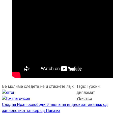
Ве молиме следете не и стиснете лајк:
Tags:
Турски
дипломат
Убиство
Следна
Иран ослободи 9 члена на индискиот екипаж од
Continue
запленетиот танкер од Панама