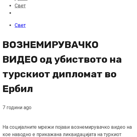
Свет
Свет
ВОЗНЕМИРУВАЧКО
ВИДЕО од убиството на
турскиот дипломат во
Ербил
7 години ago
На социјалните мрежи појави вознемирувачко видео на
кое наводно е прикажана ликвидацијата на туркиот