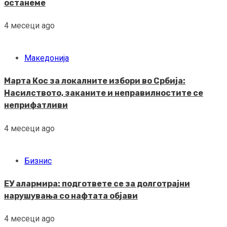
останеме
4 месеци ago
Македонија
Марта Кос за локалните избори во Србија:
Насилството, заканите и неправилностите се
неприфатливи
4 месеци ago
Бизнис
ЕУ алармира: подгответе се за долготрајни
нарушувања со нафтата објави
4 месеци ago