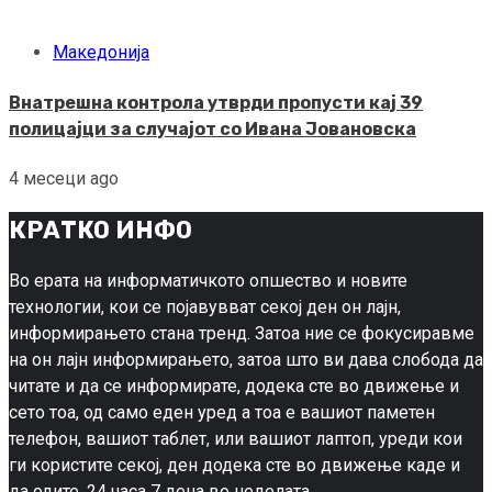
Македонија
Внатрешна контрола утврди пропусти кај 39
полицајци за случајот со Ивана Јовановска
4 месеци ago
КРАТКО ИНФО
Во ерата на информатичкото опшество и новите
технологии, кои се појавувват секој ден он лајн,
информирањето стана тренд. Затоа ние се фокусиравме
на он лајн информирањето, затоа што ви дава слобода да
читате и да се информирате, додека сте во движење и
сето тоа, од само еден уред а тоа е вашиот паметен
телефон, вашиот таблет, или вашиот лаптоп, уреди кои
ги користите секој, ден додека сте во движење каде и
да одите, 24 часа 7 дена во неделата.