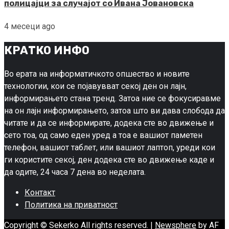
полицајци за случајот со Ивана Јовановска
4 месеци ago
КРАТКО ИНФО
Во ерата на информатичкото опшество и новите
технологии, кои се појавувват секој ден он лајн,
информирањето стана тренд. Затоа ние се фокусиравме
на он лајн информирањето, затоа што ви дава слобода да
читате и да се информирате, додека сте во движење и
сето тоа, од само еден уред а тоа е вашиот паметен
телефон, вашиот таблет, или вашиот лаптоп, уреди кои
ги користите секој, ден додека сте во движење каде и
да одите, 24 часа 7 дена во неделата.
Контакт
Политика на приватност
Copyright © Sekerko All rights reserved.
|
Newsphere
by AF