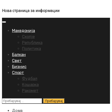
Нова страница за информации
Primary
Menu
Македонија
Скопје
Република
Политика
Балкан
Свет
Бизнис
Спорт
Фудбал
Кошарка
Ракомет
Пребарувај
за:
Дома