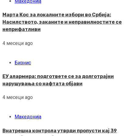
Македонија
Марта Кос за локалните избори во Србија:
Насилството, заканите и неправилностите се
неприфатливи
4 месеци ago
Бизнис
ЕУ алармира: подгответе се за долготрајни
нарушувања со нафтата објави
4 месеци ago
Македонија
Внатрешна контрола утврди пропусти кај 39