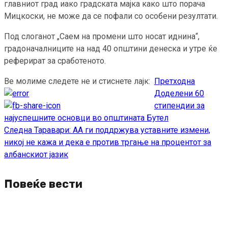
главниот град иако градската мајка како што порача
Мицкоски, не може да се пофали со особени резултати.
Под слоганот „Саем на промени што носат иднина“,
градоначалниците на над 40 општини денеска и утре ќе
реферират за сработеното.
Ве молиме следете не и стиснете лајк:
Претходна
Continue
Доделени 60
Reading
стипендии за
најуспешните основци во општината Бутел
Следна
Таравари: АА ги поддржува уставните измени,
никој не кажа и дека е против тргање на процентот за
албанскиот јазик
Повеќе вести