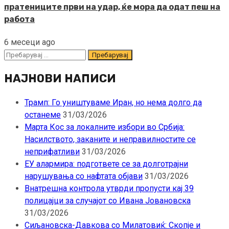
пратениците први на удар, ќе мора да одат пеш на
работа
6 месеци ago
Пребарувај
за:
НАЈНОВИ НАПИСИ
Трамп: Го уништуваме Иран, но нема долго да
останеме
31/03/2026
Марта Кос за локалните избори во Србија:
Насилството, заканите и неправилностите се
неприфатливи
31/03/2026
ЕУ алармира: подгответе се за долготрајни
нарушувања со нафтата објави
31/03/2026
Внатрешна контрола утврди пропусти кај 39
полицајци за случајот со Ивана Јовановска
31/03/2026
Сиљановска-Давкова со Милатовиќ: Скопје и