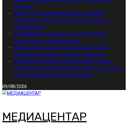
останеме
Марта Кос за локалните избори во Србија:
Насилството, заканите и неправилностите се
неприфатливи
ЕУ алармира: подгответе се за долготрајни
нарушувања со нафтата објави
Внатрешна контрола утврди пропусти кај 39
полицајци за случајот со Ивана Јовановска
Сиљановска-Давкова со Милатовиќ: Скопје и
Подгорица се пример за добрососедство, ЕУ патот
мора да биде по еднакви стандарди
09/08/2026
МЕДИАЦЕНТАР