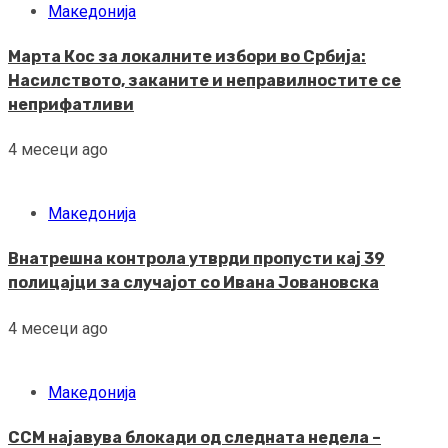
Македонија
Марта Кос за локалните избори во Србија:
Насилството, заканите и неправилностите се
неприфатливи
4 месеци ago
Македонија
Внатрешна контрола утврди пропусти кај 39
полицајци за случајот со Ивана Јовановска
4 месеци ago
Македонија
ССМ најавува блокади од следната недела –