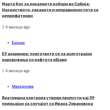
Марта Кос за локалните избори во Србија:
Насилството, заканите и неправилностите се
неприфатливи
4 месеци ago
Бизнис
ЕУ алармира: подгответе се за долготрајни
нарушувања со нафтата објави
4 месеци ago
Македонија
Внатрешна контрола утврди пропусти кај 39
полицајци за случајот со Ивана Јовановска