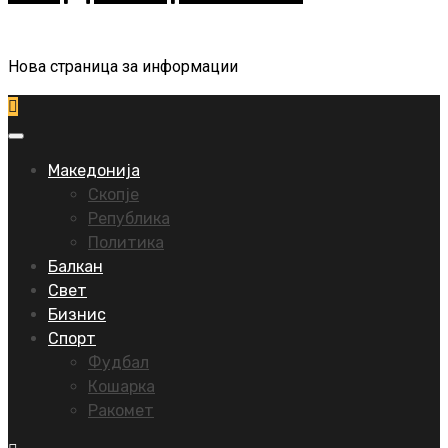
Нова страница за информации
Primary
Menu
Македонија
Скопје
Република
Политика
Балкан
Свет
Бизнис
Спорт
Фудбал
Кошарка
Ракомет