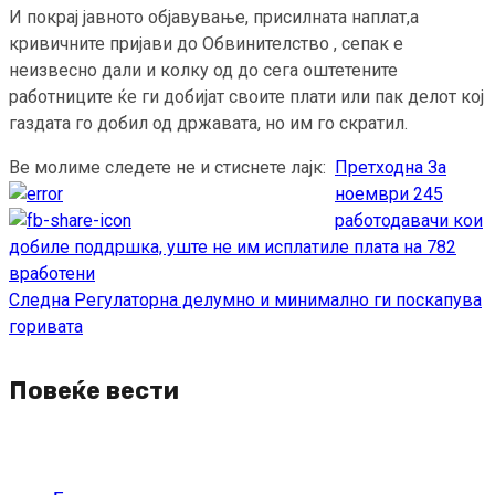
И покрај јавното објавување, присилната наплат,а
кривичните пријави до Обвинителство , сепак е
неизвесно дали и колку од до сега оштетените
работниците ќе ги добијат своите плати или пак делот кој
газдата го добил од државата, но им го скратил.
Ве молиме следете не и стиснете лајк:
Претходна
За
Continue
ноември 245
Reading
работодавачи кои
добиле поддршка, уште не им исплатиле плата на 782
вработени
Следна
Регулаторна делумно и минимално ги поскапува
горивата
Повеќе вести