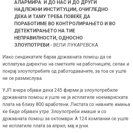
АЛАРМИРА И ДО НАС И ДО ДРУГИ
НАДЛЕЖНИ ИНСТИТУЦИИ, ОЧИГЛЕДНО
ДЕКА И ТАМУ ТРЕБА ПОВЕЌЕ ДА
ПОРАБОТИМЕ ВО КОНТРОЛИРАЊЕТО И ВО
ДЕТЕКТИРАЊЕТО НА ТИЕ
НЕПРАВИЛНОСТИ, ОДНОСНО
ЗЛОУПОТРЕБИ
.- ВЕЛИ ЛУКАРЕВСКА.
Иако синдикатите бараа државната помош да се
исплатува директно на сметките на работниците, сепак и
покрај злоупотребите од работодавачите, за тоа се уште
не се размислува.
УЈП вчера објави дека 245 фирми ја злоупотребиле
државната помош и уште не ја исплатиле ноемвриската
плата на близу 800 вработени. Листата со нивните имиња
ќе биде објавен утре. Злоупотреби имаше и со
државната помош за октомври. А 124 компании се уште
не исплатиле плата за април, мај и јуни.