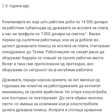
6 години ago
Компанијата во која што работам доби по 14.500 денари
за работник субвенција од државата за исплата на плата,
а нас ни префрли по 7.000 денари на сметка.“- Вакви
пораки од оштетени работници, кои не ја добиле во
целост државната помош за исплата на плати, стигнуваат
секојдневно до Телма. Работниците не сакаат јавно да
зборуваат бидејќи се плашат за своите работни места.
Велат и така сме преполовени од претходно, ако
зборуваме со сигурност ќе ја изгубиме работата.
Државата, поради корона кризата, за пет месеци од
годинава им помогна на работодавачите да исплатат
минималец за своите вработени. Но откри злоупотреби,
кои постојано се повторуваат. До сега објави неколку
листи со имиња на компании кои ја злоупотребиле
целата државна помош. Испрати и стотици кривични