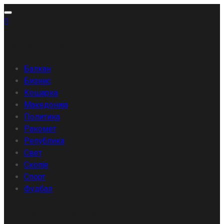
Skip
to
content
Категории
Балкан
Бизнис
Кошарка
Македонија
Политика
Ракомет
Република
Свет
Скопје
Спорт
Фудбал
Скорешни написи