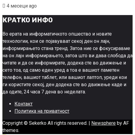
4 месеци ago
КРАТКО ИНФО
Во ерата на информатичкото опшество и новите
технологии, кои се појавувват секој ден он лајн,
информирањето стана тренд. Затоа ние се фокусиравме
на он лајн информирањето, затоа што ви дава слобода да
читате и да се информирате, додека сте во движење и
сето тоа, од само еден уред а тоа е вашиот паметен
телефон, вашиот таблет, или вашиот лаптоп, уреди кои
ги користите секој, ден додека сте во движење каде и
да одите, 24 часа 7 дена во неделата.
Контакт
Политика на приватност
Copyright © Sekerko All rights reserved.
|
Newsphere
by AF
themes.