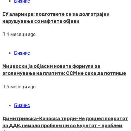
Бизнис
ЕУ алармира: подгответе се за долготрајни
нарушувања со нафтата објави
4 месеци ago
Бизнис
Мицкоски ја објасни новата формула за
зголемување на платите: ССМ не сака да потпише
6 месеци ago
Бизнис
Димитриеска-Кочоска тврди-Не доцнел повратот
на ДДВ, немало проблем ни со Буџетот – проблем