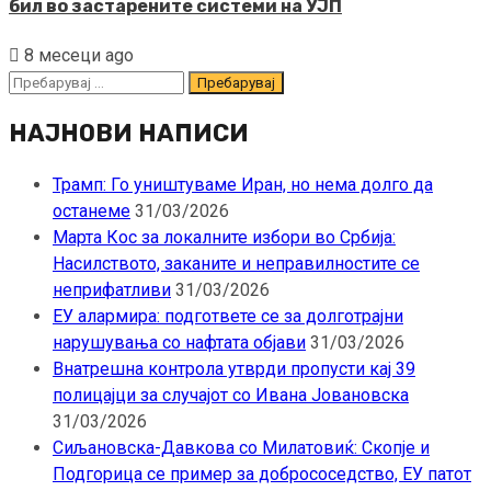
бил во застарените системи на УЈП
8 месеци ago
Пребарувај
за:
НАЈНОВИ НАПИСИ
Трамп: Го уништуваме Иран, но нема долго да
останеме
31/03/2026
Марта Кос за локалните избори во Србија:
Насилството, заканите и неправилностите се
неприфатливи
31/03/2026
ЕУ алармира: подгответе се за долготрајни
нарушувања со нафтата објави
31/03/2026
Внатрешна контрола утврди пропусти кај 39
полицајци за случајот со Ивана Јовановска
31/03/2026
Сиљановска-Давкова со Милатовиќ: Скопје и
Подгорица се пример за добрососедство, ЕУ патот