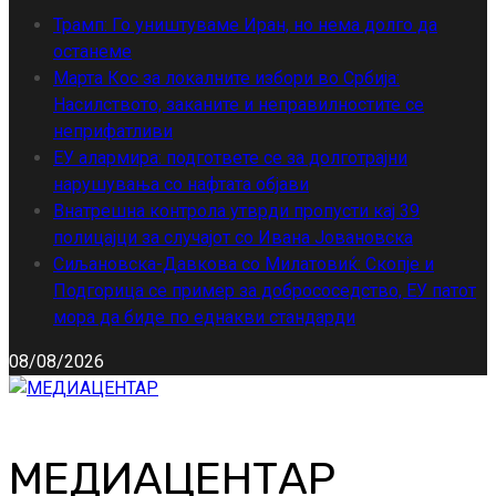
Трамп: Го уништуваме Иран, но нема долго да
останеме
Марта Кос за локалните избори во Србија:
Насилството, заканите и неправилностите се
неприфатливи
ЕУ алармира: подгответе се за долготрајни
нарушувања со нафтата објави
Внатрешна контрола утврди пропусти кај 39
полицајци за случајот со Ивана Јовановска
Сиљановска-Давкова со Милатовиќ: Скопје и
Подгорица се пример за добрососедство, ЕУ патот
мора да биде по еднакви стандарди
08/08/2026
МЕДИАЦЕНТАР