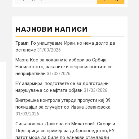
за:
НАЈНОВИ НАПИСИ
Трамп: Го уништуваме Иран, но нема долго да
останеме
31/03/2026
Марта Кос за локалните избори во Србија:
Насилството, заканите и неправилностите се
неприфатливи
31/03/2026
ЕУ алармира: подгответе се за долготрајни
нарушувања со нафтата објави
31/03/2026
Внатрешна контрола утврди пропусти кај 39
полицајци за случајот со Ивана Јовановска
31/03/2026
Сиљановска-Давкова со Милатовиќ: Скопје и
Подгорица се пример за добрососедство, ЕУ
патот мора да биде по еднакви стандарди