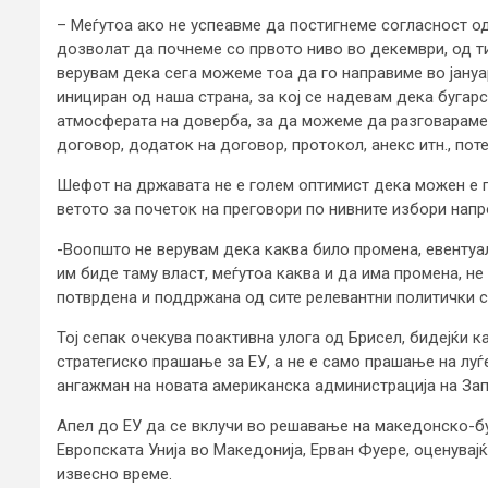
– Меѓутоа ако не успеавме да постигнеме согласност од
дозволат да почнеме со првото ниво во декември, од т
верувам дека сега можеме тоа да го направиме во јануар
инициран од наша страна, за кој се надевам дека бугарс
атмосферата на доверба, за да можеме да разговараме 
договор, додаток на договор, протокол, анекс итн., пот
Шефот на државата не е голем оптимист дека можен е г
ветото за почеток на преговори по нивните избори напр
-Воопшто не верувам дека каква било промена, евентуалн
им биде таму власт, меѓутоа каква и да има промена, не
потврдена и поддржана од сите релевантни политички си
Тој сепак очекува поактивна улога од Брисел, бидејќи 
стратегиско прашање за ЕУ, а не е само прашање на луѓ
ангажман на новата американска администрација на Зап
Апел до ЕУ да се вклучи во решавање на македонско-б
Европската Унија во Македонија, Ерван Фуере, оценувај
извесно време.