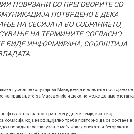
ИИ ПОВРЗАНИ СО ПРЕГОВОРИТЕ СО
КОМУНИКАЦИЈА ПОТВРДЕНО Е ДЕКА
АЊЕ НА СЕСИЈАТА ВО СОБРАНИЕТО,
СУВАЊЕ НА ТЕРМИНИТЕ СОГЛАСНО
 ЌЕ БИДЕ ИНФОРМИРАНА, СООПШТИЈА
ВЛАДАТА.
ламент усвои резолуција за Македонија и властите постојано се
ос на прашањето за Македонија и дека не може да има отстапк
во фокусот на разговорите меѓу двете земји, како кај
а комисија, која неофицијално треба повторно да се состане в
редок поради несогласување меѓу македонската и бугарската
аписниците од работата на комисија.