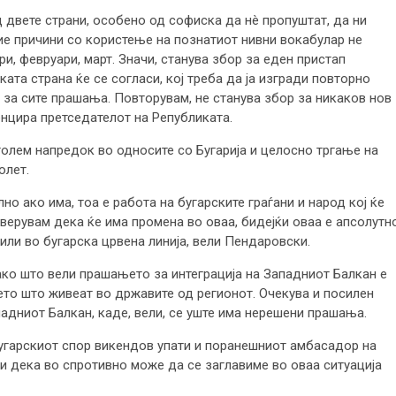
 двете страни, особено од софиска да нè пропуштат, да ни
ие причини со користење на познатиот нивни вокабулар не
и, февруари, март. Значи, станува збор за еден пристап
ката страна ќе се согласи, кој треба да ја изгради повторно
за сите прашања. Повторувам, не станува збор за никаков нов
енцира претседателот на Републиката.
олем напредок во односите со Бугарија и целосно тргање на
олет.
о ако има, тоа е работа на бугарските граѓани и народ кој ќе
 верувам дека ќе има промена во оваа, бидејќи оваа е апсолутн
ли во бугарска црвена линија, вели Пендаровски.
како што вели прашањето за интеграција на Западниот Балкан е
ето што живеат во државите од регионот. Очекува и посилен
адниот Балкан, каде, вели, се уште има нерешени прашања.
угарскиот спор викендов упати и поранешниот амбасадор на
ќи дека во спротивно може да се заглавиме во оваа ситуација