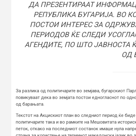
ДА ПРЕЗЕНТИРААТ ИНФОРМАЦ
РЕПУБЛИКА БУГАРИЈА. ВО 
ПОСТОИ ИНТЕРЕС ЗА ОДРЖУВ
ПЕРИОДОВ ЌЕ СЛЕДИ УСОГЛА
АГЕНДИТЕ, ПО ШТО ЈАВНОСТА
ОД 
За разлика од политичарите во земјава, бугарскиот Пар
повикуваат дека во земјата постои едногласнот по одн
од барањата.
Текстот на Акцискиот план во следниот период ќе биде 
политичарите така и во рамките на Мешовитата историск
петок, откако на последниот состанок имаше нула нап
страна за користење на терминот македонски јазик во з