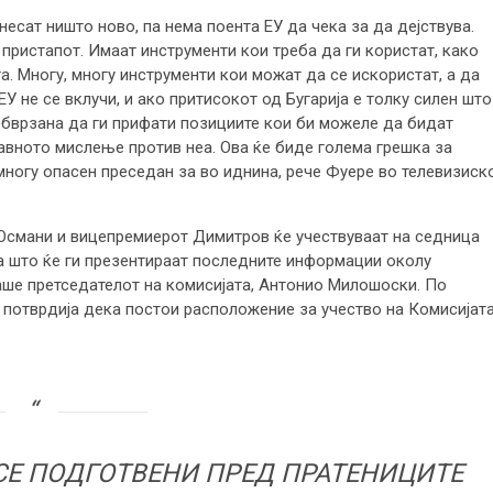
несат ништо ново, па нема поента ЕУ да чека за да дејствува.
пристапот. Имаат инструменти кои треба да ги користат, како
а. Многу, многу инструменти кои можат да се искористат, а да
ЕУ не се вклучи, и ако притисокот од Бугарија е толку силен што
обврзана да ги прифати позициите кои би можеле да бидат
јавното мислење против неа. Ова ќе биде голема грешка за
многу опасен преседан за во иднина, рече Фуере во телевизиск
 Османи и вицепремиерот Димитров ќе учествуваат на седница
а што ќе ги презентираат последните информации околу
раше претседателот на комисијата, Антонио Милошоски. По
 потврдија дека постои расположение за учество на Комисијата
СЕ ПОДГОТВЕНИ ПРЕД ПРАТЕНИЦИТЕ