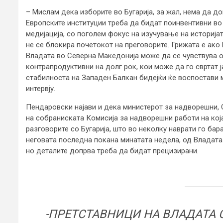
– Мислам дека изборите во Бугарија, за жал, нема да до
Европските институции треба да бидат поинвентивни во 
медијација, со поголем фокус на изучување на историјат
не се блокира почетокот на преговорите. Грижата е ако 
Владата во Северна Македонија може да се чувствува 
контрапродуктивни на долг рок, кои може да го свртат 
стабилноста на Западен Балкан бидејќи ќе воспостави 
интервју.
Пендаровски најави и дека министерот за надворешни,
на собраниската Комисија за надворешни работи на кој
разговорите со Бугарија, што во неколку наврати го ба
неговата последна покана минатата недела, од Владата
но деталите допрва треба да бидат прецизирани.
-ПРЕТСТАВНИЦИ НА ВЛАДАТА 