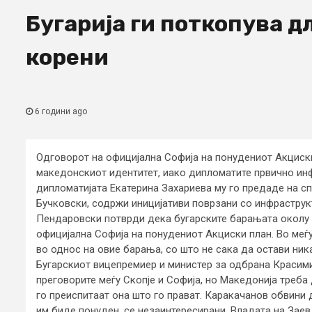
Бугарија ги поткопува 
корени
6 години ago
Одговорот на официјална Софија на понудениот Акциск
македонскиот идентитет, иако дипломатите првично ин
дипломатијата Екатерина Захариева му го предаде на сп
Бучковски, содржи иницијативи поврзани со инфраструк
Пендаровски потврди дека бугарските барањата околу 
официјална Софија на понудениот Акциски план. Во меѓ
во однос на овие барања, со што не сака да остави ник
Бугарскиот вицепремиер и министер за одбрана Красим
преговорите меѓу Скопје и Софија, но Македонија треба 
го преиспитаат она што го прават. Каракачанов обвини 
им биде понуден, се незаинтересирани. Владата на Заев,