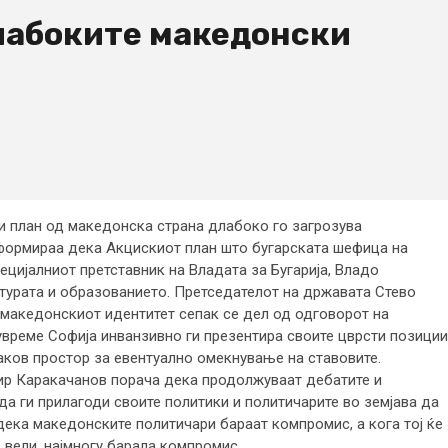
длабоките македонски
и план од македонска страна длабоко го загрозува
формираа дека Акцискиот план што бугарската шефица на
ецијалниот претставник на Владата за Бугарија, Владо
турата и образованието. Претседателот на државата Стево
македонскиот идентитет сепак се дел од одговорот на
увреме Софија инванзивно ги презентира своите цврсти позиции
аков простор за евентуално омекнување на ставовите.
ир Каракачанов порача дека продолжуваат дебатите и
да ги прилагоди своите политики и политичарите во земјава да
дека македонските политичари бараат компромис, а кога тој ќе
 вели, најмногу барала компромис.