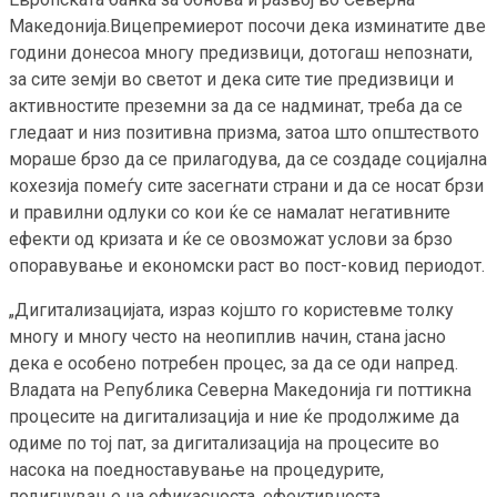
Македонија.Вицепремиерот посочи дека изминатите две
години донесоа многу предизвици, дотогаш непознати,
за сите земји во светот и дека сите тие предизвици и
активностите преземни за да се надминат, треба да се
гледаат и низ позитивна призма, затоа што општеството
мораше брзо да се прилагодува, да се создаде социјална
кохезија помеѓу сите засегнати страни и да се носат брзи
и правилни одлуки со кои ќе се намалат негативните
ефекти од кризата и ќе се овозможат услови за брзо
опоравување и економски раст во пост-ковид периодот.
„Дигитализацијата, израз којшто го користевме толку
многу и многу често на неопиплив начин, стана јасно
дека е особено потребен процес, за да се оди напред.
Владата на Република Северна Македонија ги поттикна
процесите на дигитализација и ние ќе продолжиме да
одиме по тој пат, за дигитализација на процесите во
насока на поедноставување на процедурите,
подигнување на ефикасноста, ефективноста,