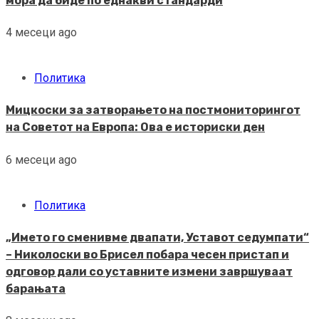
мора да биде по еднакви стандарди
4 месеци ago
Политика
Мицкоски за затворањето на постмониторингот
на Советот на Европа: Ова е историски ден
6 месеци ago
Политика
„Името го сменивме двапати, Уставот седумпати“
– Николоски во Брисел побара чесен пристап и
одговор дали со уставните измени завршуваат
барањата