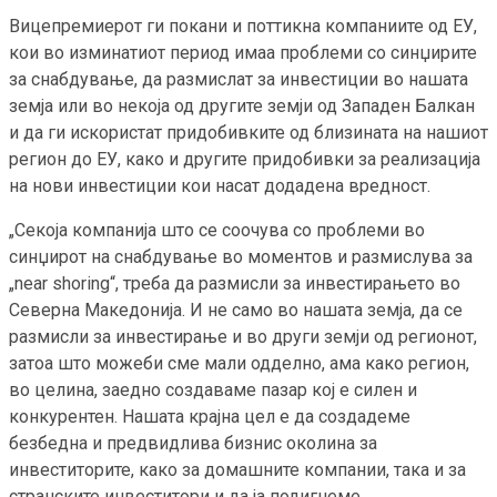
Вицепремиерот ги покани и поттикна компаниите од ЕУ,
кои во изминатиот период имаа проблеми со синџирите
за снабдување, да размислат за инвестиции во нашата
земја или во некоја од другите земји од Западен Балкан
и да ги искористат придобивките од близината на нашиот
регион до ЕУ, како и другите придобивки за реализација
на нови инвестиции кои насат додадена вредност.
„Секоја компанија што се соочува со проблеми во
синџирот на снабдување во моментов и размислува за
„near shoring“, треба да размисли за инвестирањето во
Северна Македонија. И не само во нашата земја, да се
размисли за инвестирање и во други земји од регионот,
затоа што можеби сме мали одделно, ама како регион,
во целина, заедно создаваме пазар кој е силен и
конкурентен. Нашата крајна цел е да создадеме
безбедна и предвидлива бизнис околина за
инвеститорите, како за домашните компании, така и за
странските инвеститори и да ја подигнеме