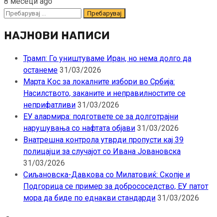
8 месеци ago
Пребарувај
за:
НАЈНОВИ НАПИСИ
Трамп: Го уништуваме Иран, но нема долго да
останеме
31/03/2026
Марта Кос за локалните избори во Србија:
Насилството, заканите и неправилностите се
неприфатливи
31/03/2026
ЕУ алармира: подгответе се за долготрајни
нарушувања со нафтата објави
31/03/2026
Внатрешна контрола утврди пропусти кај 39
полицајци за случајот со Ивана Јовановска
31/03/2026
Сиљановска-Давкова со Милатовиќ: Скопје и
Подгорица се пример за добрососедство, ЕУ патот
мора да биде по еднакви стандарди
31/03/2026