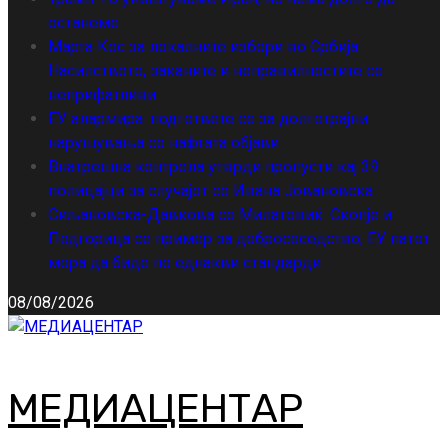
останеме
Марта Кос за локалните избори во Србија:
Насилството, заканите и неправилностите се
неприфатливи
ЕУ алармира: подгответе се за долготрајни
нарушувања со нафтата објави
Внатрешна контрола утврди пропусти кај 39
полицајци за случајот со Ивана Јовановска
Сиљановска-Давкова со Милатовиќ: Скопје и
Подгорица се пример за добрососедство, ЕУ патот
мора да биде по еднакви стандарди
08/08/2026
МЕДИАЦЕНТАР