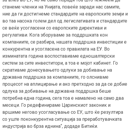
станеме членки на Унијата, повеќе заради нас самите,
ние да ги достигнеме стандардите на европските земји и
во таа насока голем дел од легислативата и стандардите
се веќе усогласени со европските директиви и
регулативи. Кога зборуваме за поддршката кон
компаниите, се разбира, нашата поддршка инвестиции е
конкурентна и усогласена со правилата на ЕУ. Во
изминатата година воспоставивме едношалтерски
систем за сите инвеститори, а тоа е мојот кабинет. Го
скративме донесувањето одлуки за добивање на
државна поддршка за компаниите, го олснивме
процесот на аплицирање и ако претходно за да се добие
одлука за добивање на државна поддршка беше
потребна една година, сега тоа е намалено на само два
месеци. Го редефинираме Царинскиот законик и
вршиме негово усогласување со ЕУ, што ќе резултира
со уште поконкурентна ситуација за преработувачката
индустрија во брза иднина“, додаде Битиќи.