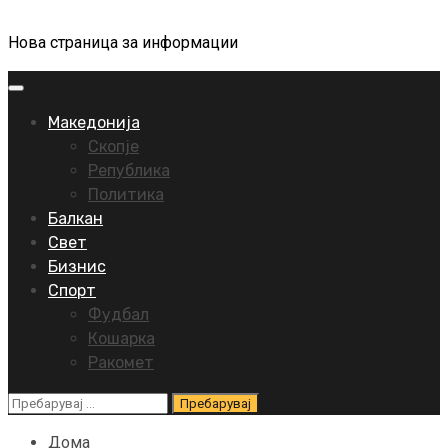
Нова страница за информации
Primary
Menu
Македонија
Скопје
Република
Политика
Балкан
Свет
Бизнис
Спорт
Фудбал
Кошарка
Ракомет
Пребарувај
за:
Дома