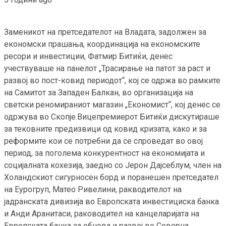
Заменикот на претседателот на Владата, задолжен за
економски прашања, координација на економските
ресори и инвестиции, Фатмир Битиќи, денес
учествуваше на панелот „Трасирање на патот за раст и
развој во пост-ковид периодот“, кој се одржа во рамките
на Самитот за Западен Балкан, во организација на
светски реномираниот магазин „Економист“, кој денес се
одржува во Скопје.Вицепремиерот Битиќи дискутираше
за тековните предизвици од ковид кризата, како и за
реформите кои се потребни да се спроведат во овој
период, за поголема конкурентност на економијата и
социјалната кохезија, заедно со Јерон Дајсеблум, член на
Холандскиот сигурносен борд и поранешен претседател
на Еурогруп, Матео Ривелини, ракводителот на
јадранската дивизија во Европската инвестициска банка
и Анди Аранитаси, раководител на канцеларијата на
Европската банка за обнова и развој во Северна