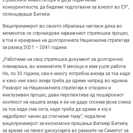
конкурентноста, да бидеме подготвени за влезот во ЕУ“,
потенцираше Битиќи.
Вицепремиерот во своето обраќање нагласи дека во
моментов се спроведува најважниот стратешки процес,
а тоа е креирање на долгорочната Национална стратегија
за развој 2021 – 2041 година.
„Работиме на овој стратешки документ за долгорочно
планирање, во изминатите 9 месеци и има уште работа.
Но, по 30 години, ова е многу потребна визија за тоа каде
и како ние како земја треба да одиме напред во иднина.
Развојот на Националната стратегија е отворен и
инклузивен процес, дава перспектива од поширокиот
контекст на нашата земја и ќе ни даде сосема јасна слика
за тоа каде сме сега, каде треба да одиме и кој е
најдобриот начин да стигнеме таму“, подвлече
вицепремиерот за економски прашања Фатмир Битиќи,
за време на панел дискусијата во рамките на Самитот за