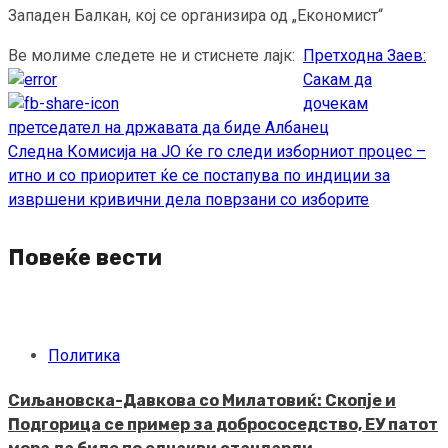
Западен Балкан, кој се организира од „Економист“
Ве молиме следете не и стиснете лајк:
Претходна
Заев:
Continue
Сакам да
Reading
дочекам
претседател на државата да биде Албанец
Следна
Комисија на ЈО ќе го следи изборниот процес –
итно и со приоритет ќе се постапува по индиции за
извршени кривични дела поврзани со изборите
Повеќе вести
Политика
Сиљановска-Давкова со Милатовиќ: Скопје и
Подгорица се пример за добрососедство, ЕУ патот