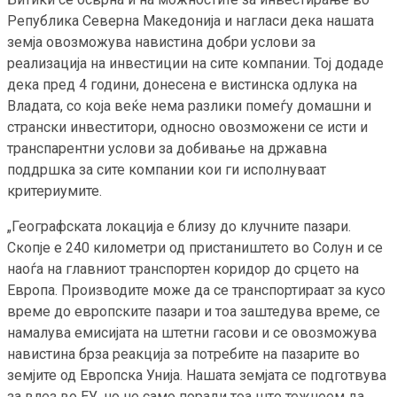
Република Северна Македонија и нагласи дека нашата
земја овозможува навистина добри услови за
реализација на инвестиции на сите компании. Тој додаде
дека пред 4 години, донесена е вистинска одлука на
Владата, со која веќе нема разлики помеѓу домашни и
странски инвеститори, односно овозможени се исти и
транспарентни услови за добивање на државна
поддршка за сите компании кои ги исполнуваат
критериумите.
„Географската локација е близу до клучните пазари.
Скопје е 240 километри од пристаништето во Солун и се
наоѓа на главниот транспортен коридор до срцето на
Европа. Производите може да се транспортираат за кусо
време до европските пазари и тоа заштедува време, се
намалува емисијата на штетни гасови и се овозможува
навистина брза реакција за потребите на пазарите во
земјите од Европска Унија. Нашата земјата се подготвува
за влез во ЕУ, но не само поради тоа што тежнеем да