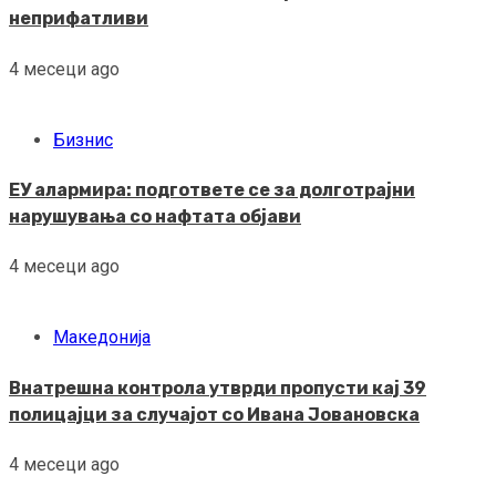
неприфатливи
4 месеци ago
Бизнис
ЕУ алармира: подгответе се за долготрајни
нарушувања со нафтата објави
4 месеци ago
Македонија
Внатрешна контрола утврди пропусти кај 39
полицајци за случајот со Ивана Јовановска
4 месеци ago