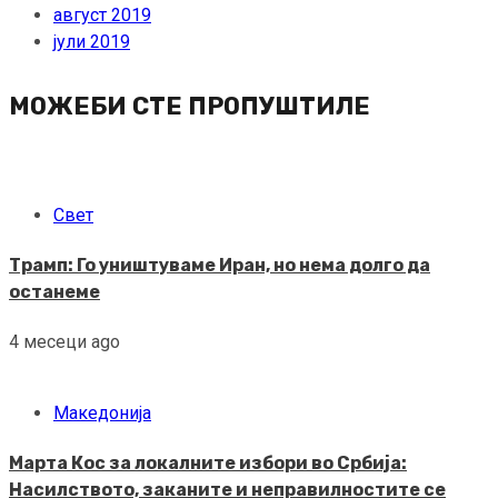
август 2019
јули 2019
МОЖЕБИ СТЕ ПРОПУШТИЛЕ
Свет
Трамп: Го уништуваме Иран, но нема долго да
останеме
4 месеци ago
Македонија
Марта Кос за локалните избори во Србија:
Насилството, заканите и неправилностите се