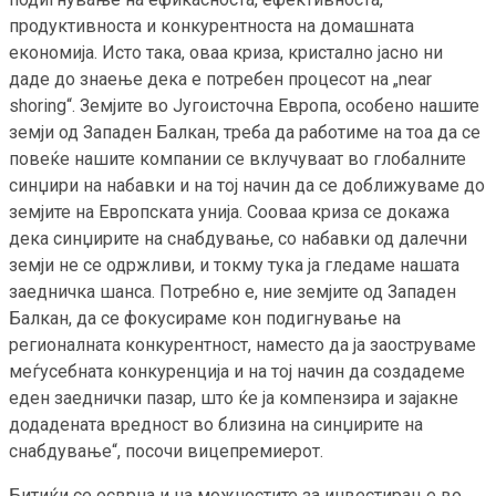
продуктивноста и конкурентноста на домашната
економија. Исто така, оваа криза, кристално јасно ни
даде до знаење дека е потребен процесот на „near
shoring“. Земјите во Југоисточна Европа, особено нашите
земји од Западен Балкан, треба да работиме на тоа да се
повеќе нашите компании се вклучуваат во глобалните
синџири на набавки и на тој начин да се доближуваме до
земјите на Европската унија. Сооваа криза се докажа
дека синџирите на снабдување, со набавки од далечни
земји не се одржливи, и токму тука ја гледаме нашата
заедничка шанса. Потребно е, ние земјите од Западен
Балкан, да се фокусираме кон подигнување на
регионалната конкурентност, наместо да ја заоструваме
меѓусебната конкуренција и на тој начин да создадеме
еден заеднички пазар, што ќе ја компензира и зајакне
додадената вредност во близина на синџирите на
снабдување“, посочи вицепремиерот.
Битиќи се осврна и на можностите за инвестирање во