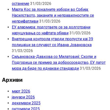
останеме
31/03/2026
Марта Кос за локалните избори во Србија:
Насилството, заканите и неправилностите се
неприфатливи
31/03/2026
ЕУ алармира: подгответе се за долготрајни
нарушувања со нафтата објави
31/03/2026
Внатрешна контрола утврди пропусти кај 39
полицајци за случајот со Ивана Јовановска
31/03/2026
Сиљановска-Давкова со Милатовиќ: Скопје и
Подгорица се пример за добрососедство, ЕУ патот
мора да биде по еднакви стандарди
31/03/2026
Архиви
март 2026
јануари 2026
декември 2025
октомври 2025