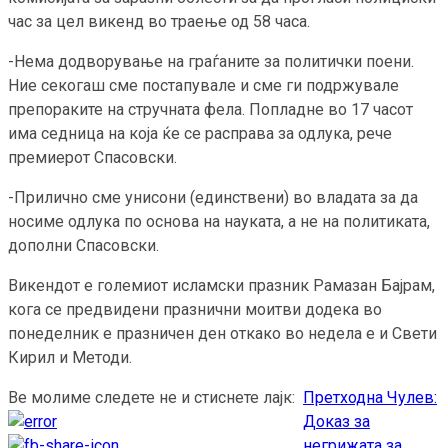
час за цел викенд во траење од 58 часа.
-Нема додворување на граѓаните за политички поени.
Ние секогаш сме постапувале и сме ги подржувале
препораките на стручната фела. Попладне во 17 часот
има седница на која ќе се расправа за одлука, рече
премиерот Спасовски.
-Прилично сме унисони (единствени) во владата за да
носиме одлука по основа на науката, а не на политиката,
дополни Спасовски.
Викендот е големиот исламски празник Рамазан Бајрам,
кога се предвидени празнични моитви додека во
понеделник е празничен ден откако во недела е и Свети
Кирил и Методи.
Ве молиме следете не и стиснете лајк:
Претходна
Чулев:
Continue
Доказ за
Reading
негрижата за