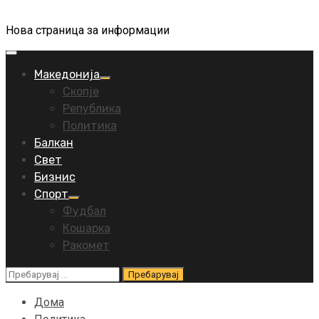
Нова страница за информации
Primary
Menu
Македонија
Скопје
Република
Политика
Балкан
Свет
Бизнис
Спорт
Фудбал
Кошарка
Ракомет
Пребарувај
за:
Дома