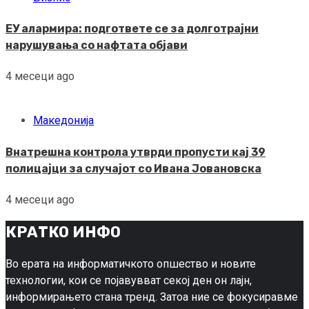
ЕУ алармира: подгответе се за долготрајни
нарушувања со нафтата објави
4 месеци ago
Македонија
Внатрешна контрола утврди пропусти кај 39
полицајци за случајот со Ивана Јовановска
4 месеци ago
КРАТКО ИНФО
Во ерата на информатичкото опшество и новите
технологии, кои се појавувват секој ден он лајн,
информирањето стана тренд. Затоа ние се фокусиравме