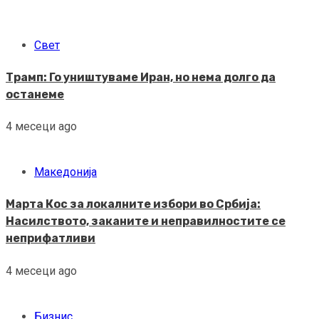
Свет
Трамп: Го уништуваме Иран, но нема долго да
останеме
4 месеци ago
Македонија
Марта Кос за локалните избори во Србија:
Насилството, заканите и неправилностите се
неприфатливи
4 месеци ago
Бизнис