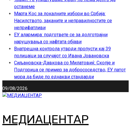
останеме
Марта Кос за локалните избори во Србија:
Насилството, заканите и неправилностите се
неприфатливи
ЕУ алармира: подгответе се за долготрајни
нарушувања со нафтата објави
Внатрешна контрола утврди пропусти кај 39
полицајци за случајот со Ивана Јовановска
Сиљановска-Давкова со Милатовиќ: Скопје и
Подгорица се пример за добрососедство, ЕУ патот
мора да биде по еднакви стандарди
09/08/2026
МЕДИАЦЕНТАР