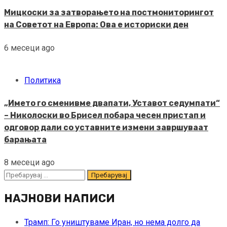
Мицкоски за затворањето на постмониторингот
на Советот на Европа: Ова е историски ден
6 месеци ago
Политика
„Името го сменивме двапати, Уставот седумпати“
– Николоски во Брисел побара чесен пристап и
одговор дали со уставните измени завршуваат
барањата
8 месеци ago
Пребарувај
за:
НАЈНОВИ НАПИСИ
Трамп: Го уништуваме Иран, но нема долго да