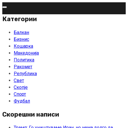
Skip
to
Категории
content
Балкан
Бизнис
Кошарка
Македонија
Политика
Ракомет
Република
Свет
Скопје
Спорт
Фудбал
Скорешни написи
Трамп: Го уништуваме Иран, но нема долго да