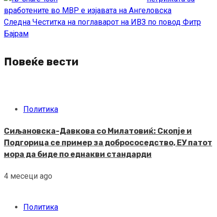
вработените во МВР е изјавата на Ангеловска
Следна
Честитка на поглаварот на ИВЗ по повод Фитр
Бајрам
Повеќе вести
Политика
Сиљановска-Давкова со Милатовиќ: Скопје и
Подгорица се пример за добрососедство, ЕУ патот
мора да биде по еднакви стандарди
4 месеци ago
Политика