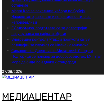
останеме
Марта Кос за локалните избори во Србија:
Насилството, заканите и неправилностите се
неприфатливи
ЕУ алармира: подгответе се за долготрајни
нарушувања со нафтата објави
Внатрешна контрола утврди пропусти кај 39
полицајци за случајот со Ивана Јовановска
Сиљановска-Давкова со Милатовиќ: Скопје и
Подгорица се пример за добрососедство, ЕУ патот
мора да биде по еднакви стандарди
07/08/2026
МЕДИАЦЕНТАР