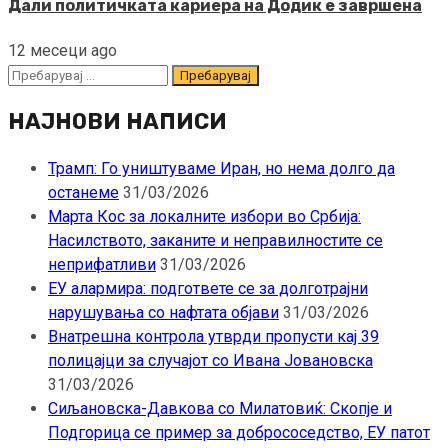
Дали политичката кариера на Додик е завршена
12 месеци ago
Пребарувај
за:
НАЈНОВИ НАПИСИ
Трамп: Го уништуваме Иран, но нема долго да
останеме
31/03/2026
Марта Кос за локалните избори во Србија:
Насилството, заканите и неправилностите се
неприфатливи
31/03/2026
ЕУ алармира: подгответе се за долготрајни
нарушувања со нафтата објави
31/03/2026
Внатрешна контрола утврди пропусти кај 39
полицајци за случајот со Ивана Јовановска
31/03/2026
Сиљановска-Давкова со Милатовиќ: Скопје и
Подгорица се пример за добрососедство, ЕУ патот