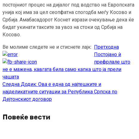
постојниот процес на дијалог под водство на Европската
унија кој има за цел сеопфатна спогодба меѓу Косово и
Србија. Амабасадорот Коснет изрази очекување дека ќе
бидат укинати таксите за увоз на стоки од Србија на
Косово.
Ве молиме следете не и стиснете лајк:
Претходна
Continue
Постојано ѝ
Reading
префрлале што
не е мажена, кавгата била само капка што ја прели
чашата
Следна
Додик: Ова е една од најтешките и
најделикатните ситуации за Република Српска по
Дејтонскиот договор
Повеќе вести