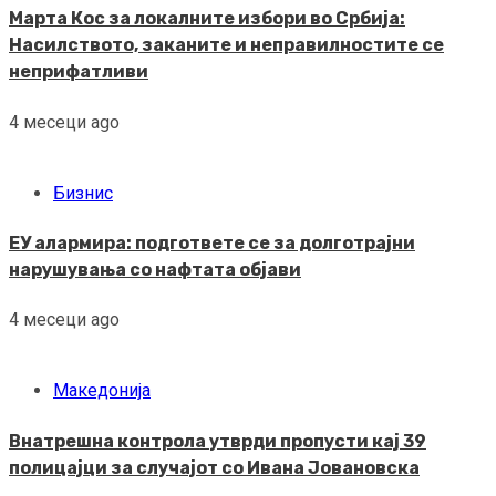
Марта Кос за локалните избори во Србија:
Насилството, заканите и неправилностите се
неприфатливи
4 месеци ago
Бизнис
ЕУ алармира: подгответе се за долготрајни
нарушувања со нафтата објави
4 месеци ago
Македонија
Внатрешна контрола утврди пропусти кај 39
полицајци за случајот со Ивана Јовановска