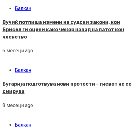
Балкан
Вучиќ потпиша измени на судски закони, кои
Брисел ги оцени како чекор назад на патот кон
членство
6 месеци ago
Балкан
Бугарија подготвува нови протести – гневот не се
смирува
8 месеци ago
Балкан