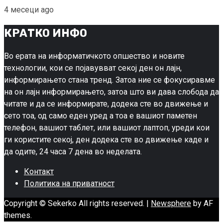
4 месеци ago
КРАТКО ИНФО
Во ерата на информатичкото опшество и новите
технологии, кои се појавувват секој ден он лајн,
информирањето стана тренд. Затоа ние се фокусиравме
на он лајн информирањето, затоа што ви дава слобода да
читате и да се информирате, додека сте во движење и
сето тоа, од само еден уред а тоа е вашиот паметен
телефон, вашиот таблет, или вашиот лаптоп, уреди кои
ги користите секој, ден додека сте во движење каде и
да одите, 24 часа 7 дена во неделата.
Контакт
Политика на приватност
Copyright © Sekerko All rights reserved.
|
Newsphere
by AF
themes.