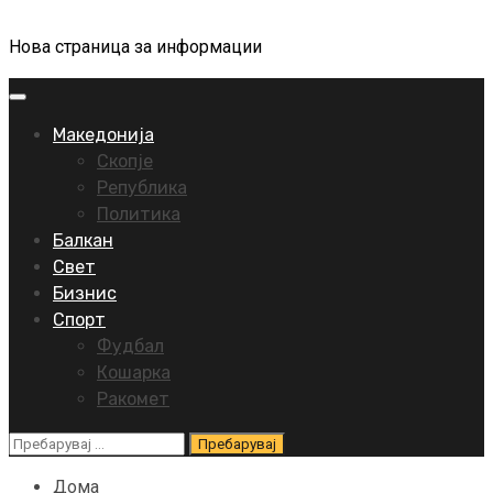
Нова страница за информации
Primary
Menu
Македонија
Скопје
Република
Политика
Балкан
Свет
Бизнис
Спорт
Фудбал
Кошарка
Ракомет
Пребарувај
за:
Дома