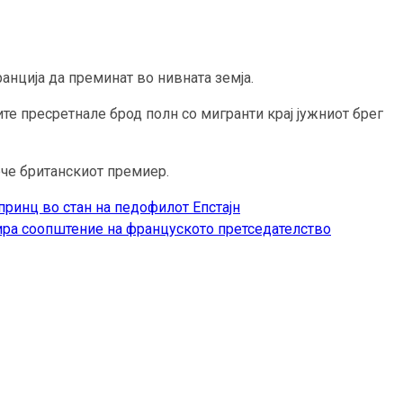
анција да преминат во нивната земја.
те пресретнале брод полн со мигранти крај јужниот брег
ече британскиот премиер.
принц во стан на педофилот Епстајн
ира соопштение на француското претседателство