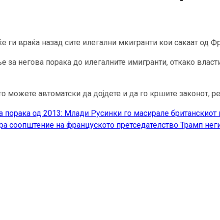
 ги враќа назад сите илегални мкигранти кои сакаат од Фр
 за негова порака до илегалните имигранти, откако власти
то можете автоматски да дојдете и да го кршите законот, р
 порака од 2013: Млади Русинки го масирале британскиот 
ра соопштение на француското претседателство Трамп нег