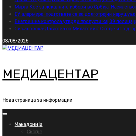
Марта Кос за локалните избори во Србија: Насилство
ЕУ алармира: подгответе се за долготрајни нарушува
Внатрешна контрола утврди пропусти кај 39 полицајц
Сиљановска-Давкова со Милатовиќ: Скопје и Подгор
08/08/2026
МЕДИАЦЕНТАР
Нова страница за информации
Primary
Menu
Македонија
Скопје