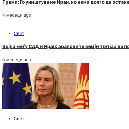
Трамп: Го уништуваме Иран, но нема долго да остан
4 месеци ago
Свет
Војна меѓу САД и Иран: арапските земји тргнаа во 
6 месеци ago
Свет