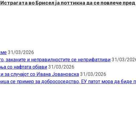
рагата во Брисел ја поттикна да се повлече пред 
еме
31/03/2026
то, заканите и неправилностите се неприфатливи
31/03/202
ња со нафтата објави
31/03/2026
и за случајот со Ивана Јовановска
31/03/2026
ица се пример за добрососедство, ЕУ патот мора да биде 