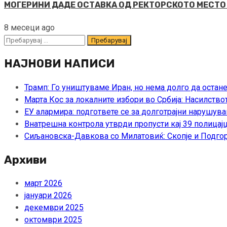
МОГЕРИНИ ДАДЕ ОСТАВКА ОД РЕКТОРСКОТО МЕСТО Ист
8 месеци ago
Пребарувај
за:
НАЈНОВИ НАПИСИ
Трамп: Го уништуваме Иран, но нема долго да остан
Марта Кос за локалните избори во Србија: Насилство
ЕУ алармира: подгответе се за долготрајни нарушува
Внатрешна контрола утврди пропусти кај 39 полицајц
Сиљановска-Давкова со Милатовиќ: Скопје и Подгор
Архиви
март 2026
јануари 2026
декември 2025
октомври 2025