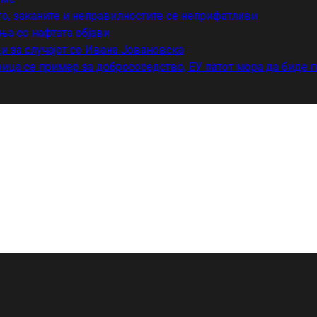
то, заканите и неправилностите се неприфатливи
ња со нафтата објави
и за случајот со Ивана Јовановска
ица се пример за добрососедство, ЕУ патот мора да биде 