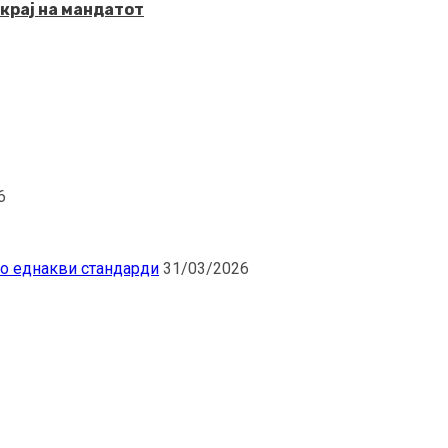
крај на мандатот
6
по еднакви стандарди
31/03/2026