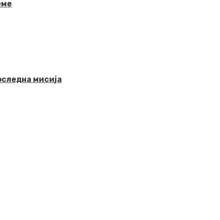
еме
последна мисија