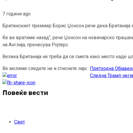
7 години ago
Британскиот премиер Борис Џонсон рече дека Британија ќе
Ќе ве вратиме назад“, рече Џонсон на новинарско прашање
на Англија, пренесува Ројтерс.
Велика Британија не треба да се смета како место каде ш
Ве молиме следете не и стиснете лајк:
Претходна
Објавена
Continue
Следна
Трамп неги
Reading
Повеќе вести
Свет